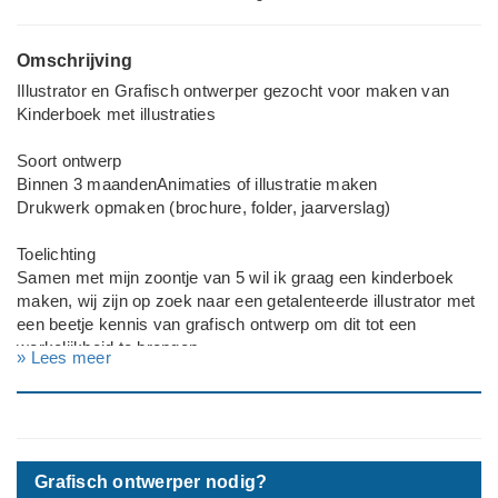
Omschrijving
Illustrator en Grafisch ontwerper gezocht voor maken van
Kinderboek met illustraties
Soort ontwerp
Binnen 3 maandenAnimaties of illustratie maken
Drukwerk opmaken (brochure, folder, jaarverslag)
Toelichting
Samen met mijn zoontje van 5 wil ik graag een kinderboek
maken, wij zijn op zoek naar een getalenteerde illustrator met
een beetje kennis van grafisch ontwerp om dit tot een
werkelijkheid te brengen.
» Lees meer
Wij zijn van plan om een boek zelf uit te geven zonder
uitgever, eerst voor familie en vrienden en voor de kinderen
om iets te hebben later om naar terug te kijken en dan kijken
wij wel verder of er animo voor is.
Grafisch ontwerper nodig?