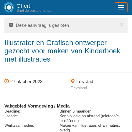
Offerti
Toggl
Snel de beste offertes
navig
×
Deze aanvraag is gesloten
Illustrator en Grafisch ontwerper
gezocht voor maken van Kinderboek
met illustraties
27 oktober 2023
Lelystad
Flevoland
Vakgebied Vormgeving / Media
Deadline:
Binnen 3 maanden
Locatie:
Kan volledig op afstand (telefoon/e-
mail/Zoom)
Werkzaamheden:
Maken van illustraties of animaties,
overig