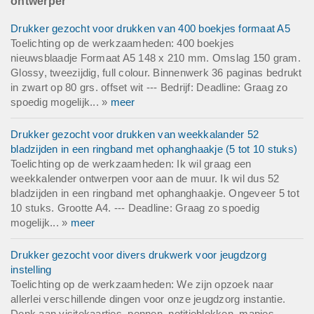
ontwerper
Deadline werkzaamheden
Drukker gezocht voor drukken van 400 boekjes formaat A5
Binnen 3 maanden
Toelichting op de werkzaamheden: 400 boekjes
nieuwsblaadje Formaat A5 148 x 210 mm. Omslag 150 gram.
Glossy, tweezijdig, full colour. Binnenwerk 36 paginas bedrukt
in zwart op 80 grs. offset wit --- Bedrijf: Deadline: Graag zo
spoedig mogelijk... »
meer
Drukker gezocht voor drukken van weekkalander 52
bladzijden in een ringband met ophanghaakje (5 tot 10 stuks)
Toelichting op de werkzaamheden: Ik wil graag een
weekkalender ontwerpen voor aan de muur. Ik wil dus 52
bladzijden in een ringband met ophanghaakje. Ongeveer 5 tot
10 stuks. Grootte A4. --- Deadline: Graag zo spoedig
mogelijk... »
meer
Drukker gezocht voor divers drukwerk voor jeugdzorg
instelling
Toelichting op de werkzaamheden: We zijn opzoek naar
allerlei verschillende dingen voor onze jeugdzorg instantie.
Denk aan visitekaartjes, pennen, notitieblokken, mapjes,