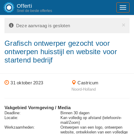
Offerti
Toggl
Snel de beste offertes
navig
×
Deze aanvraag is gesloten
Grafisch ontwerper gezocht voor
ontwerpen huisstijl en website voor
startend bedrijf
31 oktober 2023
Castricum
Noord-Holland
Vakgebied Vormgeving / Media
Deadline:
Binnen 30 dagen
Locatie:
Kan volledig op afstand (telefoon/e-
mail/Zoom)
Werkzaamheden:
Ontwerpen van een logo, ontwerpen
website, ontwikkelen van een volledige