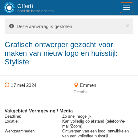
Offerti
Toggl
Snel de beste offertes
navig
×
Deze aanvraag is gesloten
Grafisch ontwerper gezocht voor
maken van nieuw logo en huisstijl:
Styliste
17 mei 2024
Emmen
Drenthe
Vakgebied Vormgeving / Media
Deadline:
Zo snel mogelijk
Locatie:
Kan volledig op afstand (telefoon/e-
mail/Zoom)
Werkzaamheden:
Ontwerpen van een logo, ontwikkelen
van een volledige huisstijl