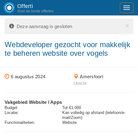
Offerti
Toggl
Snel de beste offertes
navig
×
Deze aanvraag is gesloten
Webdeveloper gezocht voor makkelijk
te beheren website over vogels
6 augustus 2024
Amersfoort
Utrecht
Vakgebied Website / Apps
Budget:
Tot €1.000
Locatie:
Kan volledig op afstand (telefoon/e-
mail/Zoom)
Functionaliteiten:
Website