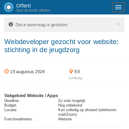
Offerti
Toggl
Snel de beste offertes
navig
×
Deze aanvraag is gesloten
Webdeveloper gezocht voor website:
stichting in de jeugdzorg
19 augustus 2024
Ell
Limburg
Vakgebied Website / Apps
Deadline:
Zo snel mogelijk
Budget:
Nog onbekend
Locatie:
Kan volledig op afstand (telefoon/e-
mail/Zoom)
Functionaliteiten:
Website