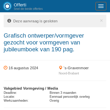
Offerti
Toggl
Snel de beste offertes
navig
×
Deze aanvraag is gesloten
Grafisch ontwerper/vormgever
gezocht voor vormgeven van
jubileumboek van 190 pag.
16 augustus 2024
's-Gravenmoer
Noord-Brabant
Vakgebied Vormgeving / Media
Deadline:
Binnen 3 maanden
Locatie:
Eenmaal persoonlijk overleg
Werkzaamheden:
Overig