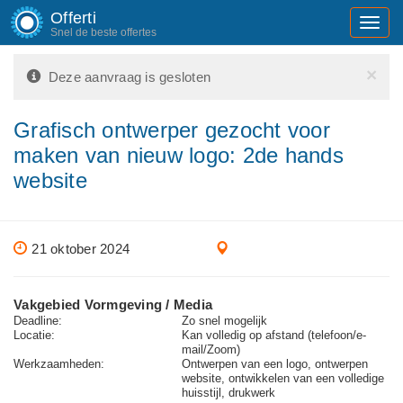
Offerti
Toggl
Snel de beste offertes
navig
×
Deze aanvraag is gesloten
Grafisch ontwerper gezocht voor
maken van nieuw logo: 2de hands
website
21 oktober 2024
Vakgebied Vormgeving / Media
Deadline:
Zo snel mogelijk
Locatie:
Kan volledig op afstand (telefoon/e-
mail/Zoom)
Werkzaamheden:
Ontwerpen van een logo, ontwerpen
website, ontwikkelen van een volledige
huisstijl, drukwerk