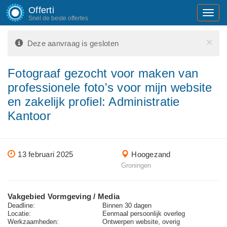
Offerti
Toggl
Snel de beste offertes
navig
×
Deze aanvraag is gesloten
Fotograaf gezocht voor maken van
professionele foto's voor mijn website
en zakelijk profiel: Administratie
Kantoor
13 februari 2025
Hoogezand
Groningen
Vakgebied Vormgeving / Media
Deadline:
Binnen 30 dagen
Locatie:
Eenmaal persoonlijk overleg
Werkzaamheden:
Ontwerpen website, overig