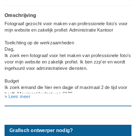
Omschrijving
Fotograaf gezocht voor maken van professionele foto's voor
mijn website en zakelijk profiel: Administratie Kantoor
Toelichting op de werkzaamheden
Dag,
Ik zoek een fotograaf voor het maken van professionele foto's
voor mijn website en zakelijk profiel. Ik ben zzp'er en wordt
ingehuurd voor administratieve diensten.
Budget
Ik zoek iemand die hier een dagje of maximaal 2 de tijd voor
heeft. Maximaal budget van €175.
» Lees meer
Offertes
Ik ontvang graag een offerte.
Deadline
Grafisch ontwerper nodig?
Graag zo spoedig mogelijk