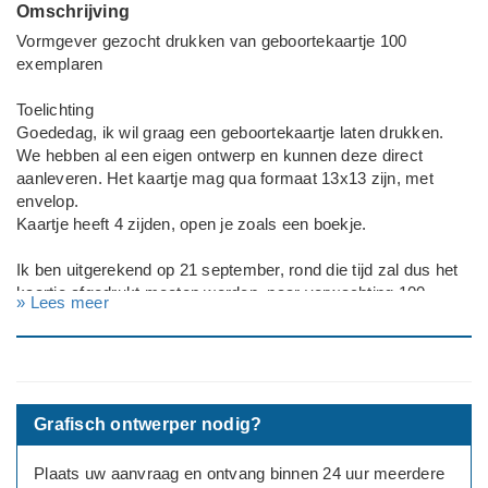
Omschrijving
Vormgever gezocht drukken van geboortekaartje 100
exemplaren
Toelichting
Goededag, ik wil graag een geboortekaartje laten drukken.
We hebben al een eigen ontwerp en kunnen deze direct
aanleveren. Het kaartje mag qua formaat 13x13 zijn, met
envelop.
Kaartje heeft 4 zijden, open je zoals een boekje.
Ik ben uitgerekend op 21 september, rond die tijd zal dus het
kaartje afgedrukt moeten worden, naar verwachting 100
» Lees meer
exemplaren.
Graag zou ik een eerste druk willen ontvangen om te zien of
dit naar wens is, die zou ik graag binnen enkele weken willen
ontvangen.
Grafisch ontwerper nodig?
Plaats uw aanvraag en ontvang binnen 24 uur meerdere