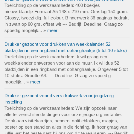
Toelichting op de werkzaamheden: 400 boekjes
nieuwsblaadje Formaat A5 148 x 210 mm. Omslag 150 gram.
Glossy, tweezijdig, full colour. Binnenwerk 36 paginas bedrukt
in zwart op 80 grs. offset wit --- Bedrijf: Deadline: Graag zo
spoedig mogelijk... »
meer
Drukker gezocht voor drukken van weekkalander 52
bladzijden in een ringband met ophanghaakje (5 tot 10 stuks)
Toelichting op de werkzaamheden: Ik wil graag een
weekkalender ontwerpen voor aan de muur. Ik wil dus 52
bladzijden in een ringband met ophanghaakje. Ongeveer 5 tot
10 stuks. Grootte A4. --- Deadline: Graag zo spoedig
mogelijk... »
meer
Drukker gezocht voor divers drukwerk voor jeugdzorg
instelling
Toelichting op de werkzaamheden: We zijn opzoek naar
allerlei verschillende dingen voor onze jeugdzorg instantie.
Denk aan visitekaartjes, pennen, notitieblokken, mapjes,
poster op een stand en alles in die richting. Ik hoor graag van
jullie wat het beste past bij ons om dit te realiseren. --- Bedrijf: