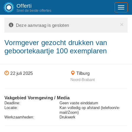
Offerti
Toggl
Snel de beste offertes
navig
×
Deze aanvraag is gesloten
Vormgever gezocht drukken van
geboortekaartje 100 exemplaren
22 juli 2025
Tilburg
Noord-Brabant
Vakgebied Vormgeving / Media
Deadline:
Geen vaste einddatum
Locatie:
Kan volledig op afstand (telefoon/e-
mail/Zoom)
Werkzaamheden:
Drukwerk