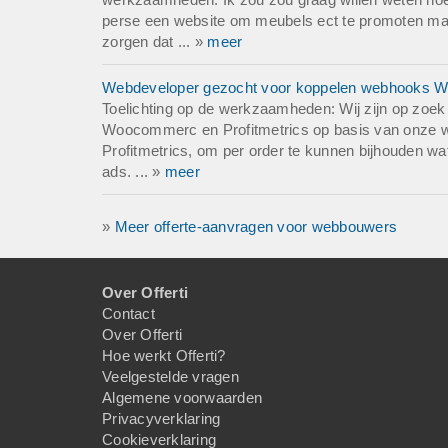
perse een website om meubels ect te promoten maar
zorgen dat ... »
meer
Webdeveloper gezocht voor koppelen webhooks W
Toelichting op de werkzaamheden: Wij zijn op zo
Woocommerc en Profitmetrics op basis van onze w
Profitmetrics, om per order te kunnen bijhouden wat 
ads. ... »
meer
»
Meer offerte-aanvragen voor webbouwers
Over Offerti
Contact
Over Offerti
Hoe werkt Offerti?
Veelgestelde vragen
Algemene voorwaarden
Privacyverklaring
Cookieverklaring