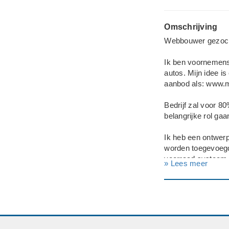
Omschrijving
Webbouwer gezocht
Ik ben voornemens
autos. Mijn idee i
aanbod als: www.m
Bedrijf zal voor 8
belangrijke rol ga
Ik heb een ontwerp
worden toegevoegd
voorraad systeem 
» Lees meer
die niet van hun zel