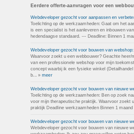
Eerdere offerte-aanvragen voor een webbo
Webdeveloper gezocht voor aanpassen en verbeter
Toelichting op de werkzaamheden: Gaat om het aan
is een specialist is het aanleveren en inbouwen van
hedendaagse standaard. --- Deadline: Binnen 1 maa
Webdeveloper gezocht voor bouwen van webshop: De
Waarvoor zoekt u een webbouwer? Geachte heer/me
van een professionele webshop voor mijn toekomst
concept waarbij ik een fysieke winkel (Detailhande
b... »
meer
Webdeveloper gezocht voor bouwen van nieuwe web
Toelichting op de werkzaamheden: Ben op zoek na
voor mijn therapeutische praktijk. Waarvoor zoek
praktijk Deadline werkzaamheden Binnen 1 maand --
Webdeveloper gezocht voor bouwen van nieuwe web
Webdeveloper gezocht voor bouwen van nieuwe webs
werkzaamheden: Ik zou zou graag willen weten hoe d