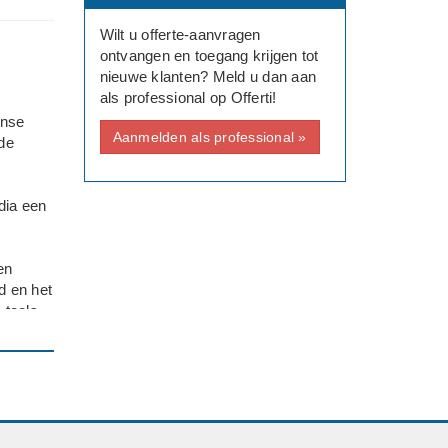
Wilt u offerte-aanvragen
ontvangen en toegang krijgen tot
nieuwe klanten? Meld u dan aan
als professional op Offerti!
anse
Aanmelden als professional »
fde
dia een
en
d en het
 tools