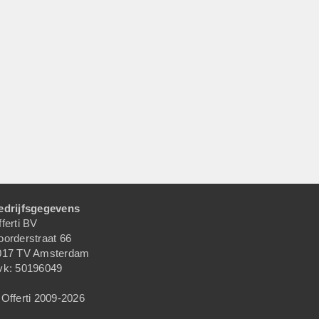
edrijfsgegevens
ferti BV
oorderstraat 66
017 TV Amsterdam
vk: 50196049
Offerti 2009-2026