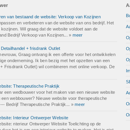
uwer
A
B
en van bestaand de website: Verkoop van Kozijnen
passen en verbeteren van de website van ons bedrijf. Het
A
 kozijnen. Wil graag dat de website voldoet aan de
nd Bedrijf Verkoop van Kozijnen... »
meer
O
tailhandel + frisdrank Outlet
O
vrouw, Graag ontvang ik een offerte voor het ontwikkelen
O
ige onderneming. Ik ben bezig met het opzetten van een
l + Frisdrank Outlet) wil combineren met online verkoop. De
I
S
site: Therapeutische Praktijk
ar een wedbouwer voor het maken van een nieuwe website
A
t u een webbouwer? Nieuwe website voor therapeutische
O
- Bedrijf Therapeutische Praktijk... »
meer
O
site: Interieur Ontwerper Website
ite: nterieur Ontwerper Website Toelichting op de
uur het is om een interieur website te maken. Het is niet