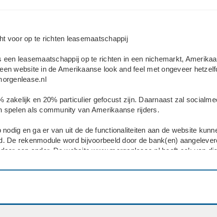
 voor op te richten leasemaatschappij
 een leasemaatschappij op te richten in een nichemarkt, Amerika
s een website in de Amerikaanse look and feel met ongeveer hetzel
orgenlease.nl
0% zakelijk en 20% particulier gefocust zijn. Daarnaast zal socialme
an spelen als community van Amerikaanse rijders.
 nodig en ga er van uit de de functionaliteiten aan de website kunn
. De rekenmodule word bijvoorbeeld door de bank(en) aangelever
door een ander. De website www.morgenlease.nl heeft ook van die
f zijn.