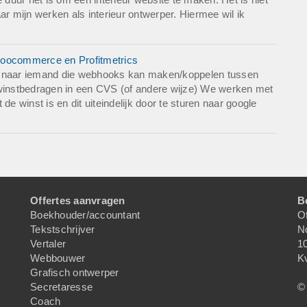
 mijn werken als interieur ontwerper. Hiermee wil ik
oocommerce en Profitmetrics
ek naar iemand die webhooks kan maken/koppelen tussen
instbedragen in een CVS (of andere wijze) We werken met
de winst is en dit uiteindelijk door te sturen naar google
Offertes aanvragen
B
Boekhouder/accountant
Of
Tekstschrijver
N
Vertaler
1
Webbouwer
K
Grafisch ontwerper
Secretaresse
© 
Coach