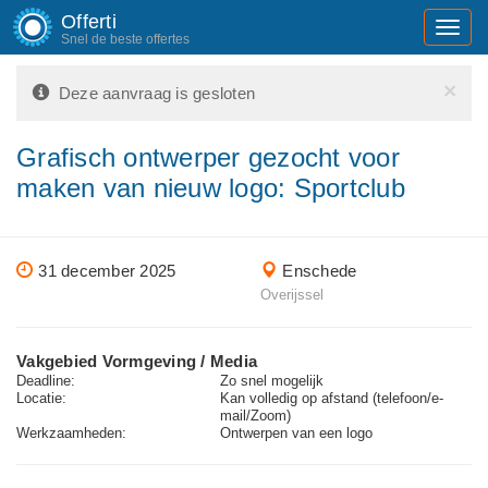
Offerti
Toggl
Snel de beste offertes
navig
×
Deze aanvraag is gesloten
Grafisch ontwerper gezocht voor
maken van nieuw logo: Sportclub
31 december 2025
Enschede
Overijssel
Vakgebied Vormgeving / Media
Deadline:
Zo snel mogelijk
Locatie:
Kan volledig op afstand (telefoon/e-
mail/Zoom)
Werkzaamheden:
Ontwerpen van een logo