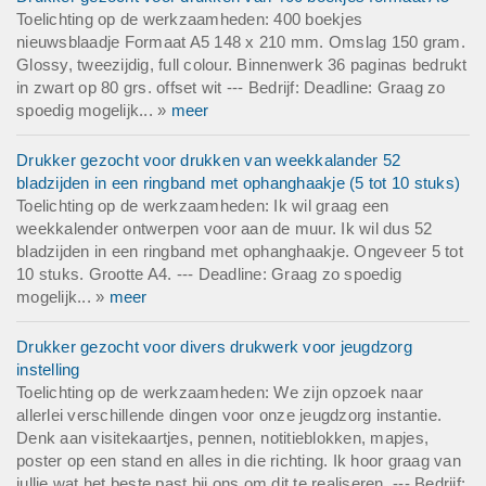
Toelichting op de werkzaamheden: 400 boekjes
nieuwsblaadje Formaat A5 148 x 210 mm. Omslag 150 gram.
Glossy, tweezijdig, full colour. Binnenwerk 36 paginas bedrukt
in zwart op 80 grs. offset wit --- Bedrijf: Deadline: Graag zo
spoedig mogelijk... »
meer
Drukker gezocht voor drukken van weekkalander 52
bladzijden in een ringband met ophanghaakje (5 tot 10 stuks)
Toelichting op de werkzaamheden: Ik wil graag een
weekkalender ontwerpen voor aan de muur. Ik wil dus 52
bladzijden in een ringband met ophanghaakje. Ongeveer 5 tot
10 stuks. Grootte A4. --- Deadline: Graag zo spoedig
mogelijk... »
meer
Drukker gezocht voor divers drukwerk voor jeugdzorg
instelling
Toelichting op de werkzaamheden: We zijn opzoek naar
allerlei verschillende dingen voor onze jeugdzorg instantie.
Denk aan visitekaartjes, pennen, notitieblokken, mapjes,
poster op een stand en alles in die richting. Ik hoor graag van
jullie wat het beste past bij ons om dit te realiseren. --- Bedrijf: