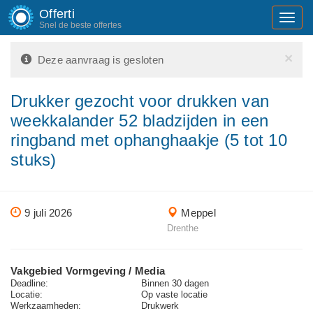
Offerti
Toggl
Snel de beste offertes
navig
×
Deze aanvraag is gesloten
Drukker gezocht voor drukken van
weekkalander 52 bladzijden in een
ringband met ophanghaakje (5 tot 10
stuks)
9 juli 2026
Meppel
Drenthe
Vakgebied Vormgeving / Media
Deadline:
Binnen 30 dagen
Locatie:
Op vaste locatie
Werkzaamheden:
Drukwerk