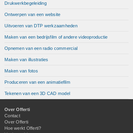
Drukwerkbegeleiding
Ontwerpen van een website
Uitvoeren van DTP werkzaamheden
Maken van een bedrijsfilm of andere videoproductie
Opnemen van een radio commercial
Maken van illustraties
Maken van fotos
Produceren van een animatiefilm
Tekenen van een 3D CAD model
Over Offerti
Contact
Over Offerti
Hoe werkt Offerti?