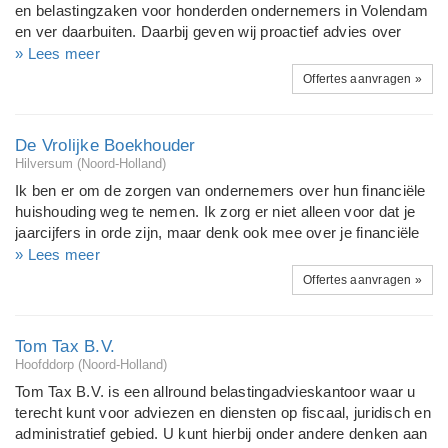
en belastingzaken voor honderden ondernemers in Volendam
informatie kijk op Linkedin naar alfredvisscher of
en ver daarbuiten. Daarbij geven wij proactief advies over
www.oamkb.nl
financiële zaken zoals investeringen, financieringen,
» Lees meer
bedrijfsstructuren, opvolging, verzekeringen, financiële
Offertes aanvragen »
planning en andere zakelijke én persoonlijke vraagstukken. In
1977 opgericht als een vooral betrokken boekhoudkantoor,
anno 2020 een professionele sparringpartner en aanbieder
De Vrolijke Boekhouder
van efficiënte (digitale) oplossingen voor administratieve
Hilversum (Noord-Holland)
processen. Bond ontzorgt, adviseert, begeleidt en bemiddelt.
Ik ben er om de zorgen van ondernemers over hun financiële
We denken mee en kijken vooruit vanuit
huishouding weg te nemen. Ik zorg er niet alleen voor dat je
ondernemersperspectief. Nog altijd onafhankelijk en met een
jaarcijfers in orde zijn, maar denk ook mee over je financiële
hart voor uw zaak.
planning en verzekeringen. Ik ben je go to guy voor: alle
» Lees meer
financiële & fiscale vragen over het opzetten van een zaak
Offertes aanvragen »
het voeren van een boekhouding het doen van
kwartaalaangiftes en jaaropgaves pensioen verzekeringen
hypotheken Ik ben ingeschreven bij de AFM onder nummer
Tom Tax B.V.
1200224 en aangesloten bij: (met volgens de
Hoofddorp (Noord-Holland)
Consumentenbond de enige écht nuttige keurmerken)
Tom Tax B.V. is een allround belastingadvieskantoor waar u
Federatie Financieel Planners www.ffp.nl Stichting Erkend
terecht kunt voor adviezen en diensten op fiscaal, juridisch en
Hypotheekadviseur www.seh.nl Register voor
administratief gebied. U kunt hierbij onder andere denken aan
beleggingsadviseurs www.dsi.nl