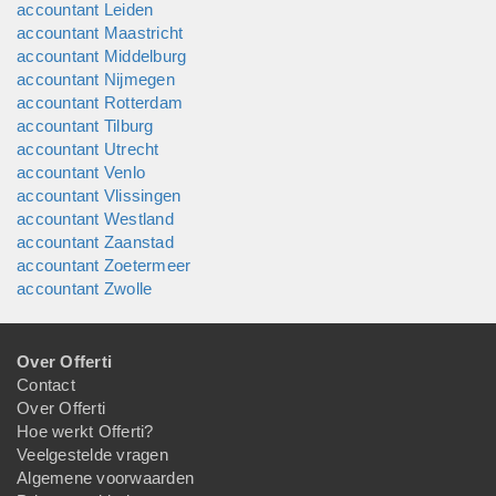
accountant Leiden
accountant Maastricht
accountant Middelburg
accountant Nijmegen
accountant Rotterdam
accountant Tilburg
accountant Utrecht
accountant Venlo
accountant Vlissingen
accountant Westland
accountant Zaanstad
accountant Zoetermeer
accountant Zwolle
Over Offerti
Contact
Over Offerti
Hoe werkt Offerti?
Veelgestelde vragen
Algemene voorwaarden