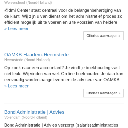
bestaat uit gekwalificeerde professionals met een achtergrond
Wervershoof (Noord-Holland)
als accountant, controller en/of boekhouder. Door deze
@dmi Center staat centraal voor de belangenbehartiging van
verschillende disciplines zijn wij in staat om klanten uit
de klant! Wij zijn u van dienst om het administratief proces zo
diverse branches op verschillende vlakken goed van dienst te
efficiënt mogelijk uit te voeren en u te voorzien van heldere
zijn. Becon: 661314
rapportages! "de juiste Balans voor zaken" Naast uw
» Lees meer
boekhouding kunnen wij ook de fiscale aangiftes verzorgen
Offertes aanvragen »
zodat u optimaal gebruik kunt maken van diverse fiscale
aftrekposten. Iedere onderneming is anders! Wij geloven in
een persoonlijke aanpak en open communicatie en zullen
OAMKB Haarlem-Heemstede
vanuit onze expertise een goed onderbouwd advies
Heemstede (Noord-Holland)
uitbrengen! Wij zorgen ervoor dat uw financiële administratie
Op zoek naar een accountant? Je vindt je boekhouding vast
en fiscale verantwoording up to date is zodat u zich kunt
niet leuk. Wij vinden van wel. On line boekhouder. Je data kan
richten op uw Core Business !
eenvoudig worden aangeleverd en de adviseur van OAMKB
zorgt voor de rest. Belastingaangifte, Je btw-aangifte en je
» Lees meer
belastingaangiften worden door OAMKB verzorgd, zodat de
Offertes aanvragen »
kans op naheffingsaanslagen kleiner wordt en fiscale kansen
maximaal worden benut. En als je echt wit groeien, als je echt
toe ben aan een volgende, nieuwe stap met je bedrijf, dan
Bond Administratie | Advies
kom ik graag kijken. Ik voed je met ideeën, inspiratie,
Volendam (Noord-Holland)
inzichten en kennis.Bij OAMKB krjg je een automatische
Bond Administratie | Advies verzorgt (salaris)administraties
administratie en mij als bedrjfsadviseur aan je zij. Voor meer