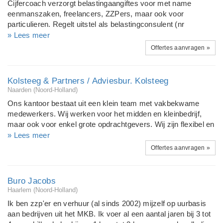
Cijfercoach verzorgt belastingaangiftes voor met name
particulier. Tevens ondersteunen wij opdrachtgevers bij het
eenmanszaken, freelancers, ZZPers, maar ook voor
aantrekken van financieel talent. Wij zijn u graag van dienst.
particulieren. Regelt uitstel als belastingconsulent (nr
592936). Helpt starters bij de eerste administratieve en
» Lees meer
belastingzaken. Adviseert bij BTW-aangiftes, helpt bij
Offertes aanvragen »
aanvragen lening- en kredietaanvragen, opstellen financiele
paragraaf van ondernemingsplannen, advies bij keuze
boekhoudprogramma's, aanvraag VAR WUO, ROW. Ook bij
Kolsteeg & Partners / Adviesbur. Kolsteeg
lastige situaties (dwangbevel, beslaglegging, sommaties,
Naarden (Noord-Holland)
aanmaningen, achterstanden) met de Belastingdienst help ik
Ons kantoor bestaat uit een klein team met vakbekwame
u weer op weg en begeleid u weer terug naar het overzicht en
medewerkers. Wij werken voor het midden en kleinbedrijf,
de rust. Cijfercoach is boekhouder, belasting consulent en
maar ook voor enkel grote opdrachtgevers. Wij zijn flexibel en
administratiekantoor
streven naar een prettig contact met onze relaties, waarin wij
» Lees meer
laagdrempelig werken. Wij nemen zoveel mogelijk
Offertes aanvragen »
administratieve zorg uit handen, waarin de relatie een grote
vrijheid heeft van de taakverdeling tussen de klant en ons
kantoor, en het uiteindelijke kostenplaatje. Daarnaast bieden
Buro Jacobs
wij een breed dienstenpakket door samenwerking op
Haarlem (Noord-Holland)
meerdere vakgebieden, zoals accountancy, fiscalisten,
Ik ben zzp'er en verhuur (al sinds 2002) mijzelf op uurbasis
hypotheken, verzekeringen en pensioenen, Wij nodigen U
aan bedrijven uit het MKB. Ik voer al een aantal jaren bij 3 tot
daarom graag uit voor een vrijblijvend persoonlijk gesprek.