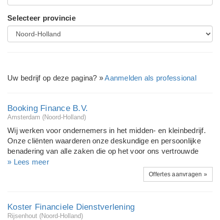
Selecteer provincie
Uw bedrijf op deze pagina? »
Aanmelden als professional
Booking Finance B.V.
Amsterdam (Noord-Holland)
Wij werken voor ondernemers in het midden- en kleinbedrijf.
Onze cliënten waarderen onze deskundige en persoonlijke
benadering van alle zaken die op het voor ons vertrouwde
terrein van accountancy en advies liggen. Naast de gangbare
» Lees meer
(salaris-)administratie, het verzorgen van belastingaangiften
Offertes aanvragen »
en het opstellen van jaarrekeningen, kunt u bij ons terecht
voor een scala aan op maat gemaakte diensten gericht op
nagenoeg alle sectoren binnen het midden- en kleinbedrijf.
Koster Financiele Dienstverlening
Ons zakelijke advieswerk is complementair aan onze
Rijsenhout (Noord-Holland)