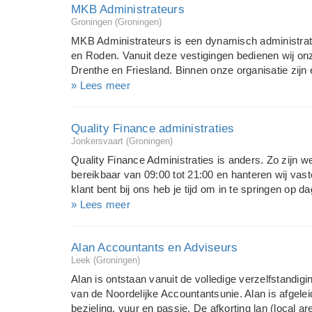
MKB Administrateurs
persoonlijk contact tussen de ondernemer en de a
Groningen (Groningen)
groot belang is. We werken niet alleen vóór jou, ma
is je financieel adviseur online, met wie je snel belt
MKB Administrateurs is een dynamisch administrat
wie je ook regelmatig live zaken bespreekt. Online i
en Roden. Vanuit deze vestigingen bedienen wij onz
administratie, transpara...
Drenthe en Friesland. Binnen onze organisatie zij
ervaring in de accountancy en in het bedrijfsleven.
» Lees meer
ander welke problemen zich voordoen binnen uw br
voeren van een administratie alleen maar als een ve
Quality Finance administraties
niet alleen dienen als verantwoording richting fisc
Jonkersvaart (Groningen)
functie hebben binnen uw onderneming. Met cijfers 
bewijzen, want: wij brengen uw cijfers tot leven! Doo
Quality Finance Administraties is anders. Zo zijn 
maar juist ook naar de toekomst kan met een juiste i
bereikbaar van 09:00 tot 21:00 en hanteren wij va
bedrijfsresultaat behaald worden.
klant bent bij ons heb je tijd om in te springen op d
moed nieuwe stappen zetten. Want Quality Finance z
» Lees meer
bedrijf, je boeken én je werknemers. Zo heb jij ruimt
ondernemen. En dat is toch waar het allemaal om d
Alan Accountants en Adviseurs
ondersteunen wij jou bij de meest uiteenlopende vr
Leek (Groningen)
eerlijk en betrouwbaar, met een scherp oog voor kwa
je op vertrouwen. Wij durven de discussie met je aa
Alan is ontstaan vanuit de volledige verzelfstandi
om samen te werken aan jouw ambities. Altijd en over
van de Noordelijke Accountantsunie. Alan is afgelei
anders.
bezieling, vuur en passie. De afkorting lan (local a