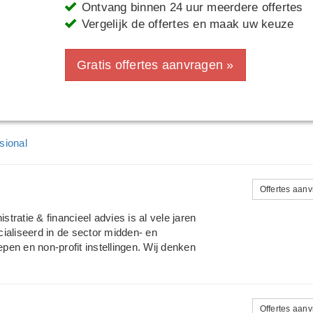
Ontvang binnen 24 uur meerdere offertes
Vergelijk de offertes en maak uw keuze
Gratis offertes aanvragen »
sional
Offertes aan
ratie & financieel advies is al vele jaren
ialiseerd in de sector midden- en
epen en non-profit instellingen. Wij denken
ich uiteraard bezighouden met uw bedrijf
ere, minder leuke, zaken, zoals uw
ichte van de belastingdienst. Onze
rvelende', maar o zo noodzakelijke
Offertes aan