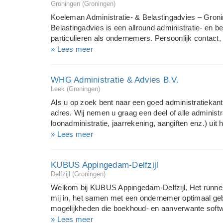
Groningen (Groningen)
werkzaamheden met plezier van u over, want dat is o
deskundigheid, die wordt aangevuld met vele jaren 
Koeleman Administratie- & Belastingadvies – Gron
belastingaangiften, de jaarrekening, de financiële 
Belastingadvies is een allround administratie- en b
beste de continuïteit van uw ond...
particulieren als ondernemers. Persoonlijk contact,
oplossingen staan centraal in mijn dienstverlening. 
» Lees meer
ontzorgen op administratief en fiscaal gebied. Dat 
aangiften en administraties, maar ook het geven van 
WHG Administratie & Advies B.V.
langdurige samenwerking en vind het belangrijk d
Leek (Groningen)
cliënten tijdig worden geïnformeerd over fiscale ka
regelgeving. Voor veel ondernemers is de belastin
Als u op zoek bent naar een goed administratiekanto
verplichting. Door deze werkzaamheden uit handen 
adres. Wij nemen u graag een deel of alle administ
fouten en kunt u zich richten op uw onderneming. Ko
loonadministratie, jaarrekening, aangiften enz.) ui
hebben en de zekerheid dat alles goed wordt verzorg
» Lees meer
worden geïnformeerd en geadviseerd over alle (fi
als u op zoek bent naar een sparringpartner dan ben
KUBUS Appingedam-Delfzijl
meeste cliënten van WHG Administratie & Advies zijn
Delfzijl (Groningen)
meesten aangeven met name de informele omgang ze
regelmatige contact en het te allen tijde kunnen st
Welkom bij KUBUS Appingedam-Delfzijl, Het runnen
weer een factuur tegen over staat zeer gewaardee
mij in, het samen met een ondernemer optimaal ge
voor u alle voorko...
mogelijkheden die boekhoud- en aanverwante soft
komen tot informatievoorziening. Administratie word
» Lees meer