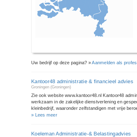
Uw bedrijf op deze pagina? »
Aanmelden als profes
Kantoor48 administratie & financieel advies
Groningen (Groningen)
Zie ook website www.kantoor48.nl Kantoor48 administ
werkzaam in de zakelijke dienstverlening en gespec
kleinbedrijf, waaronder zelfstandigen met vrije bero
met u mee! Als ondernemer of zelfstandige wilt u z
» Lees meer
of vak en zo weinig mogelijk tijd besteden aan and
(financiële) administratie en verplichtingen ten opz
Koeleman Administratie-& Belastingadvies
dienstverlening Wij van Kantoor48 nemen al die 've