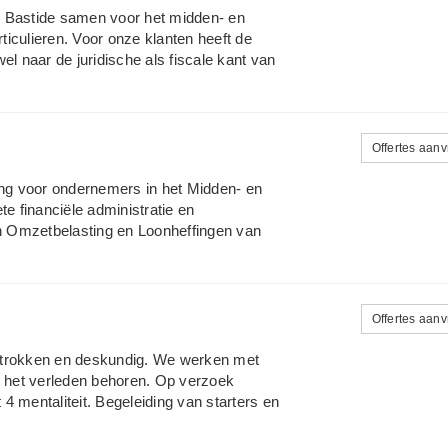
 weekends. U wilt graag vooruit en wij
n Bastide samen voor het midden- en
: www.uwboekhouder.org
particulieren. Voor onze klanten heeft de
el naar de juridische als fiscale kant van
erking tussen advocaten en fiscalisten
ld herstructureringen, (bedrijfs)overname,
verplaatsing/onteigening en het adviseren
cedures. Particuliere klanten worden
Offertes aan
kwesties, echtscheidingen en
isering en het verlenen van
ing voor ondernemers in het Midden- en
redenheid van cliënten verloopt.
te financiële administratie en
en Omzetbelasting en Loonheffingen van
 exploitatie overzicht en de bespreking
 en aangifte Inkomstenbelasting. Indien u
vind hierbij problemen of u ontbeert de
n. Mijn ervaring op administratief gebied
Offertes aan
n bij een accountantskantoor en vervolgens
woordelijke bij een MKB bedrijf met een
 betrokken en deskundig. We werken met
t het verleden behoren. Op verzoek
 4 mentaliteit. Begeleiding van starters en
 van de wereld. Uiteraard zijn wij er ook
dministraties - financiële administraties -