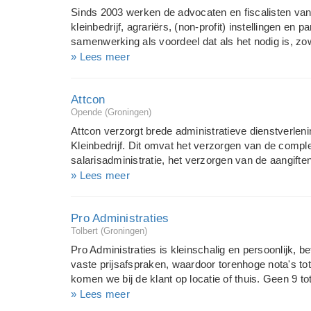
paraat van 8 tot 5, maar ook in de avonden en zelfs
Sinds 2003 werken de advocaten en fiscalisten va
doen net dat stapje extra voor u. meer informatie
kleinbedrijf, agrariërs, (non-profit) instellingen en 
info@uwboekhouder.org
samenwerking als voordeel dat als het nodig is, zow
de zaak gekeken kan worden. In onderlinge samenw
» Lees meer
worden de zakelijke klanten begeleid bij bijvoorbee
bedrijfsbeëindiging, doorstart van de onderneming, 
Attcon
op de diverse rechtsgebieden of het voeren van pro
Opende (Groningen)
onder andere bijgestaan in arbeidsconflicten, huur
nalatenschapskwesties Ons streven is dat onze adv
Attcon verzorgt brede administratieve dienstverlen
rechtsbijstand zo doeltreffend mogelijk en naar tev
Kleinbedrijf. Dit omvat het verzorgen van de comple
salarisadministratie, het verzorgen van de aangift
uw onderneming, het opstellen van uw maandelijkse
» Lees meer
met u hiervan. Ook verzorgt Attcon uw jaarrekening
op uw bedrijf zelf de administratie voert en u onder
Pro Administraties
nodige kennis, dan kan ik u hierin ter plekke bijstaa
Tolbert (Groningen)
bedraagt ruim dertig jaren. Eerst ruim twintig jare
zo'n acht jaren als financieel/administratief verant
Pro Administraties is kleinschalig en persoonlijk,
productie- en ontwerpafdeling.
vaste prijsafspraken, waardoor torenhoge nota's to
komen we bij de klant op locatie of thuis. Geen 9 tot
ervaren ondernemers is voor ons de gewoonste zaak
» Lees meer
voor particulieren. Met ons bespaart u tijd en geld! A