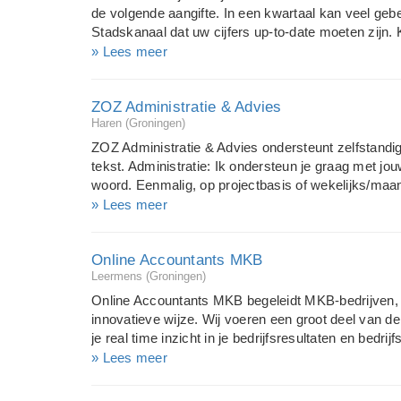
bijvoorbeeld de belastingwetgeving of de bedrijfsre
de volgende aangifte. In een kwartaal kan veel geb
advisering bij te stellen. Ook veranderende toekoms
Stadskanaal dat uw cijfers up-to-date moeten zijn.
Stadskanaal als uw betrouwbare partner in financiël
» Lees meer
van het kwartaal te wachten om uw cijfers in te zie
digitaal verwerken. U maakt dan vanuit ons pakket 
ZOZ Administratie & Advies
bedrijfsmonitor voortdurend inzage in uw administra
Haren (Groningen)
maandbedrag zodat u niet voor verrassingen komt te 
werkt. https://www.youtube.com/watch?v=ujL78pm
ZOZ Administratie & Advies ondersteunt zelfstandig
Stadskanaal kijkt verder dan cijfers en kiest voor 
tekst. Administratie: Ik ondersteun je graag met jou
Elke ondernemer heeft zijn beweegredenen en doelst
woord. Eenmalig, op projectbasis of wekelijks/maand
Je kunt mij inzetten voor: Het voeren van je volled
» Lees meer
met de belastingaangiftes) Het controleren van je 
belastingaangiftes Het opzetten van je online boek
Online Accountants MKB
offertes en facturen Het invoeren van gegevens Tek
Leermens (Groningen)
schrijven en redigeren van zakelijke teksten. Je kun
redigeer (o.a. spelfouten verbeteren, overbodige te
Online Accountants MKB begeleidt MKB-bedrijven, 
en leesbaarheid vergroten). Ook kan ik teksten sch
innovatieve wijze. Wij voeren een groot deel van 
wensen. Je kunt hier...
je real time inzicht in je bedrijfsresultaten en bedrij
ondernemer het voordeel dat je direct kunt bijsture
» Lees meer
accountantskosten vormen geen verrassing meer; wij
We laten de techniek voor ons werken, maar beseff