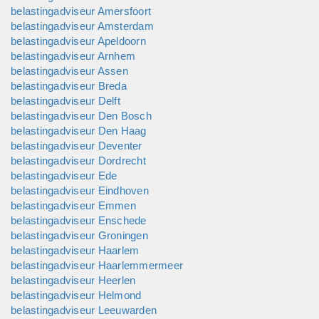
verbanden, sluit ik zakelijke belangen aan op uw privé
belastingadviseur Amersfoort
belangen, loopt u niet te veel risico en bespaart u kosten do...
belastingadviseur Amsterdam
belastingadviseur Apeldoorn
belastingadviseur Arnhem
belastingadviseur Assen
belastingadviseur Breda
belastingadviseur Delft
belastingadviseur Den Bosch
belastingadviseur Den Haag
belastingadviseur Deventer
belastingadviseur Dordrecht
belastingadviseur Ede
belastingadviseur Eindhoven
belastingadviseur Emmen
belastingadviseur Enschede
belastingadviseur Groningen
belastingadviseur Haarlem
belastingadviseur Haarlemmermeer
belastingadviseur Heerlen
belastingadviseur Helmond
belastingadviseur Leeuwarden