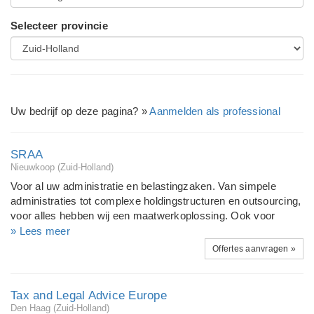
Selecteer provincie
Uw bedrijf op deze pagina? »
Aanmelden als professional
SRAA
Nieuwkoop (Zuid-Holland)
Voor al uw administratie en belastingzaken. Van simpele
administraties tot complexe holdingstructuren en outsourcing,
voor alles hebben wij een maatwerkoplossing. Ook voor
salarisadministratie bent u bij ons aan het juiste adres. Onze
» Lees meer
diensten omvatten alles op administratief - en fiscaal gebied.
Offertes aanvragen »
Kijk op onze site voor een uitgebreide omschrijving van al
onze diensten. Mail of bel voor een vrijblijvende prijsindicatie.
SRaa: wel de kennis en kunde maar niet de kosten van de
Tax and Legal Advice Europe
grote accountantskantoren! Uw financiële huisarts!
Den Haag (Zuid-Holland)