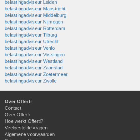
belastingadviseur Leiden
belastingadviseur Maastricht
belastingadviseur Middelburg
belastingadviseur Nijmegen
belastingadviseur Rotterdam
belastingadviseur Tilburg
belastingadviseur Utrecht
belastingadviseur Venlo
belastingadviseur Vlissingen
belastingadviseur Westland
belastingadviseur Zaanstad
belastingadviseur Zoetermeer
belastingadviseur Zwolle
Over Offerti
Contact
Over Offerti
Hoe werkt Offerti?
Veelgestelde vragen
Algemene voorwaarden