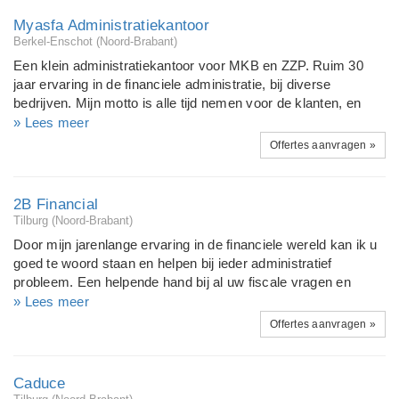
Myasfa Administratiekantoor
Berkel-Enschot (Noord-Brabant)
Een klein administratiekantoor voor MKB en ZZP. Ruim 30
jaar ervaring in de financiele administratie, bij diverse
bedrijven. Mijn motto is alle tijd nemen voor de klanten, en
werken tegen een kleine vergoeding. Ik komt op locatie, of u
» Lees meer
komt bij mij thuis, ook buiten kantoor uren. Er is overal een
Offertes aanvragen »
passende oplossing voor te vinden.
2B Financial
Tilburg (Noord-Brabant)
Door mijn jarenlange ervaring in de financiele wereld kan ik u
goed te woord staan en helpen bij ieder administratief
probleem. Een helpende hand bij al uw fiscale vragen en
aangifte kan ik ook zijn aangezien ik hier ook al meerdere
» Lees meer
jaren ervaring in heb.
Offertes aanvragen »
Caduce