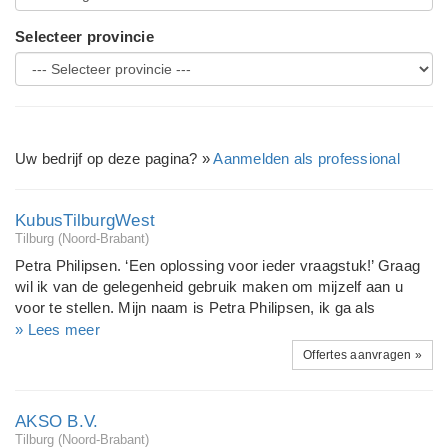
Selecteer provincie
Uw bedrijf op deze pagina? »
Aanmelden als professional
KubusTilburgWest
Tilburg (Noord-Brabant)
Petra Philipsen. ‘Een oplossing voor ieder vraagstuk!’ Graag
wil ik van de gelegenheid gebruik maken om mijzelf aan u
voor te stellen. Mijn naam is Petra Philipsen, ik ga als
eigenaar van Kubus Tilburg West aan de slag op
» Lees meer
industrieterrein “Kraaiven” in Tilburg West. Na het succesvol
Offertes aanvragen »
afronden van mijn administratieve opleidingen ben ik al ruim
18 jaar werkzaam in het bedrijfsleven als boekhouder. 15 jaar
lang heb ik gewerkt als boekhouder binnen het bedrijfsleven.
AKSO B.V.
Dit heb ik al die jaren met veel plezier gedaan maar ik was toe
Tilburg (Noord-Brabant)