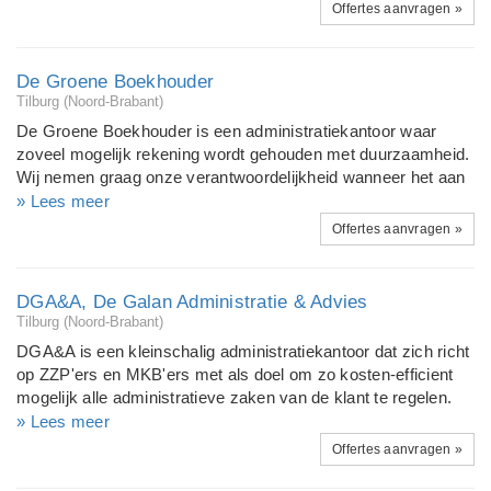
uw administratie, aangiften omzet- & inkomstenbelasting, het
Offertes aanvragen »
samenstellen van de jaarrekening van uw onderneming.
jb.administraties(at)kpnmail.nl
De Groene Boekhouder
Tilburg (Noord-Brabant)
De Groene Boekhouder is een administratiekantoor waar
zoveel mogelijk rekening wordt gehouden met duurzaamheid.
Wij nemen graag onze verantwoordelijkheid wanneer het aan
komt op onze ecologische voetafdruk. Zo gebruiken wij
» Lees meer
bijvoorbeeld gerecycled papier, gerecyclede ordners en
Offertes aanvragen »
groene stroom. We werken grotendeels digitaal en het kantoor
is energiezuinig gebouwd.
DGA&A, De Galan Administratie & Advies
Tilburg (Noord-Brabant)
DGA&A is een kleinschalig administratiekantoor dat zich richt
op ZZP'ers en MKB'ers met als doel om zo kosten-efficient
mogelijk alle administratieve zaken van de klant te regelen.
Van administratie tot jaarrekening en belastingzaken.
» Lees meer
Advisering hoort daar wat DGA&A betreft, vanzelfsprekend
Offertes aanvragen »
bij. En dat tegen een aantrekkelijk tarief. DGA&A, net even
anders.