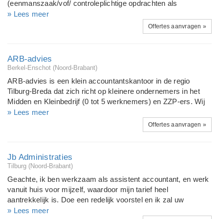
(eenmanszaak/vof/ controleplichtige opdrachten als
voorbereiding voor accountantskantoor, compleet met
» Lees meer
balansdossier) - Administraties voeren van eenmanszaak,
Offertes aanvragen »
VOF, BV - IB - aangifte - VPB - aangifte - Loonbelasting /
BTW - Loonadministratie - Tussentijdse cijfers - Advies
inzake bedrijfseconomische vraagstukken
ARB-advies
Berkel-Enschot (Noord-Brabant)
ARB-advies is een klein accountantskantoor in de regio
Tilburg-Breda dat zich richt op kleinere ondernemers in het
Midden en Kleinbedrijf (0 tot 5 werknemers) en ZZP-ers. Wij
verzorgen uw administratie en belastingaangiften en zijn uw
» Lees meer
klankbord. Wij werken op offerte basis. Wij zijn blij als u belt
Offertes aanvragen »
voor een vraag of om even bij te praten, voor telefoontjes
brengen wij dan ook geen kosten in rekening.
Jb Administraties
Tilburg (Noord-Brabant)
Geachte, ik ben werkzaam als assistent accountant, en werk
vanuit huis voor mijzelf, waardoor mijn tarief heel
aantrekkelijk is. Doe een redelijk voorstel en ik zal uw
opdracht uitvoeren. Mijn specialisaties zijn het verzorgen van
» Lees meer