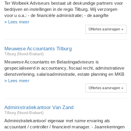
Ter Wolbeek Adviseurs bestaat uit deskundige partners voor
bedrijven en instellingen in de regio Tilburg. Wij verzorgen
voor u o.a.: - de financiële administratie; - de aangifte
omzetbelasting; - de loonadministratie; - samenstellen van de
» Lees meer
jaarrekening en bijbehorende belastingaangiften; -
Offertes aanvragen »
samenstellen van de publicatiestukken met bijbehorende
notulen AvA; - etc etc.... T 06 - 20 11 33 14 E
info@terwolbeekadviseurs.nl I www.terwolbeekadviseurs.nl
Meuwese Accountants Tilburg
Tilburg (Noord-Brabant)
Meuwese Accountants en Belastingadviseurs is
gespecialiseerd in accountancy, fiscaal recht, adminstratieve
dienstverlening, salarisadministratie, estate planning en MKB
Advies. Onze klantenkring bestaat voornamelijk uit MKB
» Lees meer
bedrijven, vermogende particulieren, dientverlenende
Offertes aanvragen »
bedrijven en ZZP-ers. Reeds vele organisaties vonden in ons
de ideale sparringpartner voor financiële, economische en
fiscale vraagstukken. www.meuwese-accountants.nl
Administratiekantoor Van Zand
Tilburg (Noord-Brabant)
Administratiekantoor/ eigenaar met ruime ervaring als
accountant / controller / financieel manager. - Jaarrekeningen