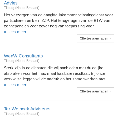
van. Zoals o.a. - Aangiften btw, - Inkomstenbelasting, -
Advies
Financieel administratie-beheer, - Advies.
Tilburg (Noord-Brabant)
Het verzorgen van de aangifte Inkomstenbelastingdienst voor
particulieren en klein ZZP. Het terugvragen van de BTW van
zonnepanelen voor zover nog van toepassing voor
particulieren. Het aanvragen van de ISDE subsidie voor
» Lees meer
particulieren. ISDE bezwaarservice: wanneer u zelf als
Offertes aanvragen »
particulier de ISDE subsidie heeft aangevraagd maar (deels)
door RVO is afgewezen. Ik kan u helpen om in bezwaar te
gaan bij RVO. Op basis van no cure no pay. Eerst een gratis
WenW Consultants
beoordeling van de reden van afwijzing. Het geven van advies
Tilburg (Noord-Brabant)
over isolerende en energiebesparende maatregelen bij de
Sterk zijn in de diensten die wij aanbieden met duidelijke
eigen woning.
afspraken voor het maximaal haalbare resultaat. Bij onze
werkwijze leggen wij de nadruk op het samenwerken met
specialisten en ondernemers. Kennis delen, opdrachten
» Lees meer
gunnen en netwerken zijn de pijlers van onze formule. De
Offertes aanvragen »
ondernemer kan bij ons profiteren van het aanbod aan
diensten dat wij hebben geselecteerd om zijn bedrijf naar een
hoger niveau te tillen. Dit is volgens ons het nieuwe werken
Ter Wolbeek Adviseurs
anno nu. Wij werken met vaste tariefafspraken voor de ZZP'er
Tilburg (Noord-Brabant)
en het MKB tot 25 man personeel.