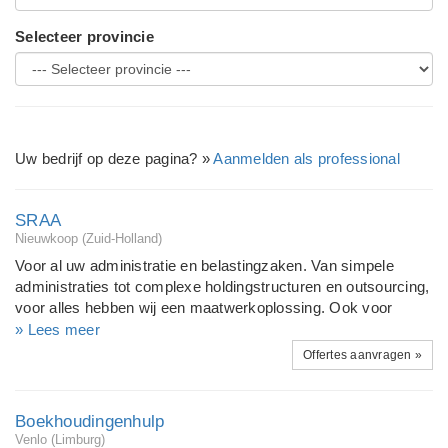
Selecteer provincie
Uw bedrijf op deze pagina? »
Aanmelden als professional
SRAA
Nieuwkoop (Zuid-Holland)
Voor al uw administratie en belastingzaken. Van simpele
administraties tot complexe holdingstructuren en outsourcing,
voor alles hebben wij een maatwerkoplossing. Ook voor
salarisadministratie bent u bij ons aan het juiste adres. Onze
» Lees meer
diensten omvatten alles op administratief - en fiscaal gebied.
Offertes aanvragen »
Kijk op onze site voor een uitgebreide omschrijving van al
onze diensten. Mail of bel voor een vrijblijvende prijsindicatie.
SRaa: wel de kennis en kunde maar niet de kosten van de
Boekhoudingenhulp
grote accountantskantoren! Uw financiële huisarts!
Venlo (Limburg)