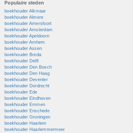
complex. Bovendien verandert er continu van alles op het
Populaire steden
speelveld van een administratiekantoor. MijnKennis heeft een
boekhouder Alkmaar
team van experts die u samen behoeden voor verrassingen,
boekhouder Almere
terwijl u erop mag vertrouwen dat uw administratie in alle
boekhouder Amersfoort
opzichten deugdelijk, overzichtelijk en onderling afgestemd
boekhouder Amsterdam
blijft. Daarbij werken we m...
boekhouder Apeldoorn
boekhouder Arnhem
boekhouder Assen
boekhouder Breda
boekhouder Delft
boekhouder Den Bosch
boekhouder Den Haag
boekhouder Deventer
boekhouder Dordrecht
boekhouder Ede
boekhouder Eindhoven
boekhouder Emmen
boekhouder Enschede
boekhouder Groningen
boekhouder Haarlem
boekhouder Haarlemmermeer