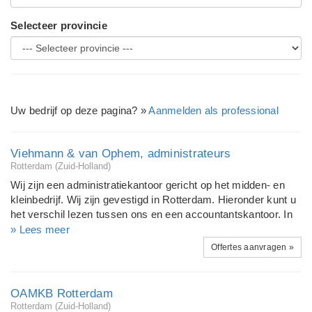
Selecteer provincie
Uw bedrijf op deze pagina? »
Aanmelden als professional
Viehmann & van Ophem, administrateurs
Rotterdam (Zuid-Holland)
Wij zijn een administratiekantoor gericht op het midden- en
kleinbedrijf. Wij zijn gevestigd in Rotterdam. Hieronder kunt u
het verschil lezen tussen ons en een accountantskantoor. In
eerste instantie zijn de activiteiten van beide gelijkwaardig.
» Lees meer
Zowel het administratiekantoor als de accountant fungeren als
Offertes aanvragen »
administrateur of boekhouder voor derden. Beide verwerken
in bijna alle gevallen de administratie en/of stellen de
jaarcijfers op en verzorgen fiscale aangiften. In andere
OAMKB Rotterdam
gevallen verstrekt een accountant een accountantsverklaring.
Rotterdam (Zuid-Holland)