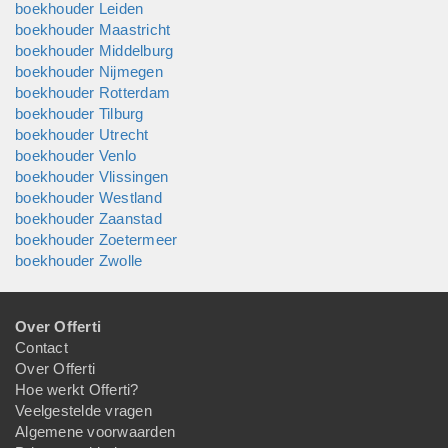
boekhouder Leiden
boekhouder Maastricht
boekhouder Middelburg
boekhouder Nijmegen
boekhouder Rotterdam
boekhouder Tilburg
boekhouder Utrecht
boekhouder Venlo
boekhouder Vlissingen
boekhouder Westland
boekhouder Zaanstad
boekhouder Zoetermeer
boekhouder Zwolle
Over Offerti
Contact
Over Offerti
Hoe werkt Offerti?
Veelgestelde vragen
Algemene voorwaarden