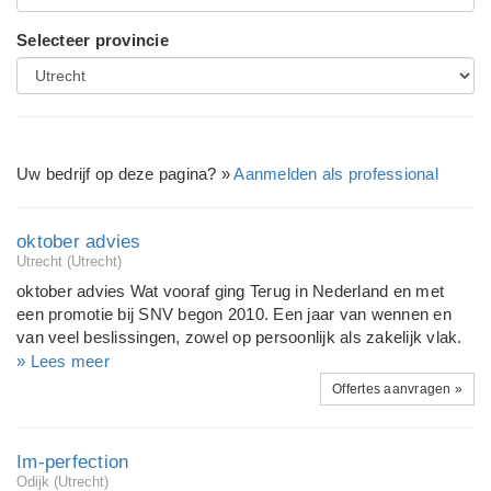
Selecteer provincie
Uw bedrijf op deze pagina? »
Aanmelden als professional
oktober advies
Utrecht (Utrecht)
oktober advies Wat vooraf ging Terug in Nederland en met
een promotie bij SNV begon 2010. Een jaar van wennen en
van veel beslissingen, zowel op persoonlijk als zakelijk vlak.
Het was duidelijk tijd voor iets anders, alleen wat wist ik nog
» Lees meer
niet. De behoefte aan een omgeving die past als een jas en
Offertes aanvragen »
werk dat je zelf kunt sturen vormden mijn gedachten en in
april 2011 heb ik oktober advies opgezet. Oktober advies Een
van mijn vroege en prettige herinneringen is de maand
Im-perfection
oktober. Je zat er net weer lekker in na de zomervakantie, er
Odijk (Utrecht)