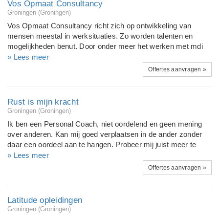
Vos Opmaat Consultancy
effectief! Dus; meer klanten, meer omzet, meer resultaat en
Groningen (Groningen)
meer plezier!
Vos Opmaat Consultancy richt zich op ontwikkeling van
mensen meestal in werksituaties. Zo worden talenten en
mogelijkheden benut. Door onder meer het werken met mdi
profielen (www.mdi.nl) ontstaat er inzicht en komt er meer
» Lees meer
zelfvertrouwen. We zijn een enthousiast team met
Offertes aanvragen »
verschillende specialisaties (psychologen,
arbeidsdeskundigen, juristen), ervaring en een adequaat
netwerk. Onze dienstverlening wordt door zowel clienten als
Rust is mijn kracht
opdrachtgevers met ruim een 8 gewaardeerd. Een eerste
Groningen (Groningen)
gesprek zien wij als een kennismakingsgesprek en is gratis.
Ik ben een Personal Coach, niet oordelend en geen mening
over anderen. Kan mij goed verplaatsen in de ander zonder
daar een oordeel aan te hangen. Probeer mij juist meer te
verplaatsen in de anderen hoe het komt dat een bepaalt
» Lees meer
gedrag wordt vertoond. Ik coach mensen één op één die
Offertes aanvragen »
rondlopen met spanningen in hun privéleven of op hun werk,
op dit moment of uit het verleden. Om weer in balans te
komen met een gecombineerd programma, maak ik hun vrij
Latitude opleidingen
van spanning of haal ik hun eruit of los te komen om
Groningen (Groningen)
positiever met het leven om te gaan.