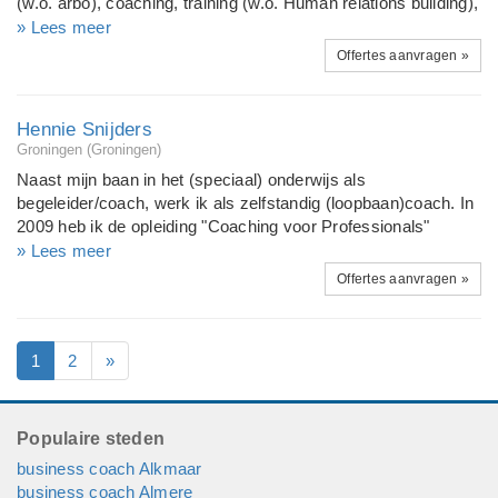
(w.o. arbo), coaching, training (w.o. Human relations building),
begeleiding, isocertificering, onderzoek, (beleids)evaluatie,
» Lees meer
rapportages en diverse verslagleggingen, opzetten en
Offertes aanvragen »
ondersteunen van werkcentra, reintegratie van
werkzoekenden (trajectbegeleiding), management
ondersteuning en coaching, diversiteitsmanagement,
Hennie Snijders
begeleiding van fusieprocessen en tekstproducties.
Groningen (Groningen)
Naast mijn baan in het (speciaal) onderwijs als
begeleider/coach, werk ik als zelfstandig (loopbaan)coach. In
2009 heb ik de opleiding "Coaching voor Professionals"
afgerond bij de School voor Coaching in Leiden en in mei
» Lees meer
2011 de specialisatie "loopbaancoaching" bij de Alba-
Offertes aanvragen »
academie in Veldhoven. Ik heb jarenlange ervaring in het
coachen van leerkrachten/docenten in het regulier en speciaal
(voorgezet) onderwijs. Sinds 1 november 2011 heb ik een
1
2
»
eigen coachpraktijk.
Populaire steden
business coach Alkmaar
business coach Almere