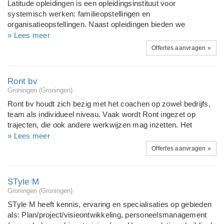
Latitude opleidingen is een opleidingsinstituut voor
systemisch werken: familieopstellingen en
organisatieopstellingen. Naast opleidingen bieden we
workshops, trainingen, organisatieadvies en coaching aan;
» Lees meer
gebaseerd op systemisch werken. De kracht van dit werk, de
Offertes aanvragen »
helderheid, de diepgang en de oneindige mogelijkheden bij
persoonlijke en organisatievragen blijven ons verrassen en
stimuleren. Ons uitgangspunt is dat systemisch werken van
Ront bv
en voor iedereen is. Iedereen is bij ons welkom met zijn of
Groningen (Groningen)
haar eigen geschiedenis.
Ront bv houdt zich bezig met het coachen op zowel bedrijfs,
team als individueel niveau. Vaak wordt Ront ingezet op
trajecten, die ook andere werkwijzen mag inzetten. Het
resultaat levert daarmee langdurend resultaat. Ront maakt
» Lees meer
gebruik van TA. NLP Gestalt, maar ook acteren, en telkens
Offertes aanvragen »
geheel nieuwe op maat gemaakte opzetten. Zowel incorporate
als individueel. Persoonlijke trajecten rondom werk, relatie of
arbeidsplaatsen zijn meer dan welkom. Veiligheid en
STyle M
autonomie staan voorop!
Groningen (Groningen)
STyle M heeft kennis, ervaring en specialisaties op gebieden
als: Plan/project/visieontwikkeling, personeelsmanagement