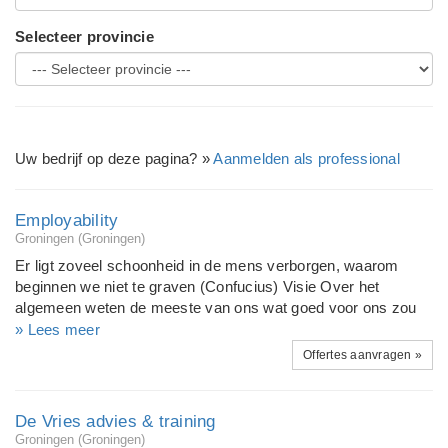
Selecteer provincie
Uw bedrijf op deze pagina? »
Aanmelden als professional
Employability
Groningen (Groningen)
Er ligt zoveel schoonheid in de mens verborgen, waarom
beginnen we niet te graven (Confucius) Visie Over het
algemeen weten de meeste van ons wat goed voor ons zou
zijn om te doen of te laten, maar vaak geven wij hier geen
» Lees meer
gehoor aan of houdt ons iets tegen om vrij te handelen. In de
Offertes aanvragen »
loop van ons leven doen wij, (door bijvoorbeeld opvoeding,
etiquette, normen en waarden, dogmas en ervaringen) allerlei
overtuigingen, inzichten en gevoelsmatige indrukken op.
De Vries advies & training
Hierdoor leren wij en tegelijkertijd worden wij erdoor gevormd.
Groningen (Groningen)