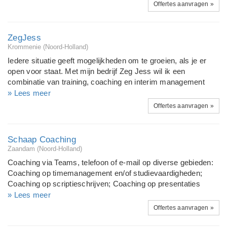
ik wil, benut ik mijn potentieel en doen ik waar ik blij van word.
Offertes aanvragen »
- Teamsessies ter verbetering van sfeer en prestaties -
Stress management.
ZegJess
Krommenie (Noord-Holland)
Iedere situatie geeft mogelijkheden om te groeien, als je er
open voor staat. Met mijn bedrijf Zeg Jess wil ik een
combinatie van training, coaching en interim management
inzetten om mensen en bedrijven te inspireren in hun verdere
» Lees meer
ontwikkeling en realisatie van hun ambities. Mensen
Offertes aanvragen »
prikkelen, laten ontdekken wanneer ze op hun best zijn en die
kracht inzetten op de juiste plaats.
Schaap Coaching
Zaandam (Noord-Holland)
Coaching via Teams, telefoon of e-mail op diverse gebieden:
Coaching op timemanagement en/of studievaardigheden;
Coaching op scriptieschrijven; Coaching op presentaties
ontwerpen en geven; Coaching op projectmanagement;
» Lees meer
Coaching/consultancy op onderwijskundige vraagstukken
Offertes aanvragen »
Lifecoaching; Loopbaancoaching; Coaching op werk- en
communicatievraagstukken;