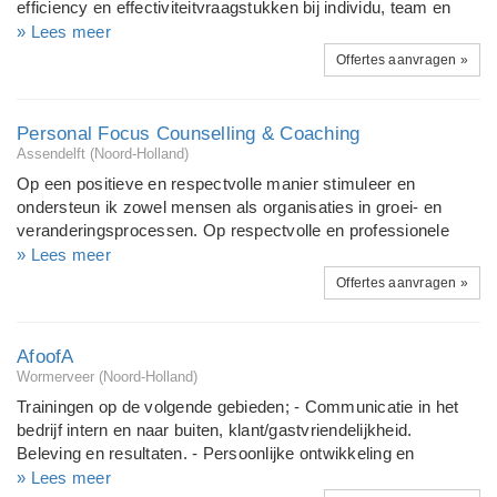
efficiency en effectiviteitvraagstukken bij individu, team en
ondernem(er)ming. Zij ondersteund startende ondernemers bij
» Lees meer
het maken van ondernemersplannen, doorstartende
Offertes aanvragen »
ondernemers bij keuzes van vervolgstappen en
groeimodellen en is gespecialiseerd in business-, executive-
en personall coaching. Focus bij coaching ligt op
Personal Focus Counselling & Coaching
gedragsmatig- (resultaat) en vaardigheid (hulpmiddelen) nivo.
Assendelft (Noord-Holland)
Bel de Smart coach voor een afspraak!
Op een positieve en respectvolle manier stimuleer en
ondersteun ik zowel mensen als organisaties in groei- en
veranderingsprocessen. Op respectvolle en professionele
wijze onderzoeken we samen hoe het anders kan, op jouw
» Lees meer
manier. Middels mensgerichte methoden, vindingrijke
Offertes aanvragen »
oplossingen, creatieve ideeën met humor en focus op
resultaat begeleid ik cliënten naar inzichten en verhogen we
zo kwaliteit van welzijn.
AfoofA
Wormerveer (Noord-Holland)
Trainingen op de volgende gebieden; - Communicatie in het
bedrijf intern en naar buiten, klant/gastvriendelijkheid.
Beleving en resultaten. - Persoonlijke ontwikkeling en
bewustwording van persoonlijke effectiviteit. Krijg ik echt wat
» Lees meer