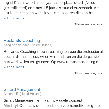
Ingrid Kracht werkt al tien jaar als loopbaancoach(Noloc
www.creatingsmiles.nl. Vind je het interessant wat je leest,
gecertificeerd) en sinds 1,5 jaar als studiekeuzecoach. Als
neem dan gerust contact met me op. Het
studiekeuzecoach werk ik v.n met jongeren die van het
kennismakingsgesprek is kosteloos.
studiepad zijn geraakt of het pad nog niet hebben gevonden.
» Lees meer
Dit kan MBO-HBO- of WO zijn. Als loopbaancoach begeleid
Offertes aanvragen »
ik mensen die op zoek zijn naar veranderingen in hun
loopbaan en ook bereid zijn te kijken welke veranderingen
hiervoor bij zichzelf nodig zijn. Ik begeleid mensen uit diverse
Roelands Coaching
sectoren, medisch, commercieel, zelfstandigen. Begeleiding
Koog aan de Zaan (Noord-Holland)
is zowel individueel als groepsgewijs mogelijk.
Roelands Coaching is een coachingsbureau die professionals
coacht die hun stress willen verminderen en die de passie in
hun werk willen terugvinden. Op www.roelandscoaching.nl
bieden we verschillenden coachtrajecten aan (inclusief prijs,
» Lees meer
doelstellingen en resultaten). We werken met meerdere
Offertes aanvragen »
seniorcoaches die gespecialiseerd zijn in het verlagen van
stress en je weten te begeleiden naar een baan met passie.
Lid van NIP Ned Instituut van Psychologen), NVPA (Ned Ver
Smart!Management
van Psychologen, Agogen en Therapeuten) en NOLOC
Assendelft (Noord-Holland)
(loopbaanprofessionals).
Smart!Management en haar individuele concept
MindstyleCompany.com houdt zich voornamelijk bezig met