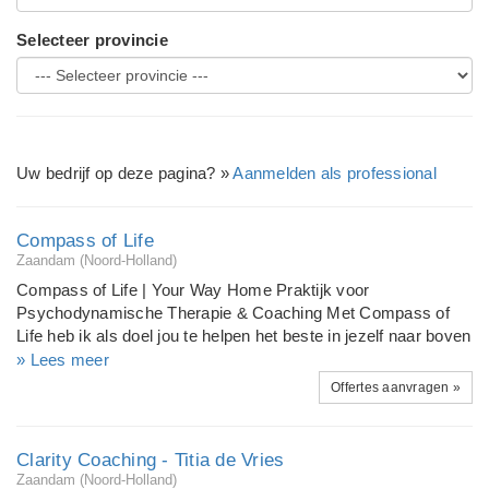
Selecteer provincie
Uw bedrijf op deze pagina? »
Aanmelden als professional
Compass of Life
Zaandam (Noord-Holland)
Compass of Life | Your Way Home Praktijk voor
Psychodynamische Therapie & Coaching Met Compass of
Life heb ik als doel jou te helpen het beste in jezelf naar boven
te halen. Om te beginnen doe ik dit door goed naar jou als
» Lees meer
mens en jouw behoeften te luisteren. Vervolgens pas ik op
Offertes aanvragen »
dynamische wijze diverse moderne therapievormen toe,
zodat jij snel tot de kern en in beweging komt. Ik wil graag
jouw navigator zijn, zodat je weer thuis komt bij jezelf! VOOR
Clarity Coaching - Titia de Vries
WIE? Zit je al een tijdje niet lekker in je vel? Ben je even de
Zaandam (Noord-Holland)