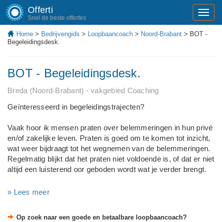
Offerti
Toggl
Snel de beste offertes
navig
Home
>
Bedrijvengids
>
Loopbaancoach
>
Noord-Brabant
> BOT -
Begeleidingsdesk.
BOT - Begeleidingsdesk.
Breda (Noord-Brabant) - vakgebied Coaching
Geïnteresseerd in begeleidingstrajecten?
Vaak hoor ik mensen praten over belemmeringen in hun privé
en/of zakelijke leven. Praten is goed om te komen tot inzicht,
wat weer bijdraagt tot het wegnemen van de belemmeringen.
Regelmatig blijkt dat het praten niet voldoende is, of dat er niet
altijd een luisterend oor geboden wordt wat je verder brengt.
De drempel om een begeleidingsdeskundige te betrekken kan
» Lees meer
groot zijn, ondanks de last die we dragen of waar we mee
moeten "dealen". Toch is het overwegen waard dat we wel
Op zoek naar een goede en betaalbare loopbaancoach?
voor onze lichamelijke klachten naar de de huisarts gaan,