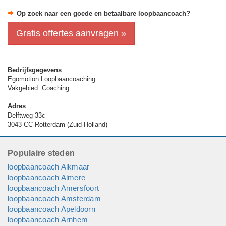
Bel dan direct voor een afspraak 06-40178605.
Op zoek naar een goede en betaalbare loopbaancoach?
Gratis offertes aanvragen »
Bedrijfsgegevens
Egomotion Loopbaancoaching
Vakgebied: Coaching
Adres
Delftweg 33c
3043 CC Rotterdam (Zuid-Holland)
Populaire steden
loopbaancoach Alkmaar
loopbaancoach Almere
loopbaancoach Amersfoort
loopbaancoach Amsterdam
loopbaancoach Apeldoorn
loopbaancoach Arnhem