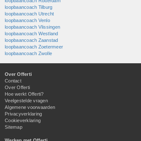
loopbaancoach Rotterdam
loopbaancoach Tilburg
loopbaancoach Utrecht
loopbaancoach Venlo
loopbaancoach Vlissingen
loopbaancoach Westland
loopbaancoach Zaanstad
loopbaancoach Zoetermeer
loopbaancoach Zwolle
Over Offerti
Contact
Over Offerti
Hoe werkt Offerti?
Veelgestelde vragen
Algemene voorwaarden
Privacyverklaring
Cookieverklaring
Sitemap
Werken met Offerti