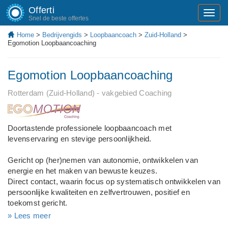
Offerti
Toggl
Snel de beste offertes
navig
Home
>
Bedrijvengids
>
Loopbaancoach
>
Zuid-Holland
>
Egomotion Loopbaancoaching
Egomotion Loopbaancoaching
Rotterdam (Zuid-Holland) - vakgebied Coaching
Doortastende professionele loopbaancoach met
levenservaring en stevige persoonlijkheid.
Gericht op (her)nemen van autonomie, ontwikkelen van
energie en het maken van bewuste keuzes.
Direct contact, waarin focus op systematisch ontwikkelen van
persoonlijke kwaliteiten en zelfvertrouwen, positief en
toekomst gericht.
» Lees meer
Durf je de confrontatie aan met jezelf en je mogelijkheden?