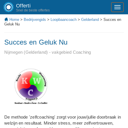
Offerti
Toggl
Snel de beste offertes
navig
Home
>
Bedrijvengids
>
Loopbaancoach
>
Gelderland
> Succes en
Geluk Nu
Succes en Geluk Nu
Nijmegen (Gelderland) - vakgebied Coaching
De methode 'zelfcoaching' zorgt voor jouw/jullie doorbraak in
welzijn en resultaat. Minder stress, meer zelfvertrouwen,