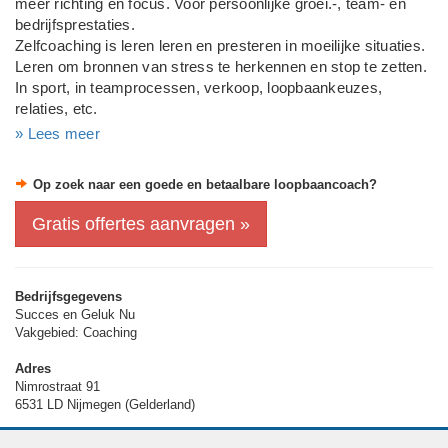
meer richting en focus. Voor persoonlijke groei.-, team- en
bedrijfsprestaties.
Zelfcoaching is leren leren en presteren in moeilijke situaties.
Leren om bronnen van stress te herkennen en stop te zetten.
In sport, in teamprocessen, verkoop, loopbaankeuzes,
relaties, etc.
Een doorbraak in uw prestaties wordt realiteit en werken
» Lees meer
wordt leuker.
Van individuele executive-coaching t/m mediation en
Op zoek naar een goede en betaalbare loopbaancoach?
individuele loopbaancoaching.
Gratis offertes aanvragen »
Bedrijfsgegevens
Succes en Geluk Nu
Vakgebied: Coaching
Adres
Nimrostraat 91
6531 LD Nijmegen (Gelderland)