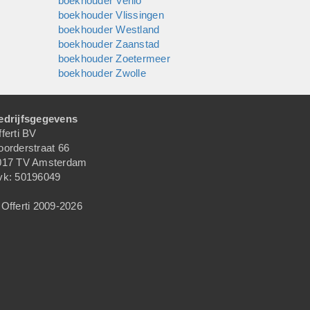
boekhouder Venlo
boekhouder Vlissingen
boekhouder Westland
boekhouder Zaanstad
boekhouder Zoetermeer
boekhouder Zwolle
edrijfsgegevens
ferti BV
oorderstraat 66
017 TV Amsterdam
vk: 50196049
Offerti 2009-2026