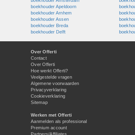
boekhouder Amsterdam
boekhou
boekhouder Apeldoorn
boekho
boekhouder Arnhem
boekho
boekhouder Assen
boekho
boekhouder Breda
boekho
boekhouder Delft
boekho
Over Offerti
Contact
Over Offerti
Hoe werkt Offerti?
Veelgestelde vragen
Algemene voorwaarden
Privacyverklaring
Cookieverklaring
Sitemap
Werken met Offerti
Aanmelden als professional
Premium account
Partners/Affiliates