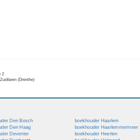
erstructurering, reorganisaties enzovoort.
AFM daarnaast zijn wij aangesloten bij de NOVAA.
en op afstand te bedienen.
e 2
Zuidlaren (Drenthe)
uder Den Bosch
boekhouder Haarlem
uder Den Haag
boekhouder Haarlemmermeer
uder Deventer
boekhouder Heerlen