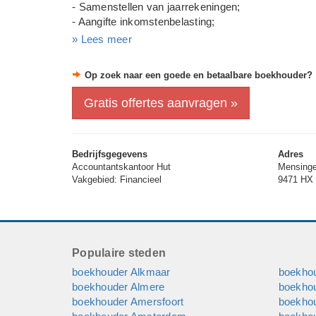
- Samenstellen van jaarrekeningen;
- Aangifte inkomstenbelasting;
- Aangifte vennootschapsbelasting;
» Lees meer
- Salarisadministratie en aangifte loonheffingen;
- Controleopdrachten;
Op zoek naar een goede en betaalbare boekhouder?
- Advisering op het gebied van bedrijfsovernames, h
Gratis offertes aanvragen »
Ons kantoor beschikt over een vergunning van de 
Door onze automatisering is het mogelijk om cliënt
Bedrijfsgegevens
Adres
Accountantskantoor Hut
Mensing
Vakgebied: Financieel
9471 HX 
Populaire steden
boekhouder Alkmaar
boekho
boekhouder Almere
boekho
boekhouder Amersfoort
boekho