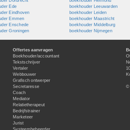
der Dordrecht
boekhouder Helmond
uder Ede
boekhouder Leeuwarden
uder Eindhoven
boekhouder Leiden
uder Emmen
boekhouder Maastricht
uder Enschede
boekhouder Middelburg
uder Groningen
boekhouder Nijmegen
Offertes aanvragen
B
Boekhouder/accountant
Of
Tekstschrijver
N
Vertaler
1
Webbouwer
K
Grafisch ontwerper
Secretaresse
© 
Coach
Mediator
Relatietherapeut
Bedrijfstrainer
Marketeer
Jurist
Systeembeheerder