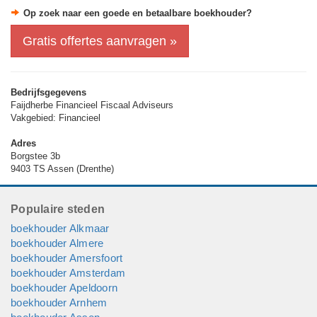
Binnen ons kantoor in Assen zijn nu 4 medewerkers
Op zoek naar een goede en betaalbare boekhouder?
werkzaam.
Gratis offertes aanvragen »
Daarnaast organiseren wij voor onze klanten en relaties
presentaties over ontwikkelingen in de fiscaliteiten en
financiën.
Bedrijfsgegevens
Faijdherbe Financieel Fiscaal Adviseurs
Rob Faijdherbe is 4 jaar lang voorzitter geweest van JBN
Vakgebied: Financieel
Drenthe.
Adres
Borgstee 3b
9403 TS Assen (Drenthe)
Populaire steden
boekhouder Alkmaar
boekhouder Almere
boekhouder Amersfoort
boekhouder Amsterdam
boekhouder Apeldoorn
boekhouder Arnhem