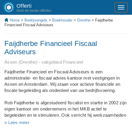
Offerti
Toggl
Snel de beste offertes
navig
Home
>
Bedrijvengids
>
Boekhouder
>
Drenthe
> Faijdherbe
Financieel Fiscaal Adviseurs
Faijdherbe Financieel Fiscaal
Adviseurs
Assen (Drenthe) - vakgebied Financieel
Faijdherbe Financieel en Fiscaal Adviseurs is een
administratie- en fiscaal advies kantoor met vestigingen in
Assen en Amsterdam. Wij staan voor actieve financiële en
fiscale begeleiding als onderdeel van uw bedrijfsvoering.
Rob Faijdherbe is afgestudeerd fiscalist en startte in 2002 zijn
eigen kantoor om ondernemers in het MKB actief te
begeleiden en te stimuleren. Ook verricht hij werkzaamheden
als fiscaal advocaat.
» Lees meer