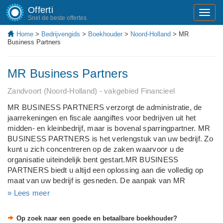
Offerti
Toggl
Snel de beste offertes
navig
Home
>
Bedrijvengids
>
Boekhouder
>
Noord-Holland
> MR
Business Partners
MR Business Partners
Zandvoort (Noord-Holland) - vakgebied Financieel
MR BUSINESS PARTNERS verzorgt de administratie, de
jaarrekeningen en fiscale aangiftes voor bedrijven uit het
midden- en kleinbedrijf, maar is bovenal sparringpartner. MR
BUSINESS PARTNERS is het verlengstuk van uw bedrijf. Zo
kunt u zich concentreren op de zaken waarvoor u de
organisatie uiteindelijk bent gestart.MR BUSINESS
PARTNERS biedt u altijd een oplossing aan die volledig op
maat van uw bedrijf is gesneden. De aanpak van MR
BUSINESS PARTNERS kenmerkt zich door een uitstekende
» Lees meer
service, flexibiliteit, tijdige en juiste rapportage en een goede
advisering. Kortom, een partner die pro-actief meedenkt.
Op zoek naar een goede en betaalbare boekhouder?