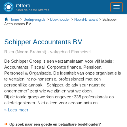
Offerti
Toggl
Snel de beste offertes
navig
Home
>
Bedrijvengids
>
Boekhouder
>
Noord-Brabant
> Schipper
Accountants BV
Schipper Accountants BV
Rijen (Noord-Brabant) - vakgebied Financieel
De Schipper Groep is een verzamelnaam voor vijf labels:
Accountants, Fiscaal, Corporate finance, Pensioen,
Personeel & Organisatie. De identiteit van onze organisatie is
te vertalen in: no-nonsense, professioneel met een
persoonlijke aanpak. "Schipper, de adviseur naast de
ondernemer" zegt wie we zijn en wat we doen.
Bij de totale groep werken ongeveer 335 professionals op
allerlei gebieden. Niet alleen voor accountants en
belastingadviseurs bent u bij ons aan het juiste adres. Wij zijn
» Lees meer
een sparringpartner voor onze mkb-klanten. Wij gaan niet op
de stoel zitten van de ondernemer, maar wel er pal naast.
Op zoek naar een goede en betaalbare boekhouder?
Schipper is niet zo maar een accountantsorganisatie.