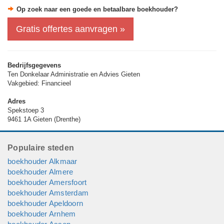
extra. Zo weet u precies hoeveel u kwijt bent aan uw
Op zoek naar een goede en betaalbare boekhouder?
administratiekosten.
Gratis offertes aanvragen »
Betrouwbare cijfers en aangiftes spreken voor zich. Ten
Donkelaar maakt hiervoor gebruik van het eigen uitgebreide
kennisnetwerk, professionele softwareoplossingen en
gekwalificeerde medewerkers.
Bedrijfsgegevens
Ten Donkelaar Administratie en Advies Gieten
Vakgebied: Financieel
Adres
Spekstoep 3
9461 1A Gieten (Drenthe)
Populaire steden
boekhouder Alkmaar
boekhouder Almere
boekhouder Amersfoort
boekhouder Amsterdam
boekhouder Apeldoorn
boekhouder Arnhem