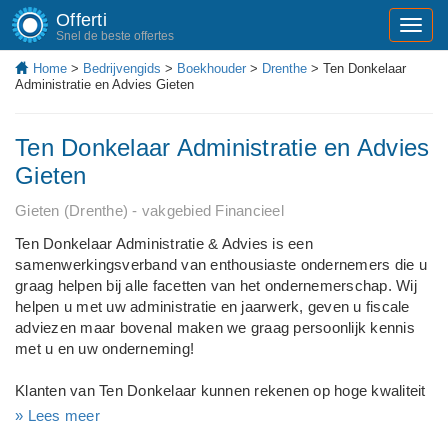
Offerti
Toggl
Snel de beste offertes
navig
Home
>
Bedrijvengids
>
Boekhouder
>
Drenthe
> Ten Donkelaar
Administratie en Advies Gieten
Ten Donkelaar Administratie en Advies
Gieten
Gieten (Drenthe) - vakgebied Financieel
Ten Donkelaar Administratie & Advies is een
samenwerkingsverband van enthousiaste ondernemers die u
graag helpen bij alle facetten van het ondernemerschap. Wij
helpen u met uw administratie en jaarwerk, geven u fiscale
adviezen maar bovenal maken we graag persoonlijk kennis
met u en uw onderneming!
Klanten van Ten Donkelaar kunnen rekenen op hoge kwaliteit
dienstverlening tegen vaste tarieven per maand. Dus een
» Lees meer
extra telefoongesprek of bezoek aan ons kantoor kost u niets