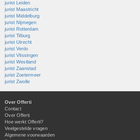
jurist Leiden
jurist Maastricht
jurist Middelburg
jurist Nijmegen
jurist Rotterdam
jurist Tilburg
jurist Utrecht
jurist Venlo
jurist Vlissingen
jurist Westland
jurist Zaanstad
jurist Zoetermeer
jurist Zwolle
Over Offerti
Contact
Over Offerti
Hoe werkt Offerti?
Veelgestelde vragen
Algemene voorwaarden