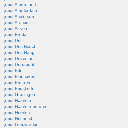
zijn. Van medewerkers die klagen over hun loonstrook, zult u
jurist Amersfoort
geen last hebben. Net als u zijn ook w...
jurist Amsterdam
jurist Apeldoorn
jurist Arnhem
jurist Assen
jurist Breda
jurist Delft
jurist Den Bosch
jurist Den Haag
jurist Deventer
jurist Dordrecht
jurist Ede
jurist Eindhoven
jurist Emmen
jurist Enschede
jurist Groningen
jurist Haarlem
jurist Haarlemmermeer
jurist Heerlen
jurist Helmond
jurist Leeuwarden