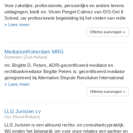
een ervaringsdeskundige op het gebied van de volgende
Voor zakelijke, professionele, persoonlijke en andere levens
respectievelijke diensten. Arbeidsconflicten o -
uitdagingen; biedt mr. Vivien Pengel-Calmez van GIS-Get It
Arbeidsvoorwaarden o -Ontslag o - Exit mediation / exit
Solved, uw professionele begeleiding bij het vinden van reële
counseling o - Arbeidsrelatie Herstel o -
oplossingen. Zij is vanaf 1993 international actief als Mediator
» Lees meer
Samenwerkingsconflicten o - Samenwerkingsrelaties
en Juridisch Adviseur. En vanaf 1984 ook als (life) Coach /
Offertes aanvragen »
Contracten o - Huurgeschillen o - Ontbinding rechtspersoon /
maatschappelijk. Zij beschouwd zich zelf, gelet hierop en op
...
haar overige internationale professionele en levenservaring,
een generalist en de diensten die zij aanbiedt doet zij met
MediationRotterdam MRG
inachtneming van de nodige specialistische inslag op
Rotterdam (Zuid-Holland)
uiteenlopende gebieden. Vivien is als jurist en als mediator
mr. Birgitte D. Peters, ADRi-gecertificeerd mediator en
een ervaringsdeskundige op het gebied van de volgende
rechtbankmediator Birgitte Peters is: gecertificeerd mediator
respectievelijke diensten. Arbeidsconflicten o -
geregistreerd bij Alternative Dispute Resolution International
Arbeidsvoorwaarden o -Ontslag o - Exit mediation / exit
(ADR) rechtbankmediator Zij is lid van: afdeling
» Lees meer
counseling o - Arbeidsrelatie Herstel o -
Familiemediation van de Nederlandse Mediatorsvereniging
Offertes aanvragen »
Samenwerkingsconflicten o - Samenwerkingsrelaties
(NMv) Rotterdamse Mediators Associatie (RMA)
Contracten o - Huurgeschillen o - Ontbinding rechtspersoon /
Nederlandse Mediatorsvereniging (NMv) Stijl van mediation
...
Birgitte is bekend met de verschillende stijlen van mediation.
LLG Juristen cv
De nadruk ligt in eerste instantie op de probleemoplossende
Oss (Noord-Brabant)
stijl. Haar mediationb-ijeenkomsten zien op een begeleid,
LLG Juristen is een allround rechts- en consultantcypraktijk.
gestructureerd gesprek. Met als doel een zo goed mogelijke
Wij vinden het belangrijk om voor onze relaties een partner en