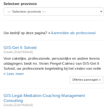
Selecteer provincie
Uw bedrijf op deze pagina? »
Aanmelden als professional
GIS-Get It Solved
Gouda (Zuid-Holland)
Voor zakelijke, professionele, persoonlijke en andere levens
uitdagingen; biedt mr. Vivien Pengel-Calmez van GIS-Get It
Solved, uw professionele begeleiding bij het vinden van reële
oplossingen. Zij is vanaf 1993 international actief als Mediator
» Lees meer
en Juridisch Adviseur. En vanaf 1984 ook als (life) Coach /
Offertes aanvragen »
maatschappelijk. Zij beschouwd zich zelf, gelet hierop en op
haar overige internationale professionele en levenservaring,
een generalist en de diensten die zij aanbiedt doet zij met
GIS-Legal-Mediation-Coaching-Management
inachtneming van de nodige specialistische inslag op
Consulting
uiteenlopende gebieden. Vivien is als jurist en als mediator
Gouda (Zuid-Holland)