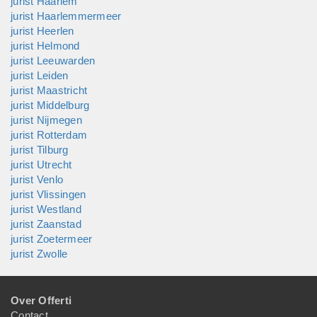
jurist Haarlem
jurist Haarlemmermeer
jurist Heerlen
jurist Helmond
jurist Leeuwarden
jurist Leiden
jurist Maastricht
jurist Middelburg
jurist Nijmegen
jurist Rotterdam
jurist Tilburg
jurist Utrecht
jurist Venlo
jurist Vlissingen
jurist Westland
jurist Zaanstad
jurist Zoetermeer
jurist Zwolle
Over Offerti
Contact