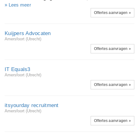
blijven. Onze klanten bevinden zich met name in ICT, finance
Culemborg. Een team van tien advocaten en adviseurs houdt
» Lees meer
en toeleveranciers voor de zorg.
zich bezig met advisering en procesvoering voor bedrijven en
Offertes aanvragen »
particulieren. Voor alle juridische kwesties kunt u bij ons
terecht.
Kuijpers Advocaten
Amersfoort (Utrecht)
Offertes aanvragen »
IT Equals3
Amersfoort (Utrecht)
Offertes aanvragen »
itsyourday recruitment
Amersfoort (Utrecht)
Offertes aanvragen »