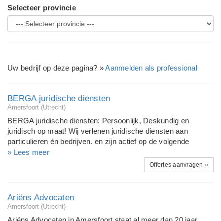
Selecteer provincie
Uw bedrijf op deze pagina? »
Aanmelden als professional
BERGA juridische diensten
Amersfoort (Utrecht)
BERGA juridische diensten: Persoonlijk, Deskundig en
juridisch op maat! Wij verlenen juridische diensten aan
particulieren én bedrijven. en zijn actief op de volgende
juridische terreinen: civiel recht (o.a. huurrecht, arbeidsrecht,
» Lees meer
contractenrecht, aansprakelijkheidsrecht) ondernemingsecht
Offertes aanvragen »
(rechtsgebieden toegespitst op de ondernemer) strafrecht
bestuursrecht (bezwaar, beroep, hoger beroep) sociaal
zekerheidsrecht (o.a. ZW, WW,PW) Onze juridische
Ariëns Advocaten
dienstverlening bestaat uit het leveren van: persoonlijke
Amersfoort (Utrecht)
diensten telefonische diensten online diensten Voor juridisch
Ariëns Advocaten in Amersfoort staat al meer dan 20 jaar