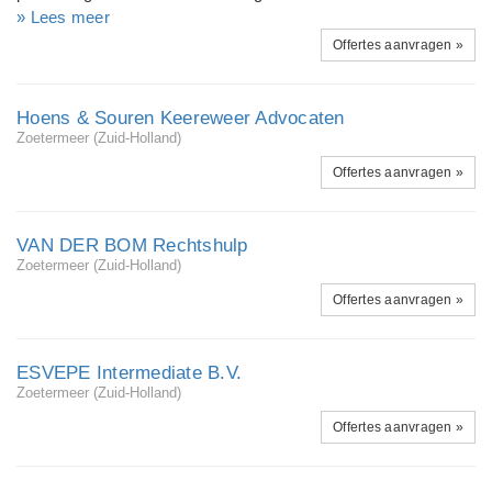
daadkrachtig te behartigen. Wij zijn een multilinguaal kantoor
enerzijds en die tussen werkgevers en pensioenuitvoerders
» Lees meer
en spreken Nederlands, Engels, Frans en Duits. Voor andere
(pensioenfondsen, verzekeraars en
Offertes aanvragen »
talen werken wij nauw samen met beëdigde tolken. Efficiëntie,
premiepensioeninstellingen);
kwaliteit en klanttevredenheid zijn onze ui...
Hoens & Souren Keereweer Advocaten
Zoetermeer (Zuid-Holland)
Offertes aanvragen »
VAN DER BOM Rechtshulp
Zoetermeer (Zuid-Holland)
Offertes aanvragen »
ESVEPE Intermediate B.V.
Zoetermeer (Zuid-Holland)
Offertes aanvragen »