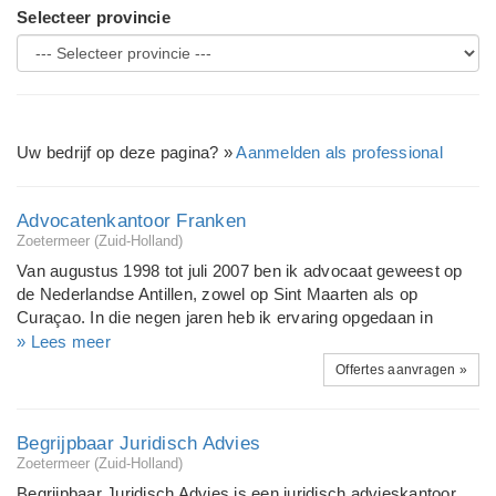
Selecteer provincie
Uw bedrijf op deze pagina? »
Aanmelden als professional
Advocatenkantoor Franken
Zoetermeer (Zuid-Holland)
Van augustus 1998 tot juli 2007 ben ik advocaat geweest op
de Nederlandse Antillen, zowel op Sint Maarten als op
Curaçao. In die negen jaren heb ik ervaring opgedaan in
zowel het civiele recht als het strafrecht. Mijn civiele praktijk,
» Lees meer
waarin overigens zeer veel geprocedeerd werd, was
Offertes aanvragen »
algemeen van aard doch met de nadruk op het personen- en
familierecht, het overeenkomsten- en verbintenissenrecht en
incassos inclusief het beslag- en executierecht. Van mei 2006
Begrijpbaar Juridisch Advies
tot mei 2007 ben ik bedrijfsjurist geweest bij een
Zoetermeer (Zuid-Holland)
softwarebedrijf. In die functie heb ik mij bezig gehouden met
Begrijpbaar Juridisch Advies is een juridisch advieskantoor,