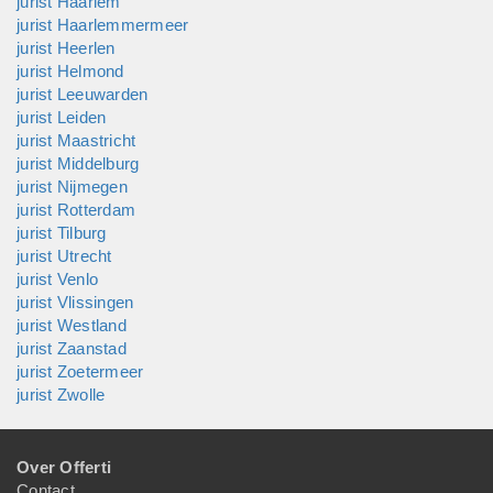
jurist Haarlem
jurist Haarlemmermeer
jurist Heerlen
jurist Helmond
jurist Leeuwarden
jurist Leiden
jurist Maastricht
jurist Middelburg
jurist Nijmegen
jurist Rotterdam
jurist Tilburg
jurist Utrecht
jurist Venlo
jurist Vlissingen
jurist Westland
jurist Zaanstad
jurist Zoetermeer
jurist Zwolle
Over Offerti
Contact