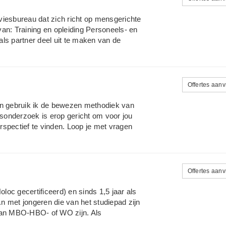
We dragen zorg in onze workshops en
d en je vaardigheden versterkt.
viesbureau dat zich richt op mensgerichte
an: Training en opleiding Personeels- en
ls partner deel uit te maken van de
 met aandacht voor mens én performance".
 c.q. vraagstuk te bepalen, het gewenste
aart te brengen, de gewenste methode te
valueren en mogelijk extra te begeleiden.
Offertes aan
t Transparantie
n gebruik ik de bewezen methodiek van
sonderzoek is erop gericht om voor jou
spectief te vinden. Loop je met vragen
 - Waar liggen mijn talenten en hoe kan ik
 dan dat het oplevert, hoe los ik dat op? -
en? Schroom dat niet om eens te kijken
teressant wat je leest, neem dan gerust
Offertes aan
osteloos.
oloc gecertificeerd) en sinds 1,5 jaar als
n met jongeren die van het studiepad zijn
 kan MBO-HBO- of WO zijn. Als
 naar veranderingen in hun loopbaan en