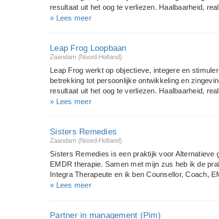
resultaat uit het oog te verliezen. Haalbaarheid, re
kernwoorden in onze begeleiding. We zijn een bur
» Lees meer
kan inzetten naast reguliere begeleiding. Op deze 
bewegen naar passende keuzes in leven en loopbaa
Leap Frog Loopbaan
verkregen in de eigen persoon, sterke kanten en 
Zaandam (Noord-Holland)
hanteren een praktische en oplossingsgerichte aan
ons digitaal testbureau Digitale jobsearch Begeleid
Leap Frog werkt op objectieve, integere en stimul
Groot netwerk: consultants zijn parttime werkzaam 
betrekking tot persoonlijke ontwikkeling en zingev
resultaat uit het oog te verliezen. Haalbaarheid, re
kernwoorden in onze begeleiding. We zijn een bur
» Lees meer
kan inzetten naast reguliere begeleiding. Op deze 
bewegen naar passende keuzes in leven en loopbaa
Sisters Remedies
verkregen in de eigen persoon, sterke kanten en 
Zaandam (Noord-Holland)
hanteren een praktische en oplossingsgerichte aan
ons digitaal testbureau Begeleiding in modules of c
Sisters Remedies is een praktijk voor Alternatieve
consultants zijn parttime werkzaam in bedrijfsleven
EMDR therapie. Samen met mijn zus heb ik de prakti
Integra Therapeute en ik ben Counsellor, Coach, 
voor dat je weer ontstrest, energiek en effectief v
» Lees meer
en ontspanning niet meer vanzelf gaat dan is het t
Sisters Remedies. Wij behandelen gelijktijdig lich
Partner in management (Pim)
coaching geef ik ook trainingen en workshops. De