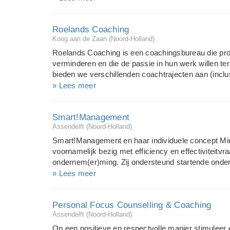
ook bereid zijn te kijken welke veranderingen hiervoo
mensen uit diverse sectoren, medisch, commercieel
Roelands Coaching
individueel als groepsgewijs mogelijk.
Koog aan de Zaan (Noord-Holland)
Roelands Coaching is een coachingsbureau die prof
verminderen en die de passie in hun werk willen t
bieden we verschillenden coachtrajecten aan (inclusi
werken met meerdere seniorcoaches die gespecialis
» Lees meer
je weten te begeleiden naar een baan met passie. L
Psychologen), NVPA (Ned Ver van Psychologen, 
Smart!Management
(loopbaanprofessionals).
Assendelft (Noord-Holland)
Smart!Management en haar individuele concept M
voornamelijk bezig met efficiency en effectiviteitvr
ondernem(er)ming. Zij ondersteund startende onde
ondernemersplannen, doorstartende ondernemers b
» Lees meer
groeimodellen en is gespecialiseerd in business-, e
coaching ligt op gedragsmatig- (resultaat) en vaard
Personal Focus Counselling & Coaching
coach voor een afspraak!
Assendelft (Noord-Holland)
Op een positieve en respectvolle manier stimuleer