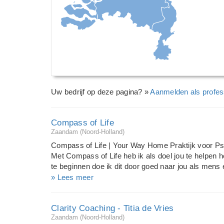
Uw bedrijf op deze pagina? »
Aanmelden als profes
Compass of Life
Zaandam (Noord-Holland)
Compass of Life | Your Way Home Praktijk voor 
Met Compass of Life heb ik als doel jou te helpen h
te beginnen doe ik dit door goed naar jou als mens 
pas ik op dynamische wijze diverse moderne therapi
» Lees meer
in beweging komt. Ik wil graag jouw navigator zijn,
WIE? Zit je al een tijdje niet lekker in je vel? Ben j
Clarity Coaching - Titia de Vries
Ervaar je steeds een bepaald gevoel van onvrede? H
Zaandam (Noord-Holland)
werkgerelateerde problemen? Of heb je wellicht pro