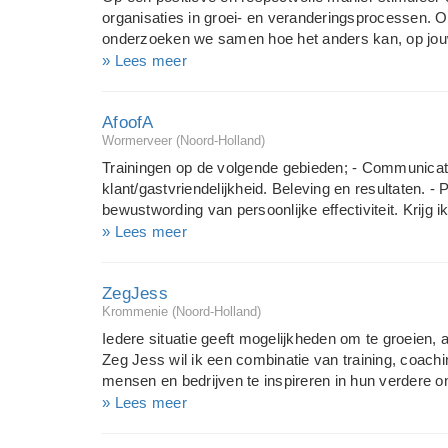
organisaties in groei- en veranderingsprocessen. O
onderzoeken we samen hoe het anders kan, op jou
methoden, vindingrijke oplossingen, creatieve idee
» Lees meer
begeleid ik cliënten naar inzichten en verhogen we z
AfoofA
Wormerveer (Noord-Holland)
Trainingen op de volgende gebieden; - Communicatie 
klant/gastvriendelijkheid. Beleving en resultaten. - 
bewustwording van persoonlijke effectiviteit. Krijg ik
en doen ik waar ik blij van word. - Teamsessies ter 
» Lees meer
Stress management.
ZegJess
Krommenie (Noord-Holland)
Iedere situatie geeft mogelijkheden om te groeien, al
Zeg Jess wil ik een combinatie van training, coac
mensen en bedrijven te inspireren in hun verdere on
Mensen prikkelen, laten ontdekken wanneer ze op hu
» Lees meer
juiste plaats.