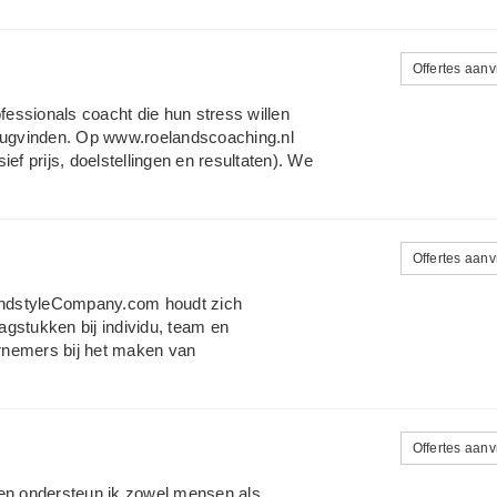
r bij zichzelf nodig zijn. Ik begeleid
, zelfstandigen. Begeleiding is zowel
Offertes aan
essionals coacht die hun stress willen
erugvinden. Op www.roelandscoaching.nl
ef prijs, doelstellingen en resultaten). We
eerd zijn in het verlagen van stress en
id van NIP Ned Instituut van
Agogen en Therapeuten) en NOLOC
Offertes aan
indstyleCompany.com houdt zich
aagstukken bij individu, team en
rnemers bij het maken van
ij keuzes van vervolgstappen en
xecutive- en personall coaching. Focus bij
igheid (hulpmiddelen) nivo. Bel de Smart
Offertes aan
 en ondersteun ik zowel mensen als