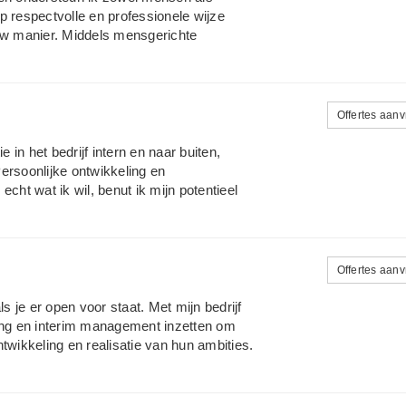
p respectvolle en professionele wijze
w manier. Middels mensgerichte
ën met humor en focus op resultaat
o kwaliteit van welzijn.
Offertes aan
in het bedrijf intern en naar buiten,
Persoonlijke ontwikkeling en
 echt wat ik wil, benut ik mijn potentieel
verbetering van sfeer en prestaties -
Offertes aan
s je er open voor staat. Met mijn bedrijf
hing en interim management inzetten om
twikkeling en realisatie van hun ambities.
n best zijn en die kracht inzetten op de