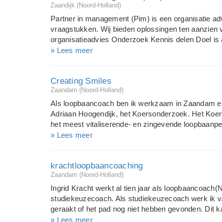
Zaandijk (Noord-Holland)
maat en is gericht op persoonlijke ontwikkeling. 
trainingen dat je kennis vergroot, je inzicht verbree
Partner in management (Pim) is een organisatie ad
vraagstukken. Wij bieden oplossingen ten aanzien v
organisatieadvies Onderzoek Kennis delen Doel is a
organisatie. Onze pay-off: "Organisatie-adviseurs
» Lees meer
Pim is erop gericht om samen met de klant het doel
eindresultaat vast te stellen, de beginsituatie in k
Creating Smiles
kiezen, vervolgens te implementeren en daarna te e
Zaandam (Noord-Holland)
Onze kernwaarden: Luisteren Vertrouwen Integritei
Als loopbaancoach ben ik werkzaam in Zaandam e
Adriaan Hoogendijk, het Koersonderzoek. Het Koer
het meest vitaliserende- en zingevende loopbaanper
rond als : - Ik wil ander werk gaan doen, maar wat?
» Lees meer
die gaan inzetten? - Mijn werk kost me meer energie
Hoe vind ik weer mijn passie in mijn werkzaamhed
krachtloopbaancoaching
op de website www.creatingsmiles.nl. Vind je het in
Zaandam (Noord-Holland)
contact met me op. Het kennismakingsgesprek is k
Ingrid Kracht werkt al tien jaar als loopbaancoach(N
studiekeuzecoach. Als studiekeuzecoach werk ik v.
geraakt of het pad nog niet hebben gevonden. Dit
loopbaancoach begeleid ik mensen die op zoek zijn
» Lees meer