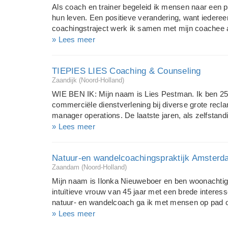
voel je je de laatste tijd depressief? Kom je maar n
Als coach en trainer begeleid ik mensen naar een p
dat je steeds weer verzandt in hetzelfde patroon? Heb
hun leven. Een positieve verandering, want iedere
coachingstraject werk ik samen met mijn coachee aa
vrijmaken van potentiële kwaliteiten en het overwi
» Lees meer
ontwikkeling. Mijn begeleiding is maatwerken en ik
coachingsstijlen en methodieken, afhankelijk van de
TIEPIES LIES Coaching & Counseling
mijn cliënten is teruggevonden passie, energie, een
Zaandijk (Noord-Holland)
Coaching kan gaan over: loopbaanvragen, zingeving,
Voor executives ben ik een sparring-partner. Bij te
WIE BEN IK: Mijn naam is Lies Pestman. Ik ben 2
context daarnaast bepalend voor de begeleiding
commerciële dienstverlening bij diverse grote recla
en coaches op en geef vaardigheidstraining...
manager operations. De laatste jaren, als zelfstan
belangrijker onderdeel van mijn werk het begeleid
» Lees meer
beweging krijgen en meenemen in de veranderingen. 
begeleiden van mensen. Het motiveren van mensen
Natuur-en wandelcoachingspraktijk Amsterd
beweging. Beweging betekent ook vaak de eerste 
Zaandam (Noord-Holland)
OPLEIDING: Ik heb de HBO opleiding tot Psychos
gevolgd aan de academie Gradatim en ik heb mij ve
Mijn naam is Ilonka Nieuweboer en ben woonachtig 
coachen met de HBO opleiding Coaching en Counse
intuïtieve vrouw van 45 jaar met een brede interess
te Driebergen. Daarnaast heb ik een training Lich
natuur- en wandelcoach ga ik met mensen op pad o
opleiding O...
hulpvragen. Alle mensen zijn onderdeel van de natuu
» Lees meer
wie je bent, wat je wilt, waar je capaciteiten liggen