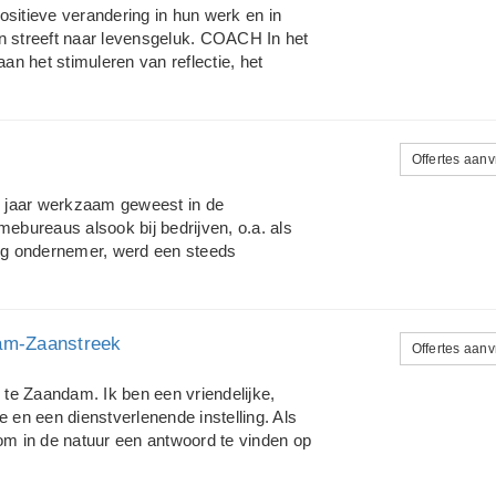
iet van je angsten en fobieën af? Merk je
ositieve verandering in hun werk en in
 je altijd maar hoofdpijn of andere pij...
en streeft naar levensgeluk. COACH In het
n het stimuleren van reflectie, het
nnen van obstakels voor verdere
 hanteer daarom verschillende
 vraag en de context. Het resultaat voor
 doel voor ogen en effectiever gedrag.
Offertes aan
 ineffectief gedrag, stress, leidinggeven.
ambegeleiding zijn organisatiedoelen en -
5 jaar werkzaam geweest in de
. TRAINER EN OPLEIDER Ik leid managers
mebureaus alsook bij bedrijven, o.a. als
dig ondernemer, werd een steeds
en van mensen. Mensen motiveren, in
Mijn interesse en passie ligt in het
 en aanzetten tot het maken van een
am-Zaanstreek
stap naar verandering. OPLEIDING:
Offertes aan
ociaal Therapeut/Coach/Counselor
rder ontwikkeld en gespecialiseerd in het
te Zaandam. Ik ben een vriendelijke,
ling aan Het Europees Instituut/De Baak
e en een dienstverlenende instelling. Als
aamsgerciht werken afgerond en een
m in de natuur een antwoord te vinden op
r. De natuur helpt om inzicht te krijgen
. De natuur is mijn werkplek, maar