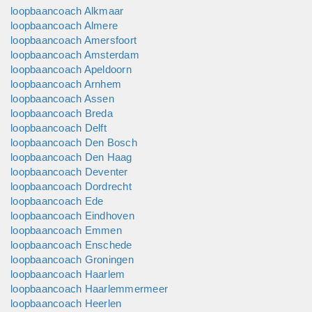
resultaten en motivatie verbeteren hierdoor sterk. Het blijft
loopbaancoach Alkmaar
niet alleen bij een tijdelijke verandering van gedrag maar het is
loopbaancoach Almere
blijvend omdat de persoon er vanuit eigen overtuiging voor
loopbaancoach Amersfoort
kiest. Er ontstaat een nieuw denken: leren van lere...
loopbaancoach Amsterdam
loopbaancoach Apeldoorn
loopbaancoach Arnhem
loopbaancoach Assen
loopbaancoach Breda
loopbaancoach Delft
loopbaancoach Den Bosch
loopbaancoach Den Haag
loopbaancoach Deventer
loopbaancoach Dordrecht
loopbaancoach Ede
loopbaancoach Eindhoven
loopbaancoach Emmen
loopbaancoach Enschede
loopbaancoach Groningen
loopbaancoach Haarlem
loopbaancoach Haarlemmermeer
loopbaancoach Heerlen