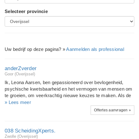
Selecteer provincie
Uw bedrijf op deze pagina? »
Aanmelden als professional
anderZverder
Goor (Overijssel)
Ik, Leona Aarsen, ben gepassioneerd over bevlogenheid,
psychische kwetsbaarheid en het vermogen van mensen om
te groeien, om veerkrachtig nieuwe keuzes te maken. Als de
bevlogenheid- en burn-outcoach van Oost Nederland begeleid
» Lees meer
ik sinds 2010 vanuit anderZverder professionals (zowel in
Offertes aanvragen »
dienstverband als zelfstandige ondernemers) om hun passie
en talenten te ontdekken en om in hun werk te schitteren. En,
als de bevlogenheid ontbreekt of zelfs tot een burnout leidt,
038 ScheidingXperts.
ondersteun ik middels coaching en diverse workshops
Zwolle (Overijssel)