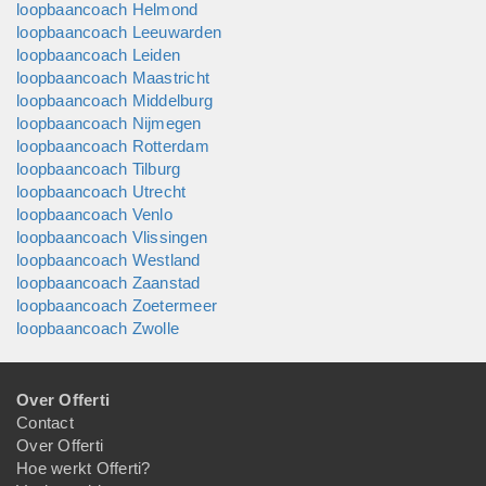
loopbaancoach Helmond
loopbaancoach Leeuwarden
loopbaancoach Leiden
loopbaancoach Maastricht
loopbaancoach Middelburg
loopbaancoach Nijmegen
loopbaancoach Rotterdam
loopbaancoach Tilburg
loopbaancoach Utrecht
loopbaancoach Venlo
loopbaancoach Vlissingen
loopbaancoach Westland
loopbaancoach Zaanstad
loopbaancoach Zoetermeer
loopbaancoach Zwolle
Over Offerti
Contact
Over Offerti
Hoe werkt Offerti?