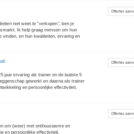
ing, waterschappen, UWV WERKbedrijf;
saties; bedrijfsleven (MKB); (startende)
Offertes aan
rticulieren. Wij zijn u graag van dienst!
. Uw partner in business!
teiten niet weet te "verkopen", ben je
dsmarkt. Ik help graag mensen om hun
e vinden, en hun kwaliteiten, ervaring en
 Aansluitend aan het loopbaantraject of
ok jobmarketing aan; hulp bij het
V aan de baan waar je op focust en het
ati
. Ik ben daarbij gespecialiseerd in de
Offertes aan
 jaar ervaring als trainer en de laatste 5
ezeggenschap gewerkt en daarna als trainer
wikkeling en persoonlijke effectiviteit.
Ik ben betrouwbaar, enthousiast,
e van mijn aanpak is dat ik alles doe en
ers aan een training. Geen trucjes, maar
 voor meer informatie mijn website
Offertes aan
en om (weer) met enthousiasme en
 en persoonlijke effectiviteit.