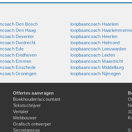
ancoach Den Bosch
loopbaancoach Haarlem
ancoach Den Haag
loopbaancoach Haarlemmerm
ancoach Deventer
loopbaancoach Heerlen
ncoach Dordrecht
loopbaancoach Helmond
ancoach Ede
loopbaancoach Leeuwarden
ancoach Eindhoven
loopbaancoach Leiden
ancoach Emmen
loopbaancoach Maastricht
ancoach Enschede
loopbaancoach Middelburg
ancoach Groningen
loopbaancoach Nijmegen
Offertes aanvragen
B
Boekhouder/accountant
Of
Tekstschrijver
N
Vertaler
1
Webbouwer
K
Grafisch ontwerper
Secretaresse
© 