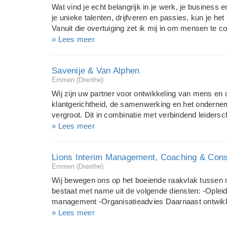
Stressreductieprogramma aan. Sleutelwoorden: str
Wat vind je echt belangrijk in je werk, je business 
Trajecten en trainingen bij Iris zijn praktisch, result
je unieke talenten, drijfveren en passies, kun je het
onderscheidt Iris zich in haar aanpak doo...
Vanuit die overtuiging zet ik mij in om mensen te c
dat bij ze past. Graag help ik je om dat te vinden wa
» Lees meer
Ik geloof dat iedereen in onze samenleving succesv
bieden om zijn leven een zinvolle invulling te geve
Savenije & Van Alphen
van mens, ondernemer en organisatie is mijn passi
Emmen (Drenthe)
professionele ervaring in het begeleiden en in bew
uitdaging aangaan? Ik help je graag in dit mooie pr
Wij zijn uw partner voor ontwikkeling van mens en
klantgerichtheid, de samenwerking en het onderne
vergroot. Dit in combinatie met verbindend leiders
medewerkers en brengt financiële stabiliteit voor 
» Lees meer
duurzame oplossingen die hun moment opeisen en 
aan de gestelde doelen. Dit bereiken wij door een c
Lions Interim Management, Coaching & Cons
Wij bieden zowel een individuele als een collectie
Emmen (Drenthe)
beweging door: Het ontwikkelen van het menselijk p
ondersteunen van de invoering van Verbindend Lei
Wij bewegen ons op het boeiende raakvlak tussen 
organisatieveranderingen Interim- en projectmana
bestaat met name uit de volgende diensten: -Opleid
management -Organisatieadvies Daarnaast ontwikk
(maatwerk)opleidingstrajecten, voeren wij audits uit,
» Lees meer
uitstekende tekstschrijvers. Wij zijn zeer ervare