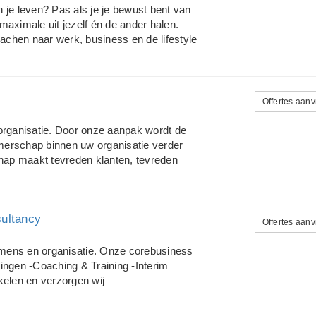
essvermindering door hartcoherentie.
en je leven? Pas als je je bewust bent van
aatgericht en diepgaand. Tegelijkertijd
 maximale uit jezelf én de ander halen.
oachen naar werk, business en de lifestyle
arin je tot je recht komt en gelukkig bent.
ol kan zijn en wil iedereen de kans
n. Het ontwikkelen, inspireren en motiveren
e. Ik doe een beroep op mijn jarenlange
Offertes aan
eging brengen van mensen. Wil je de
oces.
 organisatie. Door onze aanpak wordt de
merschap binnen uw organisatie verder
chap maakt tevreden klanten, tevreden
uw onderneming. Wij bieden toepasbare en
een bovengemiddelde bijdrage leveren
ombinatie van advies, coaching, training.
ultancy
ve aanpak. Wij brengen mens en werk in
Offertes aan
otentieel in uw organisatie Het
derschap Het adviseren van
mens en organisatie. Onze corebusiness
gement
ingen -Coaching & Training -Interim
elen en verzorgen wij
 ontwikkelen wij ideeën en zijn wij
n binnen en werkzaam voor gemeenten,