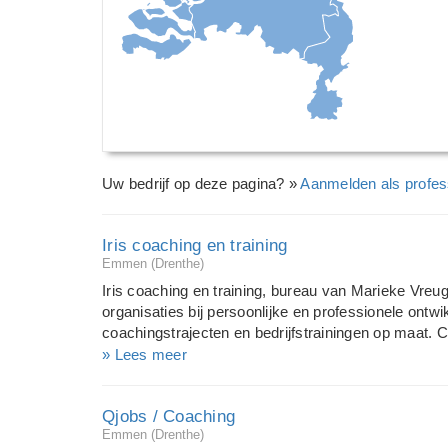
Uw bedrijf op deze pagina? »
Aanmelden als profes
Iris coaching en training
Emmen (Drenthe)
Iris coaching en training, bureau van Marieke Vreugd
organisaties bij persoonlijke en professionele ontwi
coachingstrajecten en bedrijfstrainingen op maat. C
ontwikkeling, bewustwording, en zelfkennis. Je leer
» Lees meer
ratio en je gevoel, waar je tegenaan loopt en hoe he
vinden, te groeien, inspiratie op te doen en resulta
Qjobs / Coaching
hen die op zoek zijn naar nieuwe perspectieven en w
Emmen (Drenthe)
zowel voor jezelf, als voor je omgeving. Als HeartM