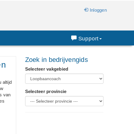
Inloggen
Support
Zoek in bedrijvengids
en
Selecteer vakgebied
altijd
uw
Selecteer provincie
s van
ies