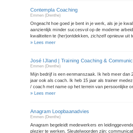
gemeenteraden, provincies, sociale werkvoorzien
Contempla Coaching
wooncorporaties; zorginstellingen; non-profit organi
Emmen (Drenthe)
ondernemers, ZZPers, ondernemingsraden (OR) én pa
Lions Interim Management, Coaching & Consultancy
Ongeacht hoe goed je bent in je werk, als je je kwali
aanzienlijk minder succesvol op de moderne arbei
kwaliteiten te (her)ontdekken, zichzelf opnieuw uit t
deskundigheid op een goede manier te presenteren.
» Lees meer
als los traject bied ik naast loopbaancoaching dan o
veroveren van nieuw werk. Het aanpassen van je C
José IJland | Training Coaching & Communic
succesvol inzetten van social media, zoals LinkedIn
Emmen (Drenthe)
regionale arbeidsmarkt in de zorg en welzijn.
Mijn bedrijf is een eenmanszaak. Ik heb meer dan 25
jaar ook als coach. Ik heb 15 jaar als trainer med
/ coach met name op het terrein van persoonlijke ont
Daarin heb ik ook management trainingen gegeven. 
» Lees meer
creatief, zorgvuldig en doelgericht. Het belangrijkst
ontwikkel in contact met de klant en/of de deelnem
Anagram Loopbaanadvies
echt contact is voor mij het allerbelangrijkste. Zie
Emmen (Drenthe)
Anagram begeleidt medewerkers en leidinggevend
plezier te werken. Sleutelwoorden zijn: communicatie