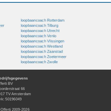
loopbaancoach Rotterdam
eer
loopbaancoach Tilburg
loopbaancoach Utrecht
loopbaancoach Venlo
loopbaancoach Vlissingen
loopbaancoach Westland
loopbaancoach Zaanstad
loopbaancoach Zoetermeer
loopbaancoach Zwolle
edrijfsgegevens
ferti BV
oorderstraat 66
017 TV Amsterdam
vk: 50196049
Offerti 2009-2026