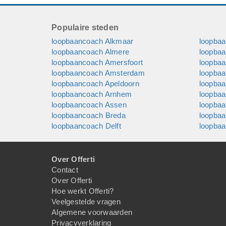
Populaire steden
loopbaancoach Alkmaar
loopba
loopbaancoach Almere
loopba
loopbaancoach Amersfoort
loopba
loopbaancoach Amsterdam
loopbaa
loopbaancoach Apeldoorn
loopba
loopbaancoach Arnhem
loopba
loopbaancoach Assen
loopba
loopbaancoach Breda
loopba
loopbaancoach Delft
loopba
Over Offerti
Contact
Over Offerti
Hoe werkt Offerti?
Veelgestelde vragen
Algemene voorwaarden
Privacyverklaring