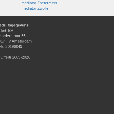
mediator Zoetermeer
mediator Zwolle
edrijfsgegevens
ferti BV
oorderstraat 66
017 TV Amsterdam
vk: 50196049
Offerti 2009-2026