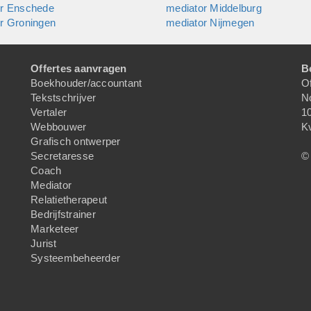
or Enschede
mediator Middelburg
r Groningen
mediator Nijmegen
Offertes aanvragen
B
Boekhouder/accountant
Of
Tekstschrijver
N
Vertaler
1
Webbouwer
K
Grafisch ontwerper
Secretaresse
© 
Coach
Mediator
Relatietherapeut
Bedrijfstrainer
Marketeer
Jurist
Systeembeheerder