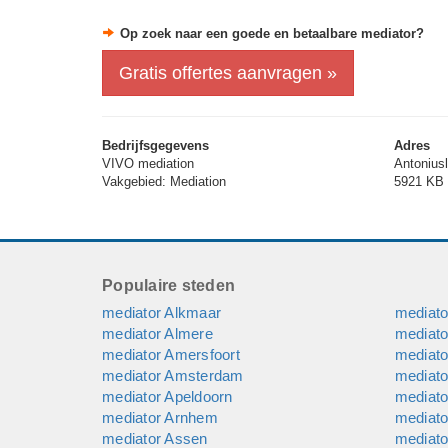
Op zoek naar een goede en betaalbare mediator?
Gratis offertes aanvragen »
Bedrijfsgegevens
Adres
VIVO mediation
Antonius
Vakgebied: Mediation
5921 KB 
Populaire steden
mediator Alkmaar
mediat
mediator Almere
mediat
mediator Amersfoort
mediato
mediator Amsterdam
mediato
mediator Apeldoorn
mediato
mediator Arnhem
mediato
mediator Assen
mediat