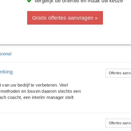
Vergelijk de offertes en maak uw keuze
Gratis offertes aanvragen »
sional
erking
Offertes aan
 van uw bedrijf te verbeteren. Veel
iemethoden en lossen daarom slechts een
ach coacht, een interim manager stelt
hte samenhang en zicht op het werkelijke
ets verkopen omdat dit toevallig in ons
n komen samen met u tot een oplossing.
an we naar de kern en stellen dan een
Offertes aan
uitgangspunt dat een probleem in uw