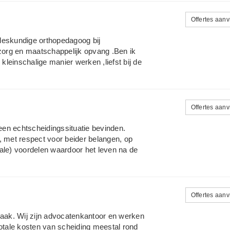
ultancy bedrijf op het gebied van Human
opgebouwd met conflictbemiddeling in
Offertes aan
deskundige orthopedagoog bij
org en maatschappelijk opvang .Ben ik
 kleinschalige manier werken ,liefst bij de
k doe tot nu toe alleen Familie zaken dit
ding .Ik ben register Familie Mediator
lopig onder de paraplu van het Mediators
lectief.nl
Offertes aan
 een echtscheidingssituatie bevinden.
, met respect voor beider belangen, op
ale) voordelen waardoor het leven na de
begeleidt het gehele scheidingsproces;
de inschrijving van de echtscheiding in
Offertes aan
raak. Wij zijn advocatenkantoor en werken
totale kosten van scheiding meestal rond