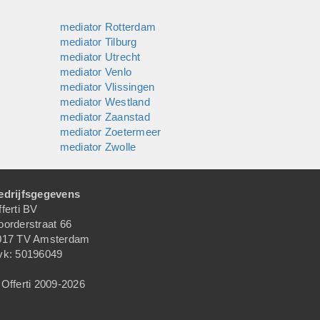
mediator Rotterdam
mediator Tilburg
mediator Utrecht
mediator Venlo
mediator Vlissingen
mediator Westland
mediator Zaanstad
mediator Zoetermeer
mediator Zwolle
edrijfsgegevens
ferti BV
oorderstraat 66
017 TV Amsterdam
vk: 50196049
Offerti 2009-2026