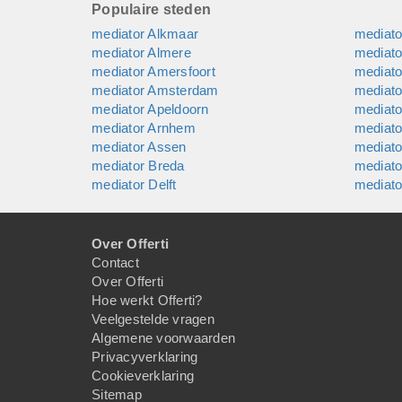
Populaire steden
mediator Alkmaar
mediat
mediator Almere
mediat
mediator Amersfoort
mediato
mediator Amsterdam
mediato
mediator Apeldoorn
mediato
mediator Arnhem
mediato
mediator Assen
mediat
mediator Breda
mediat
mediator Delft
mediato
Over Offerti
Contact
Over Offerti
Hoe werkt Offerti?
Veelgestelde vragen
Algemene voorwaarden
Privacyverklaring
Cookieverklaring
Sitemap