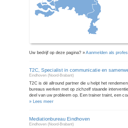
Uw bedrijf op deze pagina? »
Aanmelden als profes
T2C, Specialist in communicatie en samenw
Eindhoven (Noord-Brabant)
T2C is dé allround partner die u helpt het rendement
bureaus werken met op zichzelf staande intervent
deel van uw probleem op. Een trainer traint, een co
zaken op orde en is weer weg. Zonder een doordac
» Lees meer
probleem komt u nog niet verder. Wij willen u niet i
dienstenpakket zit. Wij kijken wat u nodig heeft e
Mediationbureau Eindhoven
Wat is nu het werkelijke probleem? Samen met u ga
Eindhoven (Noord-Brabant)
plan van aanpak op. Daarbij werken wij vanuit het 