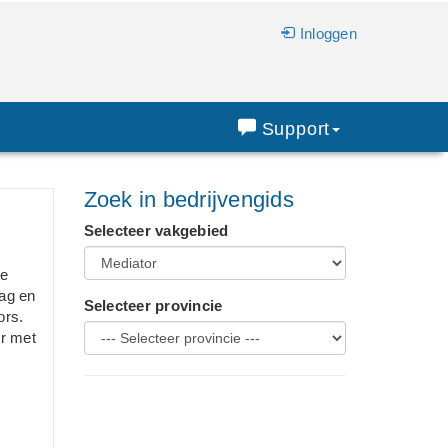
Inloggen
Support
Zoek in bedrijvengids
Selecteer vakgebied
de
ag en
Selecteer provincie
ors.
or met