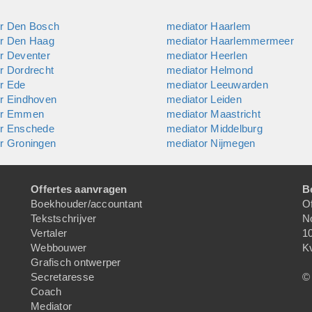
or Den Bosch
mediator Haarlem
or Den Haag
mediator Haarlemmermeer
r Deventer
mediator Heerlen
r Dordrecht
mediator Helmond
r Ede
mediator Leeuwarden
r Eindhoven
mediator Leiden
or Emmen
mediator Maastricht
or Enschede
mediator Middelburg
r Groningen
mediator Nijmegen
Offertes aanvragen
B
Boekhouder/accountant
Of
Tekstschrijver
N
Vertaler
1
Webbouwer
K
Grafisch ontwerper
Secretaresse
© 
Coach
Mediator