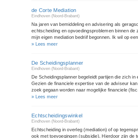
onderdeel van HD Consultancy BV, een advies/cons
de Corte Mediation
Resources waarin al meer dan 25 jaar ervaring is 
Eindhoven (Noord-Brabant)
arbeidssituaties.
Na jaren van bemiddeling en advisering als gerags
echtscheiding en opvoedingsproblemen binnen de z
mijn eigen mediation bedriif begonnen. Ik wil op een
mensen aan huis en kwaliteit staat bij mij voorop . I
» Lees meer
sluit aan bij mijn expertise op het gebeid van opvoe
MFN en werk ook met toevoegingen Ik werk nu voor
De Scheidingsplanner
collectief samen met Ton Schmitz www.mediatorscol
Eindhoven (Noord-Brabant)
De Scheidingsplanner begeleidt partijen die zich in
Gezien de financiele expertise van de adviseur kan
zoek gegaan worden naar mogelijke financiele (fisc
scheiding draaglijker wordt. De Scheidingsplanner 
» Lees meer
van inventarisatie van wensen en doelen tot en met 
de registers van de Burgerlijke Stand.
Echtscheidingswinkel
Eindhoven (Noord-Brabant)
Echtscheiding in overleg (mediation) of op tegensp
ook met toevoegingen (subsidie). Hierdoor zijn de 