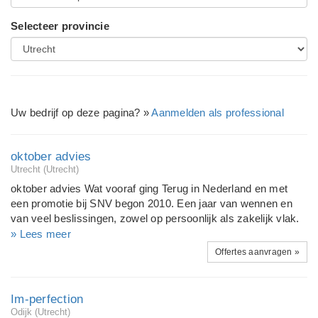
Selecteer provincie
Uw bedrijf op deze pagina? »
Aanmelden als professional
oktober advies
Utrecht (Utrecht)
oktober advies Wat vooraf ging Terug in Nederland en met
een promotie bij SNV begon 2010. Een jaar van wennen en
van veel beslissingen, zowel op persoonlijk als zakelijk vlak.
Het was duidelijk tijd voor iets anders, alleen wat wist ik nog
» Lees meer
niet. De behoefte aan een omgeving die past als een jas en
Offertes aanvragen »
werk dat je zelf kunt sturen vormden mijn gedachten en in
april 2011 heb ik oktober advies opgezet. Oktober advies Een
van mijn vroege en prettige herinneringen is de maand
Im-perfection
oktober. Je zat er net weer lekker in na de zomervakantie, er
Odijk (Utrecht)