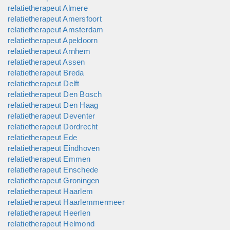
van haar klanten naar voren komen. Bij teamontwikkeling
relatietherapeut Almere
werkt ze vaak samen met collega teamcoaches uit haar
relatietherapeut Amersfoort
netwerk. Zij richten zich op het beter laten functioneren van
relatietherapeut Amsterdam
het team of afdeling in de...
relatietherapeut Apeldoorn
relatietherapeut Arnhem
relatietherapeut Assen
relatietherapeut Breda
relatietherapeut Delft
relatietherapeut Den Bosch
relatietherapeut Den Haag
relatietherapeut Deventer
relatietherapeut Dordrecht
relatietherapeut Ede
relatietherapeut Eindhoven
relatietherapeut Emmen
relatietherapeut Enschede
relatietherapeut Groningen
relatietherapeut Haarlem
relatietherapeut Haarlemmermeer
relatietherapeut Heerlen
relatietherapeut Helmond