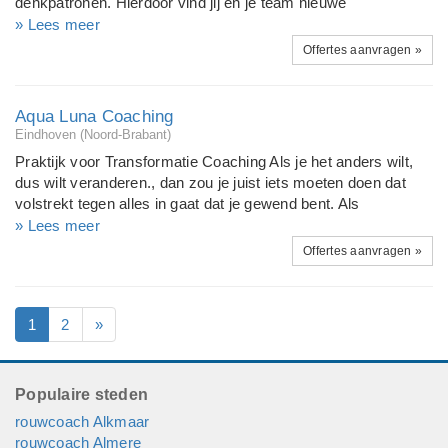
denkpatronen. Hierdoor vind jij en je team nieuwe
mogelijkheden om je werk anders te organiseren, efficiënter
» Lees meer
te werken en met meer plezier te werken. Vind jou
Offertes aanvragen »
bestemming tijdens een individueel traject of een teamtraining
of ga Er op uit! tijdens een interactieve teamsessie.
Aqua Luna Coaching
Eindhoven (Noord-Brabant)
Praktijk voor Transformatie Coaching Als je het anders wilt,
dus wilt veranderen., dan zou je juist iets moeten doen dat
volstrekt tegen alles in gaat dat je gewend bent. Als
bezielende coach van veranderingsprocessen, werk ik vanuit
» Lees meer
de overtuiging dat ieder mens in staat is zijn of haar omgeving
Offertes aanvragen »
te beïnvloeden door zich bewust te zijn wat hij of zij uitstraalt.
1
2
»
Populaire steden
rouwcoach Alkmaar
rouwcoach Almere