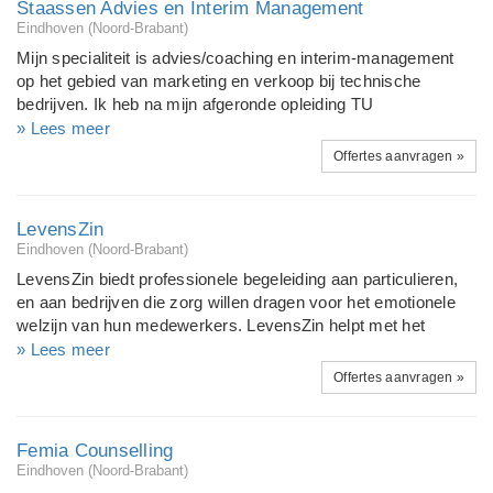
Staassen Advies en Interim Management
stagnatie veranderen in beweging en nieuwe energie.
Eindhoven (Noord-Brabant)
Mijn specialiteit is advies/coaching en interim-management
op het gebied van marketing en verkoop bij technische
bedrijven. Ik heb na mijn afgeronde opleiding TU
Werktuigbouwkunde 20 jaar werkervaring in technische
» Lees meer
productiebedrijven, waarvan het grootste deel in commerciële
Offertes aanvragen »
functies. Deze gebruik ik nu om bedrijven c.q. ondernemers
te helpen met het gestructureerd opzetten en verbeteren van
hun commerciële activiteiten met als doel marktuitbreiding,
LevensZin
omzetverhoging en redementsverbetering.
Eindhoven (Noord-Brabant)
LevensZin biedt professionele begeleiding aan particulieren,
en aan bedrijven die zorg willen dragen voor het emotionele
welzijn van hun medewerkers. LevensZin helpt met het
vinden van een gezond en prettig emotioneel evenwicht. De
» Lees meer
werkvormen die hiervoor ingezet worden zijn o.a. counselling,
Offertes aanvragen »
coaching en EFT (Emotional Freedom Techniques). Een
bijzondere tak van dienstverlening vormt de
loopbaanbegeleiding. Dit in de vorm van bezinningstrajecten.
Femia Counselling
Eindhoven (Noord-Brabant)