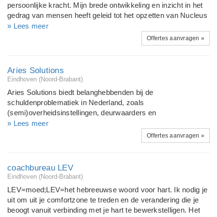
persoonlijke kracht. Mijn brede ontwikkeling en inzicht in het
en een beter resultaat.
gedrag van mensen heeft geleid tot het opzetten van Nucleus
training en coaching. Nucleus komt snel tot de essentie van
» Lees meer
de hulpvraag / situatie en weet zich te verbinden op
Offertes aanvragen »
verschillende niveau's met mensen. Veelal draait het om
bewustwording, veranderingsprocessen en communictie en
daar de verantwoordelijkheid voor nemen. Dit boeiende
Aries Solutions
proces van emotie, inzicht, acceptatie en communicatieve
Eindhoven (Noord-Brabant)
vaardigheden begeleid ik vanuit een basistraining die op maat
Aries Solutions biedt belanghebbenden bij de
gemaakt wordt voor organisaties. En door persoonlijke
schuldenproblematiek in Nederland, zoals
coaching.
(semi)overheidsinstellingen, deurwaarders en
incassobureaus, private ondernemingen,
» Lees meer
belangenorganisaties, opleidingsinstituten en particulieren,
Offertes aanvragen »
haar diensten aan op het gebied van integrale
schuldhulpverlening, via training en opleiding, advies en
beleidsvorming, en voorlichting en preventieve maatregelen.
coachbureau LEV
In de complexe problematiek van verschuldiging is de ambitie
Eindhoven (Noord-Brabant)
van Aries Solutions verankering van de volgende
LEV=moed;LEV=het hebreeuwse woord voor hart. Ik nodig je
kernbegrippen: maatschappelijke betrokkenheid,
uit om uit je comfortzone te treden en de verandering die je
professionaliteit, innovatie en vakinhoudelijke kennis en
beoogt vanuit verbinding met je hart te bewerkstelligen. Het
expertise.