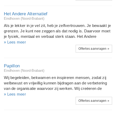
biedt de structuur en begeleiding om te ontdekken wat je wilt,
belemmeringen op te ruimen, de goede keuzes te maken, en
met je wens(en) aan de slag te gaan. Voor startende
Het Andere Alternatief
ondernemers op het spirituele vlak heeft Life Alignment de
Eindhoven (Noord-Brabant)
'Start je eigen praktijk' - workshop.
Als je lekker in je vel zit, heb je zelfvertrouwen. Je bewaakt je
grenzen. Je kunt nee zeggen als dat nodig is. Daarvoor moet
je fysiek, mentaal en verbaal sterk staan. Het Andere
Alternatief helpt je daarbij. Uitgangspunt is, dat jij weer lekker
» Lees meer
in je vel komt of lekker in je vel blijft zitten. Voor de een
Offertes aanvragen »
betekent dat werken aan weerbaarheid, voor de ander
conditie- of krachttraining. In een kennismakingsgesprek
bepalen we in overleg de keuze. Het Andere Alternatief traint
Papillon
kinderen, jongeren en volwassenen.
Eindhoven (Noord-Brabant)
Wij begeleiden, bekwamen en inspireren mensen, zodat zij
welbewust en vrijwillig kunnen bijdragen aan de verbetering
van de organisatie waarvoor zij werken. Wij creëeren de
ruimte waarin mensen zich vrij voelen om hun veilige, maar
» Lees meer
belemmerende patronen te doorbreken en nieuwe
Offertes aanvragen »
mogelijkheden te ontdekken. In die ruimte kan weerstand op
verandering weer vrijkomen, kunnen nieuwe, creatieve
oplossingen gevonden worden voor oude problemen en kan