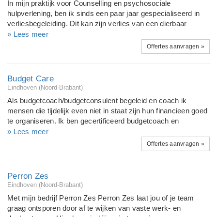
In mijn praktijk voor Counselling en psychosociale
hulpverlening, ben ik sinds een paar jaar gespecialiseerd in
verliesbegeleiding. Dit kan zijn verlies van een dierbaar
persoon, maar ook verlies van werk, idealen, relatie,
» Lees meer
gezondheid. Aanvullend heb ik veel expertise en ervaring met
Offertes aanvragen »
problemen die te maken hebben met zelfvertrouwen,
eigenwaarde en zelfbeeld. In mijn loondienstbaan heb ik
jarenlang pedagogisch medewerkers in de kinderopvang
Budget Care
gecoacht.
Eindhoven (Noord-Brabant)
Als budgetcoach/budgetconsulent begeleid en coach ik
mensen die tijdelijk even niet in staat zijn hun financieen goed
te organiseren. Ik ben gecertificeerd budgetcoach en
gecertificeerd basis-schuldhulpverlener. Ik ben gestart met
» Lees meer
coachen als werkgever voor mijn personeel in 2001. In 2009
Offertes aanvragen »
ben ik gestart als freelance budgetcoach en heb ik mijn
certificering behaald. Mijn specialisatie is ZZP-ers begeleiden
en particulieren.
Perron Zes
Eindhoven (Noord-Brabant)
Met mijn bedrijf Perron Zes Perron Zes laat jou of je team
graag ontsporen door af te wijken van vaste werk- en