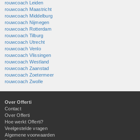
rouwcoach Leiden
rouwcoach Maastricht
rouwcoach Middelburg
rouwcoach Nijmegen
rouwcoach Rotterdam
rouwcoach Tilburg
rouwcoach Utrecht
rouwcoach Venlo
rouwcoach Vlissingen
rouwcoach Westland
rouwcoach Zaanstad
rouwcoach Zoetermeer
rouwcoach Zwolle
Over Offerti
Contact
Over Offerti
Hoe werkt Offerti?
Veelgestelde vragen
Algemene voorwaarden