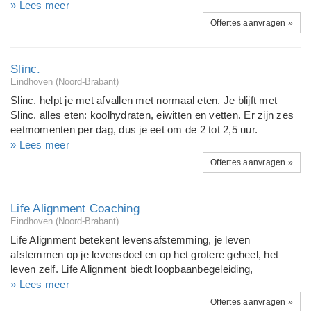
ontvouwen van talent bij een gewenste verandering, een
» Lees meer
droom, een ambitie, inzicht in de eigen levensvisie. Bij
Offertes aanvragen »
verandering die noodzakelijk is, een verlies, het bijstellen van
de toekomst, blijf ik nabij. Het vraagt een durven ondergaan.
Door verdriet en andere gevoelens ruimte te geven komt er
Slinc.
daarna ook weer plaats voor hernieuwde vrijheid omdat je
Eindhoven (Noord-Brabant)
weer verbonden bent met wie je bent en weet wat je aankunt.
Slinc. helpt je met afvallen met normaal eten. Je blijft met
Slinc. alles eten: koolhydraten, eiwitten en vetten. Er zijn zes
eetmomenten per dag, dus je eet om de 2 tot 2,5 uur.
Regelmatig en voedzaam eten verhoogt je stofwisseling en
» Lees meer
daarmee ook je (vet) verbranding. Je valt af, maar je blijft wel
Offertes aanvragen »
normaal eten. Dat zie je op de weegschaal, maar dat merk je
ook in je kleding. En zichtbaar resultaat werkt motiverend. Wil
jij graag beginnen met afvallen met Slinc. en heb je vragen?
Life Alignment Coaching
Vraag gerust een gratis adviesgesprek aan, ik sta je
Eindhoven (Noord-Brabant)
persoonlijk te woord.
Life Alignment betekent levensafstemming, je leven
afstemmen op je levensdoel en op het grotere geheel, het
leven zelf. Life Alignment biedt loopbaanbegeleiding,
reintegratie, job-coaching en life-coaching in de omgeving
» Lees meer
Eindhoven en Breda. Een coachingstraject van Life Alignment
Offertes aanvragen »