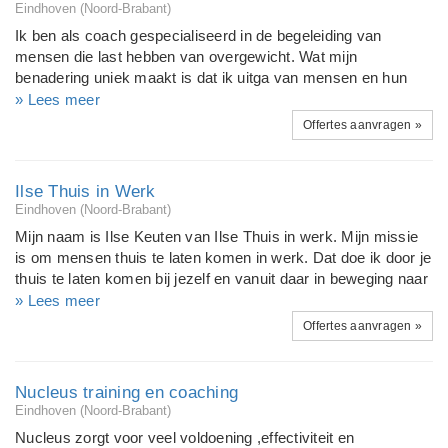
aanleren om je in de toekomst te blijven ontwikkelen. Ruim 10
Eindhoven (Noord-Brabant)
jaar heb ik ervaring in begeleiding, ondersteuning van mensen
Ik ben als coach gespecialiseerd in de begeleiding van
naar nieuw werk. op het Bij verschillende organisaties heb ik
mensen die last hebben van overgewicht. Wat mijn
ervaring opgedaan met diverse methodieken van arbeidsre-
benadering uniek maakt is dat ik uitga van mensen en hun
integratie en doelgroepen. Naast de trajectbegeleiding heb ik
motieven. Wat jouw redenen zijn om af te vallen, wat je al
» Lees meer
ook trainingen gegeven.
gedaan hebt, hoe je effectief overgewicht kunt bestrijden en
Offertes aanvragen »
vooral hoe je dat gaat volhouden. Ik werk als coach. Samen
zoeken we waar jouw kracht en jouw drive ligt; jouw
Drijfveren voor Daden. Het wordt jouw succes. Je weegt
Ilse Thuis in Werk
minder, eet gezonder, maar bovenal heb je straks veel meer
Eindhoven (Noord-Brabant)
zelfvertrouwen en zul je sterker in het leven staan. Zowel
Mijn naam is Ilse Keuten van Ilse Thuis in werk. Mijn missie
particuliere als zakelijke klanten kunnen bij mij terecht. Als
is om mensen thuis te laten komen in werk. Dat doe ik door je
lifecoach ondersteun ik medewerkers bij het behalen en
thuis te laten komen bij jezelf en vanuit daar in beweging naar
behouden van vitaliteit.
werk te komen met als doel duurzame en gefundeerde
» Lees meer
loopbaankeuzes die je met vertrouwen maakt. Voor mij is in
Offertes aanvragen »
beweging komen iets vanzelfsprekend en ik leer je graag, hoe
ik dat doe zodat er uiteindelijk een perfect match ontstaat. Ik
heb een passie voor leren en ontwikkelen, zodat ik me ieder
Nucleus training en coaching
jaar zelf laat coachen, trainen en onderwijzen om voor jou het
Eindhoven (Noord-Brabant)
beste resultaat te kunnen behalen. Met als doel een nieuwe
Nucleus zorgt voor veel voldoening ,effectiviteit en
passende duurzame keuze in je loopbaan met meer energie