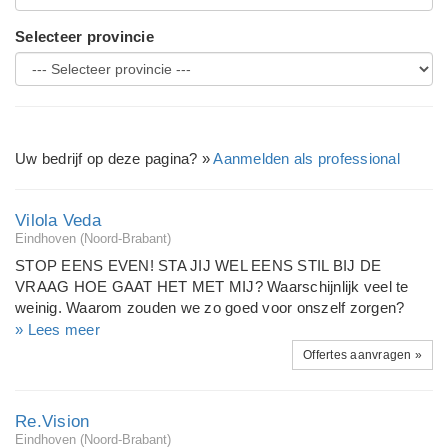
Selecteer provincie
Uw bedrijf op deze pagina? »
Aanmelden als professional
Vilola Veda
Eindhoven (Noord-Brabant)
STOP EENS EVEN! STA JIJ WEL EENS STIL BIJ DE
VRAAG HOE GAAT HET MET MIJ? Waarschijnlijk veel te
weinig. Waarom zouden we zo goed voor onszelf zorgen?
Doen we dat liever en makkelijker voor een ander? Een
» Lees meer
hulpverlener inschakelen? Ben je dan zwak? Of is dat een
Offertes aanvragen »
oude overtuiging die niet van deze tijd is? Iedereen heeft wel
eens reflectie en een spiegel nodig voor even net een ander of
nieuw inzicht. WAT IS NOU EEN LIFE-COACH t.o.v. een
Re.Vision
andere hulpverlener? Een Life-Coach is breder in aanpak, je
Eindhoven (Noord-Brabant)