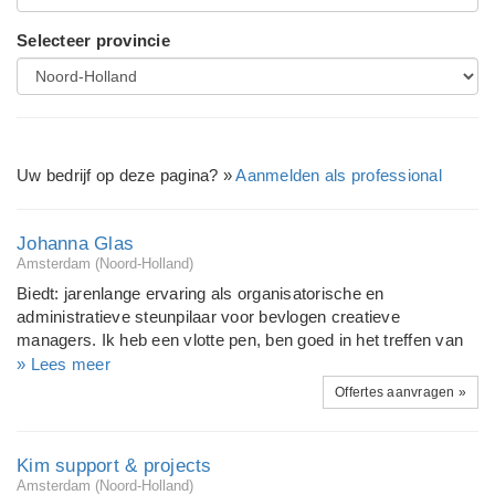
Selecteer provincie
Uw bedrijf op deze pagina? »
Aanmelden als professional
Johanna Glas
Amsterdam (Noord-Holland)
Biedt: jarenlange ervaring als organisatorische en
administratieve steunpilaar voor bevlogen creatieve
managers. Ik heb een vlotte pen, ben goed in het treffen van
de juiste toon, werk vanzelfsprekend binnen deadlines en
» Lees meer
budgetten en heb een uitstekend netwerk. In te huren voor:
Offertes aanvragen »
kortlopende projectondersteuning (secretarieel,
organisatorisch), opzetten en stroomlijnen van de
administratieve organisatie van bedrijven, organiseren van
Kim support & projects
conferenties, seminars, trainingen, festivals, exposities,
Amsterdam (Noord-Holland)