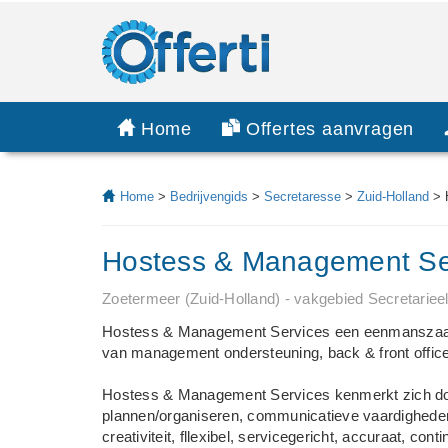
Home
Offertes aanvragen
Home
>
Bedrijvengids
>
Secretaresse
>
Zuid-Holland
> 
Hostess & Management Se
Zoetermeer (Zuid-Holland) - vakgebied Secretariee
Hostess & Management Services een eenmanszaak die
van management ondersteuning, back & front office
Hostess & Management Services kenmerkt zich door
plannen/organiseren, communicatieve vaardigheden
creativiteit, fllexibel, servicegericht, accuraat, contin