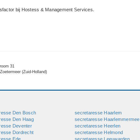
esfactor bij Hostess & Management Services.
room 31
Zoetermeer (Zuid-Holland)
aresse Den Bosch
secretaresse Haarlem
aresse Den Haag
secretaresse Haarlemmermee
resse Deventer
secretaresse Heerlen
resse Dordrecht
secretaresse Helmond
resse Ede
secretaresse Leeuwarden