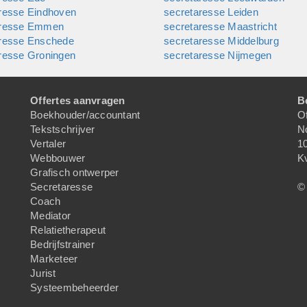
resse Eindhoven
secretaresse Leiden
aresse Emmen
secretaresse Maastricht
aresse Enschede
secretaresse Middelburg
resse Groningen
secretaresse Nijmegen
Offertes aanvragen
B
Boekhouder/accountant
Of
Tekstschrijver
N
Vertaler
1
Webbouwer
K
Grafisch ontwerper
Secretaresse
© 
Coach
Mediator
Relatietherapeut
Bedrijfstrainer
Marketeer
Jurist
Systeembeheerder