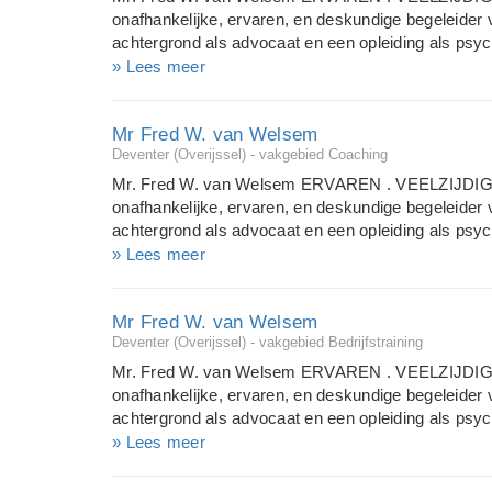
zoek module, gebruikers module en nog veel mee
onafhankelijke, ervaren, en deskundige begeleider v
uw website zoals u het voor ogen heeft. Bestaat 
achtergrond als advocaat en een opleiding als psy
deze voor u, Qr...
door aandacht, zorgvuldigheid en integriteit en hij 
» Lees meer
wordt ingeschakeld als mediator, echtscheidingsbem
vergadervoorzitter, bestuurder en trainer. Door zij
Mr Fred W. van Welsem
sfeer van ruimte, veiligheid en vertrouwen die het 
Deventer (Overijssel) - vakgebied Coaching
emotionele) loopgraven te verlaten en zonder de rea
verliezen de toekomst te verkennen en bepalen. Op 
Mr. Fred W. van Welsem ERVAREN . VEELZIJDIG .
van schijnbaar uitzichtloze situaties naar een toe
onafhankelijke, ervaren, en deskundige begeleider v
informatie: www.welstone.nl www.echtscheidingdeven
achtergrond als advocaat en een opleiding als psy
door aandacht, zorgvuldigheid en integriteit en hij 
» Lees meer
wordt ingeschakeld als mediator, echtscheidingsbem
vergadervoorzitter, bestuurder en trainer. Door zij
Mr Fred W. van Welsem
sfeer van ruimte, veiligheid en vertrouwen die het 
Deventer (Overijssel) - vakgebied Bedrijfstraining
emotionele) loopgraven te verlaten en zonder de rea
verliezen de toekomst te verkennen en bepalen. Op 
Mr. Fred W. van Welsem ERVAREN . VEELZIJDIG .
van schijnbaar uitzichtloze situaties naar een toe
onafhankelijke, ervaren, en deskundige begeleider v
informatie: www.welstone.nl www.echtscheidingdeven
achtergrond als advocaat en een opleiding als psy
door aandacht, zorgvuldigheid en integriteit en hij 
» Lees meer
wordt ingeschakeld als mediator, echtscheidingsbem
vergadervoorzitter, bestuurder en trainer. Door zij