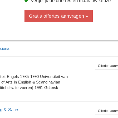
Vergelijk de offertes en maak uw keuze
Gratis offertes aanvragen »
sional
Offertes aan
teit Engels 1985-1990 Universiteit van
 of Arts in English & Scandinavian
itel drs. te voeren) 1991 Gdansk
ment cursus van 3 maanden
ice Waterhouse 1993-1994 Gdansk
hclyde University (1 semester); examen
ng & Sales
T 2 niveau II behaald 2003
Offertes aan
e vakken) Professionele loopbaan Sept