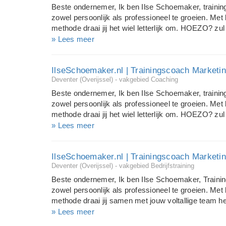
2008 heden PROGRESZ HBO Docent Engels Sept
Beste ondernemer, Ik ben Ilse Schoemaker, trainin
Sep 2005 Mrt 2006 DUTCH DELTA UNIVERSITY De
zowel persoonlijk als professioneel te groeien. Met
Okt 2002 Jul 2005 HBO NEDERLAND Arnhem en Zw
methode draai jij het wiel letterlijk om. HOEZO? zul
2002 heden APELDOORNS TALENCENT...
vertellen. ;-) Ik werk al meer dan 20 jaar in de mark
» Lees meer
ondernemers marketing- en communicatieplannen ge
enthousiast. Toch werden er maar delen uit het plan
IlseSchoemaker.nl | Trainingscoach Marketi
resultaat werd gehaald. Zo, ontzettend jammer. Waa
Deventer (Overijssel) - vakgebied Coaching
simpel. Als jij jouw plan zelf schrijft, wordt het plan
ook alle stappen die nodig zijn om jouw resulta
Beste ondernemer, Ik ben Ilse Schoemaker, trainin
TRAINING MET INDIVIDUELE COACHING En dat is d
zowel persoonlijk als professioneel te groeien. Met
ontwikkeld. Jij doorloopt op jouw eigen tempo iedere
methode draai jij het wiel letterlijk om. HOEZO? zul
vertellen. ;-) Ik werk al meer dan 20 jaar in de mark
» Lees meer
ondernemers marketing- en communicatieplannen ge
enthousiast. Toch werden er maar delen uit het plan
IlseSchoemaker.nl | Trainingscoach Marketi
resultaat werd gehaald. Zo, ontzettend jammer. Waa
Deventer (Overijssel) - vakgebied Bedrijfstraining
simpel. Als jij jouw plan zelf schrijft, wordt het plan
ook alle stappen die nodig zijn om jouw resulta
Beste ondernemer, Ik ben Ilse Schoemaker, Trainin
TRAINING MET INDIVIDUELE COACHING En dat is d
zowel persoonlijk als professioneel te groeien. Met
ontwikkeld. Jij doorloopt op jouw eigen tempo iedere
methode draai jij samen met jouw voltallige team he
misschien denken? Dat zal ik je vertellen. ;-) Ik we
» Lees meer
sales. Ik heb voor vele ondernemers marketing- 