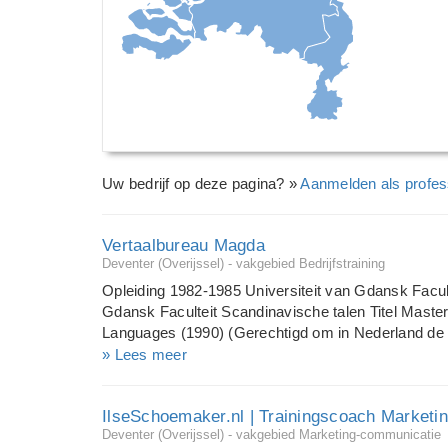
Uw bedrijf op deze pagina? »
Aanmelden als profes
Vertaalbureau Magda
Deventer (Overijssel) - vakgebied Bedrijfstraining
Opleiding 1982-1985 Universiteit van Gdansk Facul
Gdansk Faculteit Scandinavische talen Titel Master
Languages (1990) (Gerechtigd om in Nederland de t
Managers Training Foundation-diploma in manage
» Lees meer
georganiseerd door Strathclyde University en Pr
Managers Training Foundation MBA opleiding Strat
IlseSchoemaker.nl | Trainingscoach Marketi
Marketing and Management behaald 2002 Examen N
Deventer (Overijssel) - vakgebied Marketing-communicatie
Communicatiewetenschappen VU Amsterdam (enkel