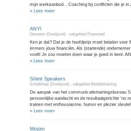
organisatieadviesbureau en een gezondheidsadvies
mijn werkaanbod. . Coaching bij conflicten die je in z
en hebt een stukje hulp nodig om het touw te ontwa
» Lees meer
kunnen. Coaching in conflicten die je met anderen 
en mogelijkheden tot oplossingen. Training in confli
ANYI
het ontstaan van conflicten, mogelijke oplossinge
Deventer (Overijssel) - vakgebied Financieel
basis voor inzicht en meer handvatten om mogelijke
lossen. Mediation is het gezamenlijk oplossen van 
Ken je dat? Dat je de hoofdprijs moet betalen voor fi
conflictbemiddelaar. Als mediator begeleid ik het 
immers jóuw financiën. Als (startende) ondernemer
oplossi...
voelt! Je zou moeten doen waar je goed in bent. AN
3,99 euro) , financiële scans (vanaf 275 euro) en 
» Lees meer
financiële administratie (vanaf 16,66). We bedien
en ZZP-boxen geven je financieel inzicht. Niet omda
Silent Speakers
omdat financiën beginnen met jouw money-mindset. Ji
Schalkhaar (Overijssel) - vakgebied Bedrijfstraining
financiën. Wij bieden alleen ondersteuning en tips 
betaalbare prijs meerwaarde te bieden aan jouw on
De aanpak van het communicatietrainingsbureau Si
ondernemerschap. Voor onze scans gebruiken wij br
persoonlijke aandacht en de resultaatgerichte 'no
trainen met enthousiasme, humor en plezier sleutelw
omgaan met de media (mediatraining), presenteren,
» Lees meer
gesprekstechnieken, verkopen en onderhandelen. D
communicatiecoaching. Onze deelnemers krijgen di
Mojom
en valkuilen om vervolgens alle ruimte te krijgen o