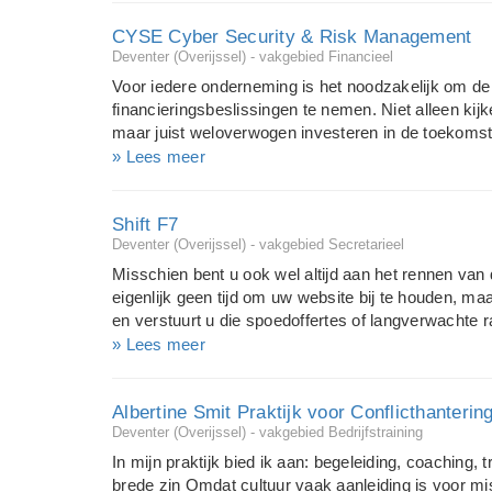
reactie was altijd enthousiast. Toch werden er maar
CYSE Cyber Security & Risk Management
altijd het beoogde resultaat werd gehaald. Zo, ontz
Deventer (Overijssel) - vakgebied Financieel
het antwoord heel simpel. Als jij jouw plan zelf schri
plan leven en zet jij ook alle stappen die nodig zijn
Voor iedere onderneming is het noodzakelijk om de 
resultaat krijg je als je daar direct jouw voltallige 
financieringsbeslissingen te nemen. Niet alleen ki
samen. TRAINING MET TOOLS, C...
maar juist weloverwogen investeren in de toekomst
beslissingen te baseren op de juiste informatie. De
» Lees meer
continuïteit van uw organisatie dat de wetgever u a
zorg te dragen voor een gedegen informatie voorz
Shift F7
"administratieplicht"). U bent door deze verplichting
Deventer (Overijssel) - vakgebied Secretarieel
schade die ontstaat door onvoldoende aandacht voor
beveiliging daarvan binnen uw organisatie. CYSE is 
Misschien bent u ook wel altijd aan het rennen van 
van Cyber Security & Risk Management. Onderdeel 
eigenlijk geen tijd om uw website bij te houden, ma
dienstverlening is het verzorgen van passende oplo
en verstuurt u die spoedoffertes of langverwachte 
een foutje. Iedere ondernemer herkent de administ
» Lees meer
bij een eigen bedrijf. En omdat u al die bijzaken nu 
wegglippen. Shift F7 richt zich op deze drukbezett
Albertine Smit Praktijk voor Conflicthanterin
pakken en te regelen, zodat u meer tijd hebt voor he
Deventer (Overijssel) - vakgebied Bedrijfstraining
worden via e-mail en internet. Wie is Shift F7? Ik
opgegroeid in een ondernemersgezin en de kracht ac
In mijn praktijk bied ik aan: begeleiding, coaching, tr
als (project)secretaresse heb ik onder andere op
brede zin Omdat cultuur vaak aanleiding is voor misv