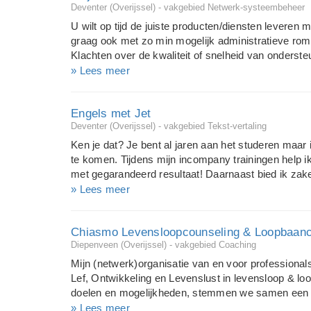
Deventer (Overijssel) - vakgebied Netwerk-systeembeheer
Speakers ontwikkelt trainingen op maat voor de dee
staat dan ook centraal. Direct effect: trainen met
U wilt op tijd de juiste producten/diensten leveren 
ervaren bij ons direct wat het effect is van de ma
graag ook met zo min mogelijk administratieve rompsl
mensen. Voor een optimaal leereffect houden wij de
Klachten over de kwaliteit of snelheid van onders
veel tijd kosten zoals het overtypen van papieren u
» Lees meer
Taken die op verschillende plaatsen in de organisatie
belegd zijn bij centrale afdelingen zoals HRM of (pr
Engels met Jet
software die gebruikt wordt omdat deze niet meer vo
Deventer (Overijssel) - vakgebied Tekst-vertaling
meer aansluit bij de wensen van de organisatie? Of
onvoldoende of juist veel te veel informatie over he
Ken je dat? Je bent al jaren aan het studeren maar i
organisatie? Mojom geeft advies over het beter in
te komen. Tijdens mijn incompany trainingen help i
informatievoorziening. Zij helpt u om uw organi...
met gegarandeerd resultaat! Daarnaast bied ik zake
Cambridge aan die ideaal zijn om in korte tijd, intens
» Lees meer
begeleiding en ondersteuning om vloeiend Engels te 
natuurlijker overkomen, je wilt elke conversatie 
Chiasmo Levensloopcounseling & Loopbaan
die eerste e-mail kunnen schrijven zonder fouten.
Diepenveen (Overijssel) - vakgebied Coaching
reizen, zodat je meer mogelijkheden hebt om jezelf 
goede adres. Je hebt nu alle stukjes van de puzzel,
Mijn (netwerk)organisatie van en voor professionals
leggen. Mijn werk is jou te leren hoe dat te doen! Be
Lef, Ontwikkeling en Levenslust in levensloop & lo
met live chat begeleiding Via En...
doelen en mogelijkheden, stemmen we samen een p
gaan om kortdurende oplossingsgerichte persoonlij
» Lees meer