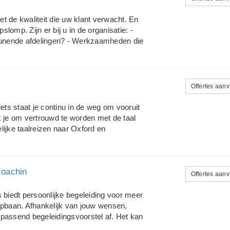
lnemers. De casuïstiek uit de praktijk
 camera & trainingsacteur Deelnemers
met de kwaliteit die uw klant verwacht. En
nier waarop zij communiceren op andere
omp. Zijn er bij u in de organisatie: -
 deeln...
teunende afdelingen? - Werkzaamheden die
renregistraties of opdrachtbonnen? -
 worden uitgevoerd terwijl zij eigenlijk
oject)administratie? - Klachten over de
ldoet aan de eisen van deze tijd of niet
Offertes aan
 heeft u als manager de verkeerde,
t functioneren van uw afdeling of
ets staat je continu in de weg om vooruit
richten van uw processen en
k je om vertrouwd te worden met de taal
lijke taalreizen naar Oxford en
ief de taal te leren! Wat je nodig hebt is
bereiken. Je wilt duidelijker en
kunnen volgen en aan deel kunnen nemen en
coachin
 Meer mensen ontmoeten, rond de wereld
Offertes aan
te ontwikkelen? Dan ben je bij mij aan het
 je moet ze alleen nog op de juiste plek
 biedt persoonlijke begeleiding voor meer
drijfstrainingen Engels Online trainingen
opbaan. Afhankelijk van jouw wensen,
assend begeleidingsvoorstel af. Het kan
ke maatwerksessies bijv. bij