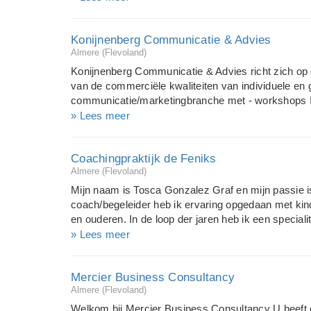
secretaresse, telefoniste etc.. Tevens coachen wij
doen wij in samenwerking met verschillende ROC'
Konijnenberg Communicatie & Advies
Secretariaatdiensten brengt 30 jaar ervaring mee. 
Almere (Flevoland)
online (via een beveiligd systeem) werken in het s
Konijnenberg Communicatie & Advies richt zich op g
van de commerciële kwaliteiten van individuele en 
communicatie/marketingbranche met - workshops In
coaching - marketingcursussen Konijnenberg Commu
» Lees meer
realiseren van interne draagvlak voor externe (ma
specialisten op diverse terreinen van marketing, c
Coachingpraktijk de Feniks
verkoop. Voor het bereiken van een optimaal rende
Almere (Flevoland)
gespecialiseerde, freelance trainers/coaches
Mijn naam is Tosca Gonzalez Graf en mijn passie 
coach/begeleider heb ik ervaring opgedaan met ki
en ouderen. In de loop der jaren heb ik een speciali
begeleiden. Mijn doelgroep bestaat uit mensen zoal
» Lees meer
maatschappij als "anders" worden bestempeld omda
ontwikkelingsstoornis hebben zoals autisme, auti
Mercier Business Consultancy
Naast deze gebieden ben ik tevens spiritueel coac
Almere (Flevoland)
ICF.
Welkom bij Mercier Business Consultancy U heeft e