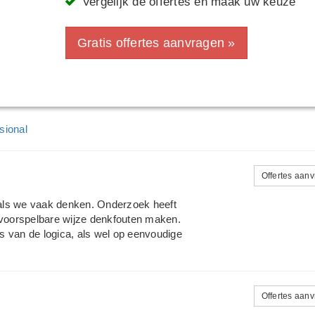
Vergelijk de offertes en maak uw keuze
Gratis offertes aanvragen »
sional
Offertes aan
l als we vaak denken. Onderzoek heeft
voorspelbare wijze denkfouten maken.
s van de logica, als wel op eenvoudige
ies. WISH richt zich op het ontwikkelen en
enkpatronen doorbreken. Rek & strek je
en met succes aangeboden aan alle
 achtergronden. WISH zorgt dat mensen
Offertes aan
t krijgen dat er altijd keuzes zijn, maar