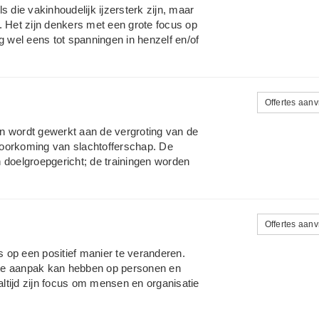
ze is. Na het volgen van een training of
 die vakinhoudelijk ijzersterk zijn, maar
ording te nemen voor de gemaakte keuzes.
. Het zijn denkers met een grote focus op
g wel eens tot spanningen in henzelf en/of
spannen en in harmonie met hun
k. IK-werk is Petra van Reek. Als sociaal-
gen jaar ervaring met het coachen en
ten van gespreksvaardigheden, sociale
Offertes aan
oor een grotere klanttevredenheid en om
ching bij stress en uitputtingsklachten
n wordt gewerkt aan de vergroting van de
teit, omgaan met lastige klanten/agressie,
voorkoming van slachtofferschap. De
jn doelgroepgericht; de trainingen worden
 als wat betreft de gekozen werkvormen
o-fysiek. Door technieken uit de
ng en lichaamswerk wordt op een fysieke
 wordt gewerkt aan de vergroting van
Offertes aan
ere gedragsalternatieven om te voorkomen
edrag behandeld. De huidige wijze van
 op een positief manier te veranderen.
ekontwikkeling. De trainingen bestaan,
hte aanpak kan hebben op personen en
 le...
 altijd zijn focus om mensen en organisatie
htergrond in IT heeft Raymond gewerkt
rote internationale bedrijven en grote