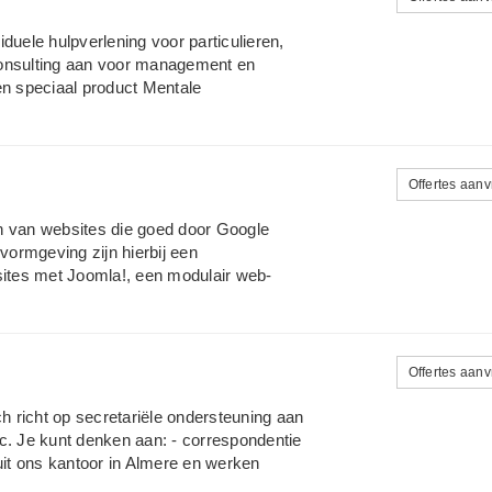
wikkeld over meer dan 20 jaar, is zij in
aties en de verkoop naar een hoger niveau
duele hulpverlening voor particulieren,
rking, klantcontact en sales, wat
consulting aan voor management en
s.
n speciaal product Mentale
 is een team dat effectiever
t aan verbetering van het onderlinge
trokkenheid op elkaar, het nemen van de
 De Almeerse Psychologenpraktijk is
Offertes aan
d in de Psychologie van Arbeid,
een tweejarige internationaal
n van websites die goed door Google
Consulting aan de Bestuursacademie van
ormgeving zijn hierbij een
ites met Joomla!, een modulair web-
n worden toegevoegd. Hierdoor kan Joomla!
ende soorten websites, zoals: zakelijke
ijdschriften en nieuws portalen, online
ties, MKB business websites, non-profit
Offertes aan
 en kerkelijke sites, persoonlijke of
ch richt op secretariële ondersteuning aan
etc. Je kunt denken aan: - correspondentie
it ons kantoor in Almere en werken
ing aan stagiaires aan, zoals startende