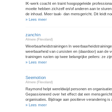
dat consequenties ons doen geloven dat er geen keu
IK-werk coacht en traint hoogopgeleide professionals
workshop zal men beter in staat zijn om verantwo
moeite hebben zichzelf en/of anderen aan te sturen
Verschillende denktechnieken behee...
de inhoud. Meer taak- dan mensgericht. Dit leidt no
met de omgeving. Ze hebben de wens om meer ont
» Lees meer
omgeving te werken. Dit kunnen ze leren bij IK-wer
en organisatiepsycholoog heb ik inmiddels ruim ne
zanchin
trainen van professionals. Doel is vaak het vergro
Almere (Flevoland)
vaardigheden en vaardigheden in zelfmanagement v
uitval op het werk te voorkomen. Specialiteiten: Coa
Weerbaarheidstrainingen In weerbaarheidstraininge
(burnout) Training: gespreksvaardigheden, assertivi
weerbaarheid van cursisten en (daardoor) aan de 
stresshantering, timemanagement en voor mana...
trainingen rusten op twee belangrijke peilers: ze zi
zowel wat betreft de themas die behandeld worden
» Lees meer
aangepast aan de doelgroep; de werkwijze is psych
vechtsporten, assertiviteitstrainingen, hulpverleni
Seemotion
wijze aan mentale doelen gewerkt. In de trainingen
Almere (Flevoland)
eigen waarde en er worden in alle gevallen meerd
dat je slachtoffer wordt van grensoverschrijdend g
Raymond helpt wereldwijd personen en organisaties
werken is het resultaat van een jarenlange methodi
Gepassioneerd over het effect dat een mensgeric
afhankelijk van de doelgroep, uit gemiddeld 12 tot 20
organisaties. Bijdrage aan positieve verandering is
naar een hoger platform te brengen. Vanuit zijn ac
» Lees meer
voor grote overheidsinstanties, energie bedrijven, g