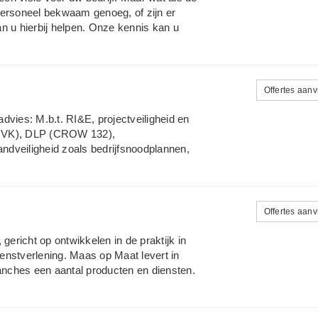
personeel bekwaam genoeg, of zijn er
u hierbij helpen. Onze kennis kan u
e kiezen. Dit kan op verschillende
ring Korte en lange termijn assistentie
erving & selectie Neem vandaag nog
Offertes aan
dvies: M.b.t. RI&E, projectveiligheid en
 (MVK), DLP (CROW 132),
andveiligheid zoals bedrijfsnoodplannen,
: M.b.t. BHV, EHBO, AED, LPEV, VCA,
AM, Cofely), industriele reiniging (AVR
M). Verzorg opleidingen bij bekende
Offertes aan
gericht op ontwikkelen in de praktijk in
enstverlening. Maas op Maat levert in
ranches een aantal producten en diensten.
aag van de arbeidsmarkt, implementeren
 en persoonlijke
gericht en levert maatwerk.