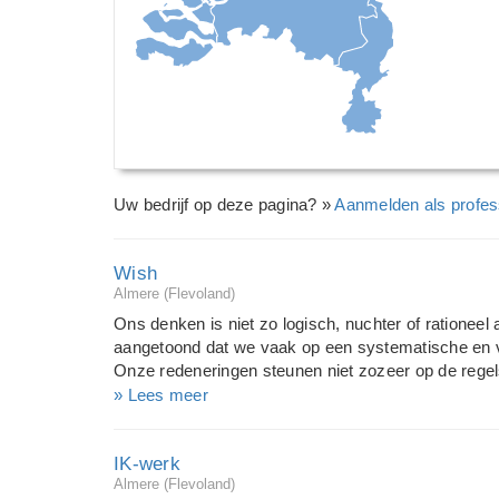
Uw bedrijf op deze pagina? »
Aanmelden als profes
Wish
Almere (Flevoland)
Ons denken is niet zo logisch, nuchter of rationee
aangetoond dat we vaak op een systematische en 
Onze redeneringen steunen niet zozeer op de regel
denkstrategieën die leiden tot vooroordelen en illus
» Lees meer
geven van trainingen in "denken". 'Vastgeroeste' d
manier van denken. De trainingen/workshops word
IK-werk
leeftijdsgroepen en aan mensen met verschillende
Almere (Flevoland)
zich bewust worden van hun kwaliteiten en het inzich