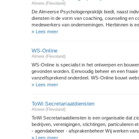
Almere (Flevoland)
haar diepgaande kennis van het brein en gedrag, ont
staat bedrijfsvoering, het management, de klantrel
De Almeerse Psychologenpraktijk biedt, naast indivi
te tillen. Met haar inzichten verbeteren we samenwe
diensten in de vorm van coaching, counseling en 
resulteert in meer omzet en gelukkige medewerker
medewerkers van ondernemingen. Hierbinnen is ee
Teamcoaching. Het resultaat van deze teamcoaching
» Lees meer
functioneert. In maximaal vijf sessies wordt gewerk
vertrouwen, het kunnen omgaan met conflicten, be
WS-Online
verantwoordelijkheid en de focus op het resultaat.
Almere (Flevoland)
opgericht door Monique Overdijk. Zij is afgestudeer
Gezondheid en Communicatie. Daarnaast volgde zij 
WS-Online is specialist in het ontwerpen en bouwe
georiënteerde opleiding Coaching, Counseling en 
gevonden worden. Eenvoudig beheer en een fraaie v
de Universiteit van Utrecht.
vanzelfsprekend onderdeel. WS-Online bouwt webs
platform waaraan uiteenlopende functionaliteit ka
» Lees meer
gebruikt worden voor het bouwen van veel verschill
websites en portals, intranets en extranets, online t
ToWi Secretariaatdiensten
winkels en reserveringssystemen, overheidsapplica
Almere (Flevoland)
en organisatie websites, community websites, school
familiewebsites, enz...
ToWi Secretariaatdiensten is een organisatie dat zi
bedrijven, verenigingen, stichtingen, particulieren 
- agendabeheer - afsprakenbeheer Wij werken vanu
landelijk. Daarnaast bieden wij (ook) stagebegeleid
» Lees meer