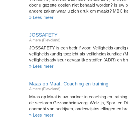
door u gezette doelen niet behaald worden? Is uw 
andere zaken waar u zich druk om maakt? MBC kan 
helpen om een andere, misschien wel betere koers t
» Lees meer
gebieden. Wij bieden: Software ontwikkeling Toperva
Diverse trainingen Onderhoud en ondersteuning W
JOSSAFETY
contact met ons op voor GRATIS consultatie!
Almere (Flevoland)
JOSSAFETY is een bedrijf voor: Veiligheidskundig a
veiligheidskundig toezicht als veiligheidskundige
veiligheidsadviseur gevaarlijke stoffen (ADR) en br
ontruimingsplannen en BHV plannen. Opleidingen
» Lees meer
preventiemedewerker. Ervaring in de petrochemie (N
van Gansewinkel), grondafhandeling luchtvaart (KL
Maas op Maat, Coaching en training
opleidingsinstituten en eigen klantenkring.
Almere (Flevoland)
Maas op Maat is uw partner in coaching en training, 
de sectoren Gezondheidszorg, Welzijn, Sport en Di
opdracht van bedrijven, onderwijsinstellingen en b
Kerntaak is: het afstemmen van scholing op de vr
» Lees meer
van organisatiedoelen, teamontwikkelingsprocessen
ontwikkelingsprocessen, Maas op Maat werkt vraag