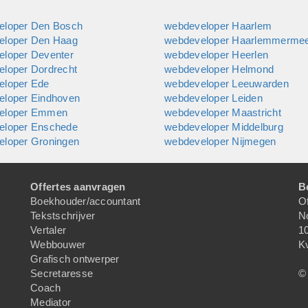
eloper Den Bosch
webdeveloper Haarlem
eloper Den Haag
webdeveloper Haarlemmerme
loper Deventer
webdeveloper Heerlen
loper Dordrecht
webdeveloper Helmond
eloper Ede
webdeveloper Leeuwarden
eloper Eindhoven
webdeveloper Leiden
eloper Emmen
webdeveloper Maastricht
eloper Enschede
webdeveloper Middelburg
eloper Groningen
webdeveloper Nijmegen
Offertes aanvragen
B
Boekhouder/accountant
Of
Tekstschrijver
N
Vertaler
1
Webbouwer
K
Grafisch ontwerper
Secretaresse
© 
Coach
Mediator