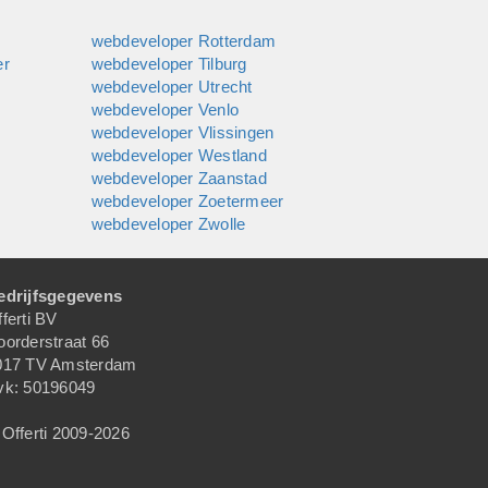
webdeveloper Rotterdam
er
webdeveloper Tilburg
webdeveloper Utrecht
webdeveloper Venlo
webdeveloper Vlissingen
webdeveloper Westland
webdeveloper Zaanstad
webdeveloper Zoetermeer
webdeveloper Zwolle
edrijfsgegevens
ferti BV
oorderstraat 66
017 TV Amsterdam
vk: 50196049
Offerti 2009-2026