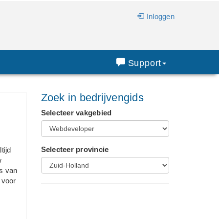
Inloggen
Support
Zoek in bedrijvengids
Selecteer vakgebied
Selecteer provincie
tijd
w
s van
 voor