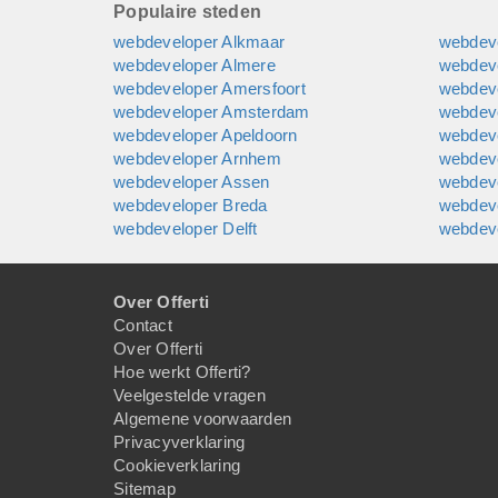
Populaire steden
webdeveloper Alkmaar
webdev
webdeveloper Almere
webdev
webdeveloper Amersfoort
webdeve
webdeveloper Amsterdam
webdeve
webdeveloper Apeldoorn
webdev
webdeveloper Arnhem
webdev
webdeveloper Assen
webdev
webdeveloper Breda
webdev
webdeveloper Delft
webdev
Over Offerti
Contact
Over Offerti
Hoe werkt Offerti?
Veelgestelde vragen
Algemene voorwaarden
Privacyverklaring
Cookieverklaring
Sitemap