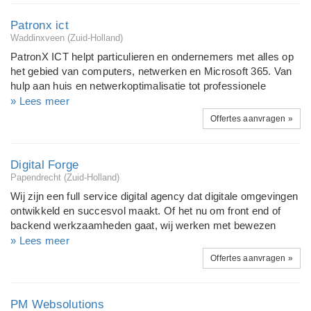
manier waarop wij ons werk aanpakken, het is niet zomaar
ons werk, het is onze passie. Vanuit deze insteek zorgen wij
Patronx ict
dat jouw klanten, en daarmee ook onze klanten, het
Waddinxveen (Zuid-Holland)
belangrijkste meemaken, namelijk een beleving. Elke dag
PatronX ICT helpt particulieren en ondernemers met alles op
doen we net die stap extra, slijpen we onze punten net wat
het gebied van computers, netwerken en Microsoft 365. Van
scherper, om zo jouw merk te laten stralen.
hulp aan huis en netwerkoptimalisatie tot professionele
websites, e-mail en cloudoplossingen – wij zorgen dat alles
» Lees meer
werkt zoals het hoort. Of het nu gaat om een trage laptop,
Offertes aanvragen »
slecht wifi-signaal, een eigen domein met mail of een
complete cloudomgeving: PatronX regelt het van A tot Z.
Onze diensten: • Computerhulp & reparatie (aan huis of op
Digital Forge
afstand) • Website & webshop bouw • Microsoft 365 inrichting
Papendrecht (Zuid-Holland)
en beheer • Netwerk & wifi optimalisatie • Beveiliging & back-
Wij zijn een full service digital agency dat digitale omgevingen
ups • IT-onderhoud en advies
ontwikkeld en succesvol maakt. Of het nu om front end of
backend werkzaamheden gaat, wij werken met bewezen
technieken en kunnen uw bezoekers versteld doen staan met
» Lees meer
een platform waarbij kwaliteit, snelheid, efficiëntie en stabiliteit
Offertes aanvragen »
op plek één staan! Ontwerpen die jouw website, merk of
product in de spotlight zetten en gebruikerservaringen die
jouw publiek veroveren. Wij ontwikkelen ook
PM Websolutions