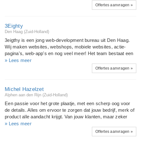
website van uw bedrijf, stichting of vereniging uit handen. Een
Offertes aanvragen »
professionele moderne, strakke en goed vindbare website
waarin u zelf makkelijk de content kunt aanpassen is waar wij
voor gaan. Omdat wij met alles-in-1-pakketten en een
3Eighty
ticketsysteem werken weet u van te voren precies waar u
Den Haag (Zuid-Holland)
qua kosten aan toe bent. Waar uw bedrijf ook is gevestigd,
3eigthy is een jong web-development bureau uit Den Haag.
met 1 druk op de knop nemen wij uw website over en helpen
Wij maken websites, webshops, mobiele websites, actie-
u online weer op weg. Bij Pictan staat uw bedrijf centraal!
pagina's, web-app's en nog veel meer! Het team bestaat een
gemotiveerde club jonge mensen met ieder hun eigen affiniteit
» Lees meer
en expertise. 3eighty levert maatwerk internet oplossingen
Offertes aanvragen »
maar ook support diensten. Sinds onze oprichting hebben wij
onszelf ontwikkeld tot een specialist op het gebied van
maatwerk websites, beheeromgevingen en open-source
Michel Hazelzet
oplossingen in het algemeen. Wij bieden u of uw organisatie
Alphen aan den Rijn (Zuid-Holland)
volledige ondersteuning bij het bedenken én uitvoeren van
Een passie voor het grote plaatje, met een scherp oog voor
online projecten. U heeft naast een ontwikkelaar en designer
de details. Alles om ervoor te zorgen dat jouw bedrijf, merk of
dus ook een sparringpartner die met u meedenkt!
product alle aandacht krijgt. Van jouw klanten, maar zeker
ook van ons. Er zijn een een hoop bedrijven die doen wat wij
» Lees meer
doen, ze leveren dezelfde diensten en doen hetzelfde werk.
Offertes aanvragen »
Maar onze klanten werken met ons samen vanwege de