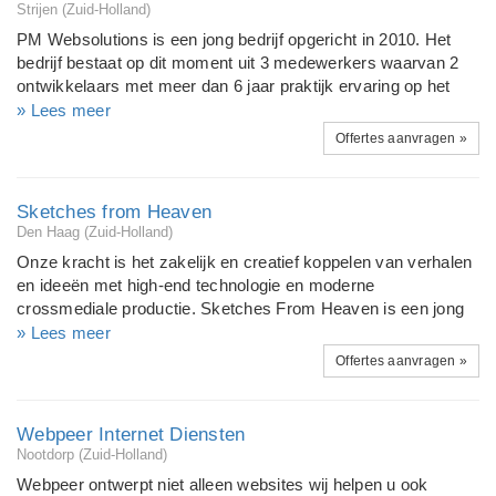
toekomstbestendige e-commerce platformen voor bedrijven
Strijen (Zuid-Holland)
die hun business willen laten groeien door te digitaliseren, en
PM Websolutions is een jong bedrijf opgericht in 2010. Het
hun klanten 24 uur per dag, 7 dagen per week van dienst te
bedrijf bestaat op dit moment uit 3 medewerkers waarvan 2
willen zijn.
ontwikkelaars met meer dan 6 jaar praktijk ervaring op het
gebied van webdevelopment en .NET. Onze ontwikkelaars
» Lees meer
hebben een groot aantal technisch uitdagende websites en
Offertes aanvragen »
webapplicaties ontwikkeld van kleine persoonlijke websites
tot zeer grote corporate websites met honderden bezoekers
per dag. Door deze ervaring en door kleine overhead en direct
Sketches from Heaven
communicatie kunnen wij technisch complexe websites van
Den Haag (Zuid-Holland)
hoge kwaliteit tegen een zeer betaalbaar tarief aanbieden.
Onze kracht is het zakelijk en creatief koppelen van verhalen
Maar voor het ontwerpen van eenvoudigere websites kunt u
en ideeën met high-end technologie en moderne
natuurlijk ook goed bij ons terecht!
crossmediale productie. Sketches From Heaven is een jong
creatief bedrijf met tien jaar professionele ervaring op het vlak
» Lees meer
van film, televisie, design en internetconcepten. Ons werk is
Offertes aanvragen »
belangrijk, belangrijk voor bedrijven en consumenten.
Belangrijk voor de gemeenschap en voor later. Wij maken
films en televisieprogramma's, concepten en websites,
Webpeer Internet Diensten
gebouwen, logo's en verhalen. Ons werk is belangrijk voor zij
Nootdorp (Zuid-Holland)
die willen communiceren. Maar ook voor zij die graag mooie
Webpeer ontwerpt niet alleen websites wij helpen u ook
dingen willen zien. Creativiteit en Originaliteit vallen niet