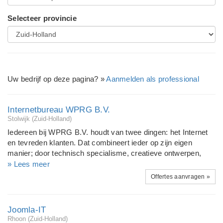
Selecteer provincie
Uw bedrijf op deze pagina? »
Aanmelden als professional
Internetbureau WPRG B.V.
Stolwijk (Zuid-Holland)
Iedereen bij WPRG B.V. houdt van twee dingen: het Internet
en tevreden klanten. Dat combineert ieder op zijn eigen
manier; door technisch specialisme, creatieve ontwerpen,
communicatie, projectbegeleiding We brengen al deze
» Lees meer
talenten samen en creëren samen met onze klanten websites
Offertes aanvragen »
en webshops in perfect passende huisstijlen. We bouwen met
open source technologie en hosten op onze eigen server. Ons
portfolio(www.wprg.nl/portfolio zit boordenvol inspiratie en
Joomla-IT
voorbeelden van jaren werk! Service heeft bij ons de hoogste
Rhoon (Zuid-Holland)