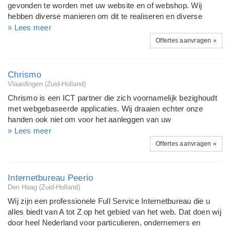
gevonden te worden met uw website en of webshop. Wij
zomaar uit de lucht. Wij wel!
hebben diverse manieren om dit te realiseren en diverse
klanten hebben deze dient met tevredenheid afgenomen.
» Lees meer
Onderhoud aan uw website vraagt gespecialiseerde kennis,
Offertes aanvragen »
Webpeer heeft deze kennis in huis en wilt u hierbij graag
helpen. Neem voor meer informatie vrijblijvend contact met
ons op. Naast webpeer hebben wij ook MKB-winkel.nl in
Chrismo
leven geroepen. mede omdat wij merken er steeds meer
Vlaardingen (Zuid-Holland)
vraag is naar webshops. Wij hebben 5 medewerkers in
Chrismo is een ICT partner die zich voornamelijk bezighoudt
dienst, die elk een eigen specialisme heeft, komen wij er niet
met webgebaseerde applicaties. Wij draaien echter onze
uit hebben wij een netwerk van ruim 15 freelancers.
handen ook niet om voor het aanleggen van uw
bedrijfsnetwerk of de aanschaf van hardware en meer
» Lees meer
Chrismo erkent dat geen één situatie hetzelfde is, en biedt
Offertes aanvragen »
daarom maatwerk oplossingen. Deze komt tot stand door
nauw te overleggen met u. Op die manier ontstaat een unieke
oplossing, voor een unieke situatie Door deze manier van
Internetbureau Peerio
werken levert Chrismo een compleet pakket van diensten die
Den Haag (Zuid-Holland)
ons tot de betrouwbare ICT partner maakt die wij zijn. Wij
Wij zijn een professionele Full Service Internetbureau die u
kunnen ook uw partner worden! Chrismo. De totaaloplossing
alles biedt van A tot Z op het gebied van het web. Dat doen wij
voor particulieren, MKB en grootzakelijk
door heel Nederland voor particulieren, ondernemers en