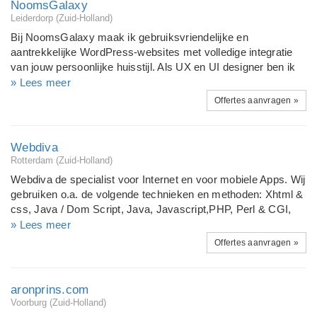
NoomsGalaxy
om verder te kijken op onze website (www.edit4u.nl) zodat u
Leiderdorp (Zuid-Holland)
zelf kunt bepalen of wij ook voor u de oplossing zijn op het
Bij NoomsGalaxy maak ik gebruiksvriendelijke en
gebied van multimedia Design & Technologie.
aantrekkelijke WordPress-websites met volledige integratie
van jouw persoonlijke huisstijl. Als UX en UI designer ben ik
gespecialiseerd in het leveren van kwaliteit ontwerpen, alles
» Lees meer
behalve de 'standaard Wordpress site'. Ook lever ik grafische
Offertes aanvragen »
ontwerpen, logo’s en digitale illustraties. Ik geloof in een
persoonlijke aanpak en denk graag mee met klanten om
samen tot het allerbeste resultaat te komen. Mijn focus ligt op
Webdiva
het creëren van een intuïtieve en gebruiksvriendelijke
Rotterdam (Zuid-Holland)
ontwerpervaring, waarbij ik mij richt op wat belangrijk is voor
Webdiva de specialist voor Internet en voor mobiele Apps. Wij
jouw bedrijf en doelgroep.
gebruiken o.a. de volgende technieken en methoden: Xhtml &
css, Java / Dom Script, Java, Javascript,PHP, Perl & CGI,
Ajax & Flash, MySql Server & databases. En diverse Content
» Lees meer
Management Systemen als: Joomla, Drupal, Wordpress &
Offertes aanvragen »
Typo3. Behalve aan mobiele games en gadgets, is er ook
steeds meer een behoefte aan zakelijke applicaties op
iphone, ipad en android (ook PDA). Wij maken alles voor
aronprins.com
mobiel, voor Iphone en Ipad, voor Android, voor Blackbery, en
Voorburg (Zuid-Holland)
zelfs voor Windows Phone en HTML5. maar ook voor internet