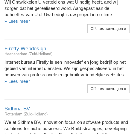
Wij Ontwikkelen U verteld ons wat U nodig heeft, and wij
kunt u met al uw wensen bij ons terecht!
zorgen dat het gerealiseerd word. Aangepast aan de
behoeftes van U of Uw bedrijf is uw project in no-time
afgerond! U Onderhoud Het meest belangrijke is dat U zelf
» Lees meer
alles kan bewerkend en bijhouden zonder onze hulp. Zo heeft
Offertes aanvragen »
U ons niet telkens nodig mochten er aanpassingen nodig zijn.
Onze systemen staan dit gemakkelijk toe zodat U alles
gemakkelijk zelf kan veranderen wanneer nodig. Nazorg
Firefly Webdesign
Heeft U een vraag? Is iets niet duidelijk of heeft U toch hulp
Heerjansdam (Zuid-Holland)
nodig met weizigingen? Wij zijn partners met onze klanten
Internet bureau Firefly is een innovatief en jong bedrijf op het
voor het leven, en altijd beschikbaar om U snel bij te staan!
gebied van internet diensten. We zijn gespecialiseerd in het
bouwen van professionele en gebruiksvriendelijke websites
en webshops met een onderscheidende uitstraling. De
» Lees meer
websites en webshops die we bouwen zijn tevens optimaal te
Offertes aanvragen »
vinden door zoekmachines en kunnen indien gewenst
geleverd worden met een CMS (Content Management
Systeem), zodat u zelf de inhoud van uw website kan
Sidhma BV
aanpassen. Firefly kan u ook volledig van dienst zijn op het
Rotterdam (Zuid-Holland)
gebied van diverse internet marketing diensten, waaronder
We at Sidhma BV, Innovation focus on software products and
het verzorgen van zoekmachine optimalisatie en Google
solutions for niche business. We Build strategies, developing
AdWords campagnes.