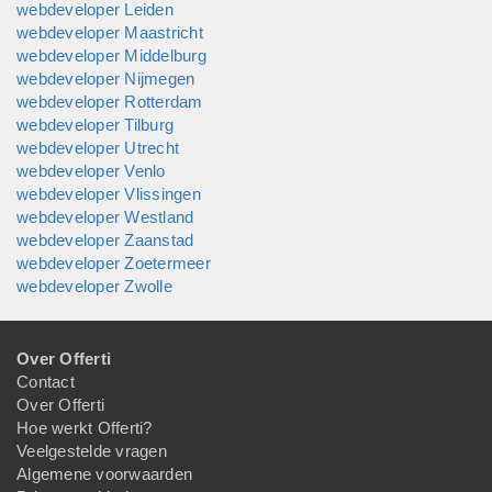
webdeveloper Leiden
webdeveloper Maastricht
webdeveloper Middelburg
webdeveloper Nijmegen
webdeveloper Rotterdam
webdeveloper Tilburg
webdeveloper Utrecht
webdeveloper Venlo
webdeveloper Vlissingen
webdeveloper Westland
webdeveloper Zaanstad
webdeveloper Zoetermeer
webdeveloper Zwolle
Over Offerti
Contact
Over Offerti
Hoe werkt Offerti?
Veelgestelde vragen
Algemene voorwaarden