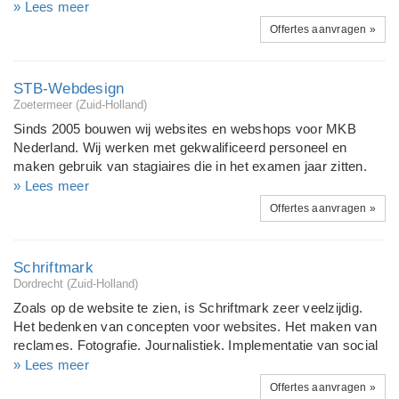
bedrijven. Wij bieden: (Responsive)Websites Professionele
» Lees meer
Webdesign (Goed beveiligde)Webshops Zoekmachine
Offertes aanvragen »
Optimalisatie(SEO) Zoekmachine Adverteren(SEA) Grafisch
Ontwerp Keus uit verschillende CMS systemen; WordPress,
Drupal, Magento, TYPO3, Joomla en veel meer! Cursussen
STB-Webdesign
SEO en WordPress (Social Media)Campagnes En veel meer
Zoetermeer (Zuid-Holland)
natuurlijk! Wij zijn zo uniek omdat wij perfecte, professionele
Sinds 2005 bouwen wij websites en webshops voor MKB
en best beveiligde websites opleveren! Samen met u zijn WIJ
Nederland. Wij werken met gekwalificeerd personeel en
succesvol!
maken gebruik van stagiaires die in het examen jaar zitten.
Dit zijn zeer enthousiaste en gemotiveerde mensen. Op deze
» Lees meer
wijze kunnen wij op voor u op goedkope wijze professionele
Offertes aanvragen »
websites en webshops bouwen. Websites ontwerpen we het
liefste met Concrete5, dit is een CMS dat het na opleveren
ook voor u makkelijk maakt om bij te werken. Webshops
Schriftmark
bouwen we met het CMS Magento. een uittreksel van onze
Dordrecht (Zuid-Holland)
portfolio : (Magento webshops) modeboefjes.nl internet-
Zoals op de website te zien, is Schriftmark zeer veelzijdig.
speelgoedwinkel.nl madhurabags.com (concrete websites) :
Het bedenken van concepten voor websites. Het maken van
mooielijn.nl robhagman.nl
reclames. Fotografie. Journalistiek. Implementatie van social
media. Copywriting. Het geven van trainingen aan redacties
» Lees meer
van magazines over inhoud en schrijfstijl. En bovendien een
Offertes aanvragen »