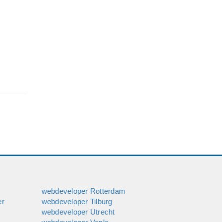
 het
ge site
gina's,
a (een
írect
te
webdeveloper Rotterdam
er
webdeveloper Tilburg
webdeveloper Utrecht
d