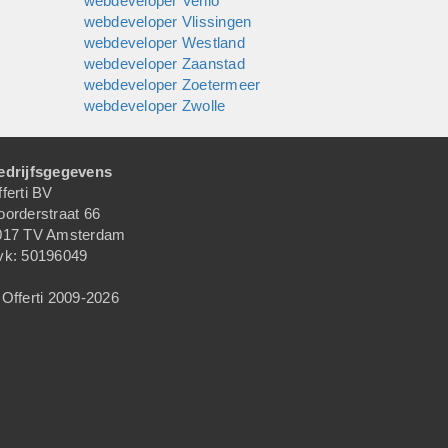
webdeveloper Venlo
 ook een
webdeveloper Vlissingen
gegeven
webdeveloper Westland
assing,
webdeveloper Zaanstad
et
webdeveloper Zoetermeer
webdeveloper Zwolle
c. kan
an de
edrijfsgegevens
aak wat
ferti BV
oorderstraat 66
namiek
017 TV Amsterdam
vk: 50196049
Offerti 2009-2026
site
ite bij
de
straft