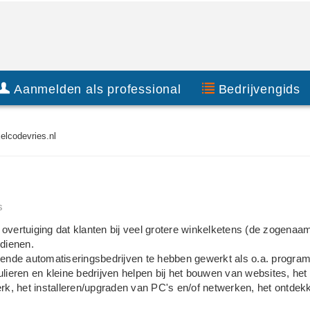
Aanmelden als professional
Bedrijvengids
elcodevries.nl
s
 overtuiging dat klanten bij veel grotere winkelketens (de zogenaa
rdienen.
llende automatiseringsbedrijven te hebben gewerkt als o.a. progra
ulieren en kleine bedrijven helpen bij het bouwen van websites, het
k, het installeren/upgraden van PC's en/of netwerken, het ontdek