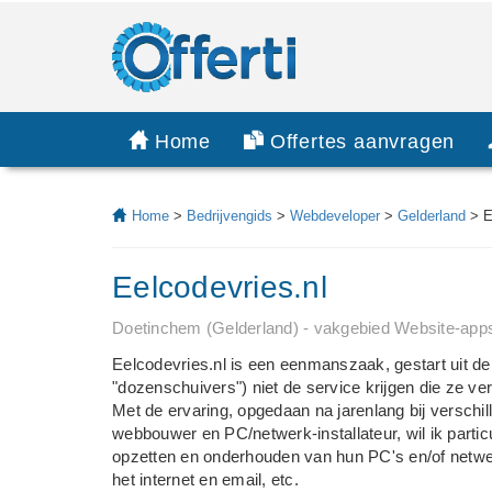
Home
Offertes aanvragen
Home
>
Bedrijvengids
>
Webdeveloper
>
Gelderland
> E
Eelcodevries.nl
Doetinchem (Gelderland) - vakgebied Website-app
Eelcodevries.nl is een eenmanszaak, gestart uit de
"dozenschuivers") niet de service krijgen die ze ve
Met de ervaring, opgedaan na jarenlang bij verschi
webbouwer en PC/netwerk-installateur, wil ik partic
opzetten en onderhouden van hun PC's en/of netwer
het internet en email, etc.