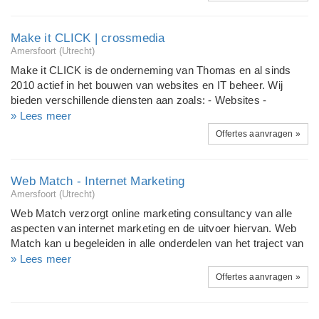
of-the-art design.
Make it CLICK | crossmedia
Amersfoort (Utrecht)
Make it CLICK is de onderneming van Thomas en al sinds
2010 actief in het bouwen van websites en IT beheer. Wij
bieden verschillende diensten aan zoals: - Websites -
Webshops - IT beheer - Netwerken (wifi en bekabeld) -
» Lees meer
Glasvezelinternet - Alarm en camera systemen
Offertes aanvragen »
Web Match - Internet Marketing
Amersfoort (Utrecht)
Web Match verzorgt online marketing consultancy van alle
aspecten van internet marketing en de uitvoer hiervan. Web
Match kan u begeleiden in alle onderdelen van het traject van
website naar nieuwe klanten. Ook kunt u terecht voor
» Lees meer
cursussen als webinar en op lokatie.
Offertes aanvragen »