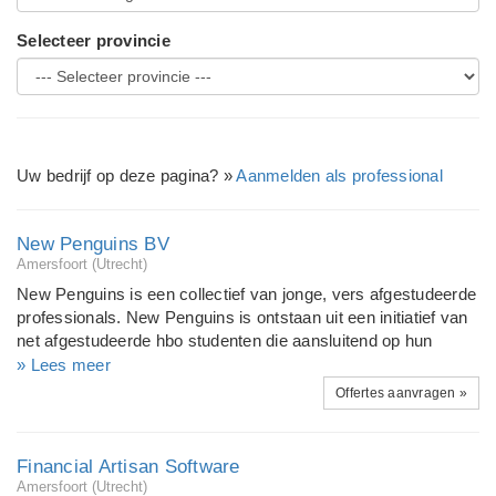
Selecteer provincie
Uw bedrijf op deze pagina? »
Aanmelden als professional
New Penguins BV
Amersfoort (Utrecht)
New Penguins is een collectief van jonge, vers afgestudeerde
professionals. New Penguins is ontstaan uit een initiatief van
net afgestudeerde hbo studenten die aansluitend op hun
studie geen werk konden vinden en dat niet accepteerden. Zij
» Lees meer
zijn op zolder gestart met het maken van internet gerelateerde
Offertes aanvragen »
producten ontdekten al snel dat zij toegevoegde waarde
leveren in creativiteit, ontwerpstijl, snelheid en prijs-
kwaliteitverhouding. New Penguins is een speeltuin voor
Financial Artisan Software
jonge, creatieve mensen die ideeën willen uitproberen. Het is
Amersfoort (Utrecht)