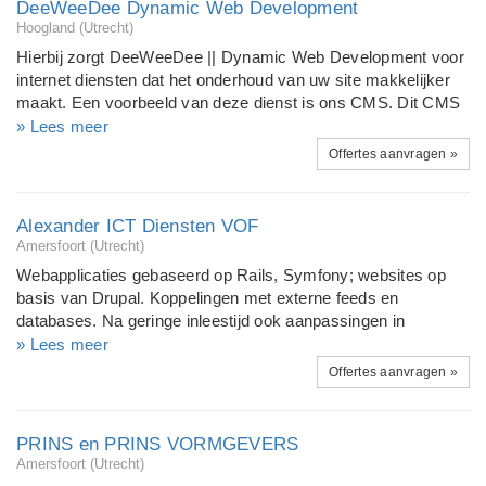
DeeWeeDee Dynamic Web Development
Hoogland (Utrecht)
Hierbij zorgt DeeWeeDee || Dynamic Web Development voor
internet diensten dat het onderhoud van uw site makkelijker
maakt. Een voorbeeld van deze dienst is ons CMS. Dit CMS
wordt voor u geïnstalleerd op uw website, u koopt dus een
» Lees meer
totaal pakket inclusief hosting.
Offertes aanvragen »
Alexander ICT Diensten VOF
Amersfoort (Utrecht)
Webapplicaties gebaseerd op Rails, Symfony; websites op
basis van Drupal. Koppelingen met externe feeds en
databases. Na geringe inleestijd ook aanpassingen in
implementaties van Magento, Joomla, Kohana.
» Lees meer
Offertes aanvragen »
PRINS en PRINS VORMGEVERS
Amersfoort (Utrecht)