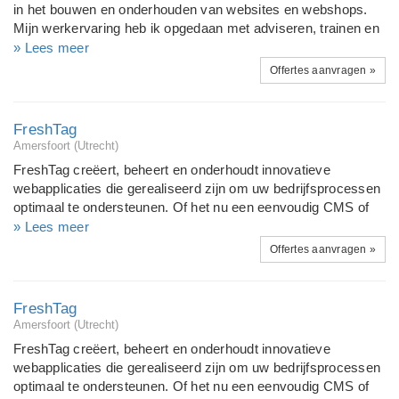
in het bouwen en onderhouden van websites en webshops.
Mijn werkervaring heb ik opgedaan met adviseren, trainen en
begeleiden van klanten met het bouwen van websites en
» Lees meer
webshops m.b.v. Magento, Oscommerce en Joomla
Offertes aanvragen »
Ondertussen heb ik diverse projecten succesvol gebouwd.
Ook als tijdelijke/part-time webmaster beschikbaar.
FreshTag
Amersfoort (Utrecht)
FreshTag creëert, beheert en onderhoudt innovatieve
webapplicaties die gerealiseerd zijn om uw bedrijfsprocessen
optimaal te ondersteunen. Of het nu een eenvoudig CMS of
webshop betreft of een ERP-oplossing met geavanceerde
» Lees meer
planningsprocessen, FreshTag realiseert met haar F3-
Offertes aanvragen »
framework oplossingen die altijd voldoen aan 'tailored to fit,
built to maintain'.
FreshTag
Amersfoort (Utrecht)
FreshTag creëert, beheert en onderhoudt innovatieve
webapplicaties die gerealiseerd zijn om uw bedrijfsprocessen
optimaal te ondersteunen. Of het nu een eenvoudig CMS of