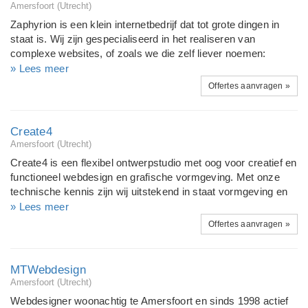
Amersfoort (Utrecht)
Zaphyrion is een klein internetbedrijf dat tot grote dingen in
staat is. Wij zijn gespecialiseerd in het realiseren van
complexe websites, of zoals we die zelf liever noemen:
webapplicaties. Maar ook voor het maken van een
» Lees meer
eenvoudige, doch professionele en goed vindbare website
Offertes aanvragen »
bent u bij ons aan het juiste adres. Wij voeren uw opdracht uit
met enthousiasme, denken met u mee en zijn pas tevreden
als u het bent. Ook na oplevering kunt u op ons rekenen.
Create4
Amersfoort (Utrecht)
Create4 is een flexibel ontwerpstudio met oog voor creatief en
functioneel webdesign en grafische vormgeving. Met onze
technische kennis zijn wij uitstekend in staat vormgeving en
techniek op de juiste manier voor uw website te combineren.
» Lees meer
En door onze jarenlange ervaring in de grafische industrie
Offertes aanvragen »
bent u bij Create4 ook aan het juiste adres voor uw
brochures, magazines of andere grafische uitingen.
MTWebdesign
Amersfoort (Utrecht)
Webdesigner woonachtig te Amersfoort en sinds 1998 actief