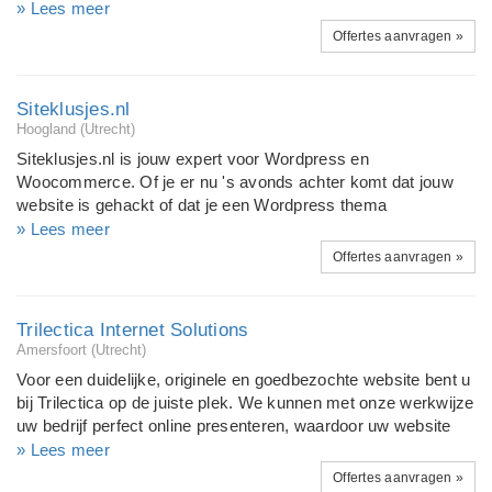
webshop betreft of een ERP-oplossing met geavanceerde
» Lees meer
planningsprocessen, FreshTag realiseert met haar F3-
Offertes aanvragen »
framework oplossingen die altijd voldoen aan 'tailored to fit,
built to maintain'.
Siteklusjes.nl
Hoogland (Utrecht)
Siteklusjes.nl is jouw expert voor Wordpress en
Woocommerce. Of je er nu 's avonds achter komt dat jouw
website is gehackt of dat je een Wordpress thema
geinstalleerd wilt hebben. Maandelijks onderhoud ( updaten )
» Lees meer
van plugins, backups van jouw website of webwinkel, CSS
Offertes aanvragen »
code aanpassen of schrijven of het beveiligen van jouw
Wordpress en Woocommerce.
Trilectica Internet Solutions
Amersfoort (Utrecht)
Voor een duidelijke, originele en goedbezochte website bent u
bij Trilectica op de juiste plek. We kunnen met onze werkwijze
uw bedrijf perfect online presenteren, waardoor uw website
bijdraagt aan uw bedrijfsdoelstellingen. Dit doen we aan de
» Lees meer
hand van het koppelen van onze technische kracht aan state-
Offertes aanvragen »