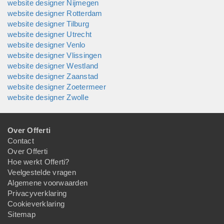
website designer Nijmegen
website designer Rotterdam
website designer Tilburg
website designer Utrecht
website designer Venlo
website designer Vlissingen
website designer Westland
website designer Zaanstad
website designer Zoetermeer
website designer Zwolle
Over Offerti
Contact
Over Offerti
Hoe werkt Offerti?
Veelgestelde vragen
Algemene voorwaarden
Privacyverklaring
Cookieverklaring
Sitemap