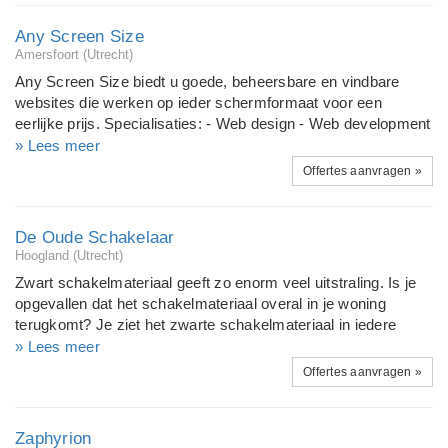
van logo's en complete huisstijlen. * Bouwen van websites die
je eenvoudig zelf kan onderhouden. * Zoekmachine
Any Screen Size
optimalisatie ( op de 1e pagina van Google komen )
Amersfoort (Utrecht)
Any Screen Size biedt u goede, beheersbare en vindbare
websites die werken op ieder schermformaat voor een
eerlijke prijs. Specialisaties: - Web design - Web development
- CMS Implementatie (MODx, WordPress en Magento) -
» Lees meer
SEO (Search Engine Optimalisatie) - User Experience design
Offertes aanvragen »
(UX) - Logo design - Huisstijl design (visitekaartjes, templates
en print) Bezoek http://anyscreensize.com voor meer
informatie of een gratis offerte. Lees ook het (Engelstalige)
De Oude Schakelaar
blog: http://designfromwithin.com
Hoogland (Utrecht)
Zwart schakelmateriaal geeft zo enorm veel uitstraling. Is je
opgevallen dat het schakelmateriaal overal in je woning
terugkomt? Je ziet het zwarte schakelmateriaal in iedere
ruimt terug. Wil je meer uitstraling? Kies dan voor zwart. Er is
» Lees meer
keuze uit een ronde of vierkante afwerking bij het inbouw
Offertes aanvragen »
zwarte schakelmateriaal. Kies je voor opbouw? Dan is er rond
zwart schakelmateriaal. Nieuwsgierig geworden? Dan zie we
je zo op www.deoudeschakelaar.nl Tot zo!
Zaphyrion