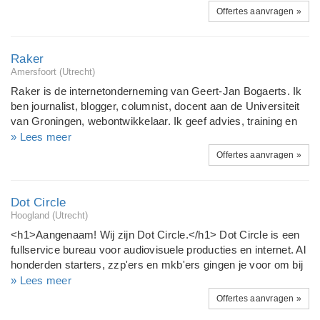
ervaring dan ook, een zeer tevreden klantenkring in
Offertes aanvragen »
opgebouwd. Ons scala aan producten is zeer divers, of u nu
op zoek bent naar een webdesign, webhosting of misschien
naar een systeembeheerder, NET-ICT Solutions is hierbij uw
Raker
aangewezen partner tot succes. NET-ICT Solutions heeft de
Amersfoort (Utrecht)
afgelopen jaren een team met ervaren en vakbekwame
Raker is de internetonderneming van Geert-Jan Bogaerts. Ik
mensen om zich heen gebouwd, hierdoor garanderen wij u
ben journalist, blogger, columnist, docent aan de Universiteit
hoge kwaliteit diensten tegen zeer scherpe tarieven.
van Groningen, webontwikkelaar. Ik geef advies, training en
workshops over het gebruik van nieuwe media, ontwikkel zelf
» Lees meer
websites, en schrijf columns en blogs. Ik ben Zend Certified
Offertes aanvragen »
Engineer, gebruik Zend Framework en JQuery als standaard
bibliotheken. Ik geef technische cursussen (Advanced
Masterclass PHP, Zend Framework, XML etc.) voor
Dot Circle
Eduvision. Ik weet niet alleen wát er werkt op internet, ik weet
Hoogland (Utrecht)
ook hóe het werkt. Daarom zal mijn werk altijd uitstijgen
<h1>Aangenaam! Wij zijn Dot Circle.</h1> Dot Circle is een
boven het 'simpele' webdevelopment.
fullservice bureau voor audiovisuele producties en internet. Al
honderden starters, zzp'ers en mkb'ers gingen je voor om bij
ons een logo, huisstijl, bedrijfsfilm, webwinkel of website te
» Lees meer
laten maken! <h2>Op een rijtje wat we doen:</h2> *
Offertes aanvragen »
Bedrijfsfilms ( inclusief profesionele voiceover ). * Ontwerpen