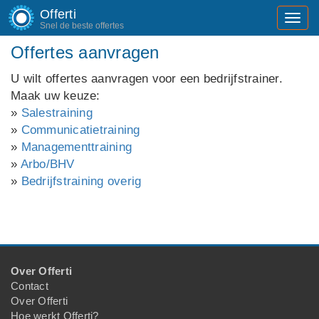
Offerti
Toggl
Snel de beste offertes
navig
Offertes aanvragen
U wilt offertes aanvragen voor een bedrijfstrainer.
Maak uw keuze:
»
Salestraining
»
Communicatietraining
»
Managementtraining
»
Arbo/BHV
»
Bedrijfstraining overig
Over Offerti
Contact
Over Offerti
Hoe werkt Offerti?