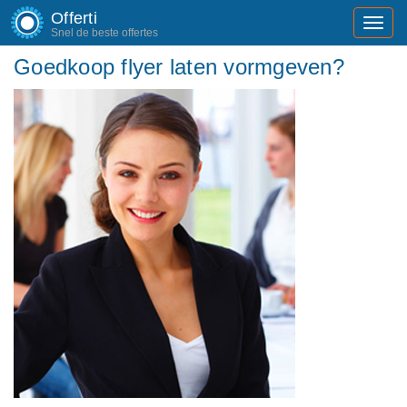
Offerti
Toggl
Snel de beste offertes
navig
Goedkoop flyer laten vormgeven?