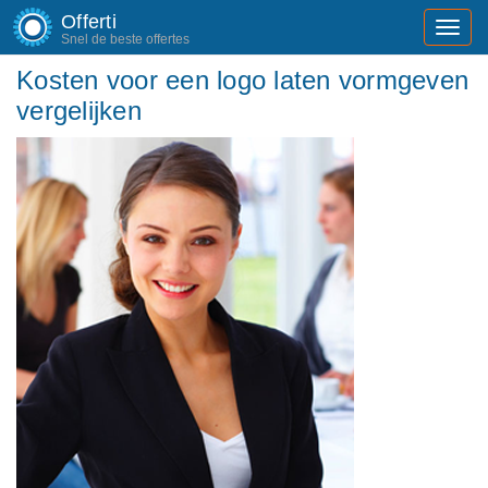
Offerti
Toggl
Snel de beste offertes
navig
Kosten voor een logo laten vormgeven
vergelijken